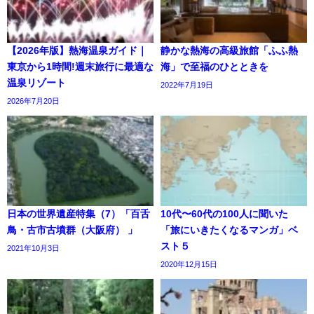
【2026年版】熱海温泉ガイド｜
静かな熱海の高級旅館「ふふ熱
東京から1時間!週末旅行に最適な
海」で至福のひとときを
温泉リゾート
2022年7月19日
2026年7月20日
日本の世界遺産特集（7）「百舌
10代〜60代の100人に聞いた
鳥・古市古墳群（大阪府） 」
「旅にいきたくなるマンガ」ベ
スト５
2021年10月3日
2020年12月15日