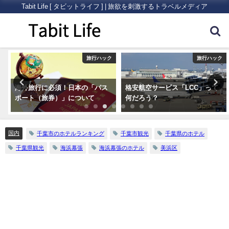
Tabit Life [ タビットライフ ] | 旅欲を刺激するトラベルメディア
ア
旅行ハック
旅行ハック
海外旅行に必須！日本の「パス
格安航空サービス「LCC」って
ポート（旅券）」について
何だろう？
国内
千葉市のホテルランキング
千葉市観光
千葉県のホテル
千葉県観光
海浜幕張
海浜幕張のホテル
美浜区