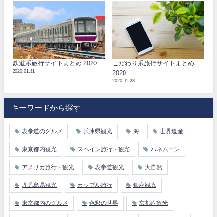
鉄道系旅行サイトまとめ 2020
こだわり系旅行サイトまとめ
2020.01.31
2020
2020.01.28
キーワードから探す
表参道のグルメ
兵庫県観光
海
世界遺産
東京都内観光
スペイン旅行・観光
ハネムーン
アメリカ旅行・観光
表参道観光
大自然
鹿児島県観光
カップル旅行
銀座観光
東京都内のグルメ
色彩の世界
京都府観光