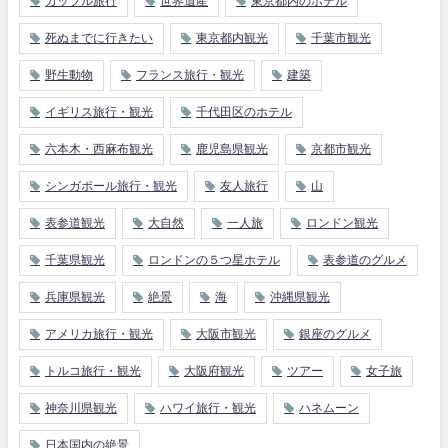
カップル旅行
世界遺産
東京都内のホテル
死ぬまでに行きたい
東京都内観光
千葉市観光
野生動物
フランス旅行・観光
建築
イギリス旅行・観光
千代田区のホテル
六本木・西麻布観光
鹿児島県観光
京都市観光
シンガポール旅行・観光
友人旅行
山
表参道観光
大自然
一人旅
ロンドン観光
千葉県観光
ロンドンの５つ星ホテル
表参道のグルメ
兵庫県観光
絶景
海
沖縄県観光
アメリカ旅行・観光
大阪市観光
銀座のグルメ
トルコ旅行・観光
大阪府観光
ツアー
女子旅
神奈川県観光
ハワイ旅行・観光
ハネムーン
日本国内の絶景