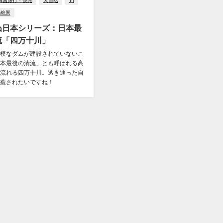
四国旅行・観光
大自然
川
の絶景
ぬ日本シリーズ：日本最
流「四万十川」
模なダムが建設されていないこ
本最後の清流」とも呼ばれる高
流れる四万十川。透き通った自
癒されたいですね！