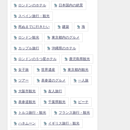
ロンドンのホテル
日本国内の絶景
スペイン旅行・観光
死ぬまでに行きたい
建築
海
ロンドン観光
東京都内のグルメ
カップル旅行
沖縄県のホテル
ロンドンの５つ星ホテル
鹿児島県観光
女子旅
世界遺産
東京都内観光
ツアー
表参道のグルメ
一人旅
大阪市観光
友人旅行
表参道観光
千葉県観光
ビーチ
トルコ旅行・観光
フランス旅行・観光
ハネムーン
イギリス旅行・観光