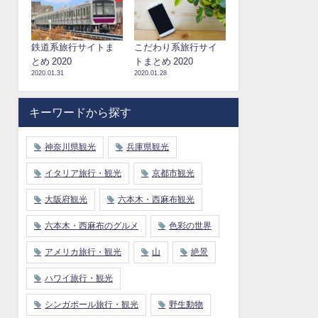
鉄道系旅行サイトま
こだわり系旅行サイ
とめ 2020
トまとめ 2020
2020.01.31
2020.01.28
キーワードから探す
神奈川県観光
兵庫県観光
イタリア旅行・観光
京都市観光
大阪府観光
六本木・西麻布観光
六本木・西麻布のグルメ
色彩の世界
アメリカ旅行・観光
山
絶景
ハワイ旅行・観光
シンガポール旅行・観光
野生動物