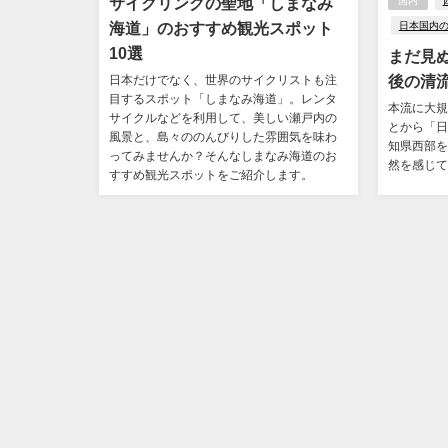
サイクリングの聖地「しまなみ
国内
海道」のおすすめ観光スポット
日本国内
10選
まだ見
後の清
日本だけでなく、世界のサイクリストも注
目するスポット「しまなみ海道」。レンタ
本流に大規
サイクルなどを利用して、美しい瀬戸内の
とから「日
風景と、島々ののんびりした雰囲気を味わ
知県西部を
ってみませんか？そんなしまなみ海道のお
然を感じて
すすめ観光スポットをご紹介します。