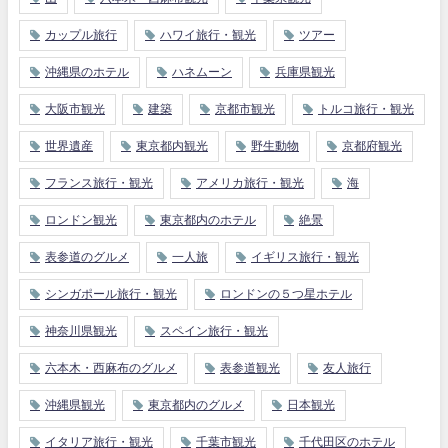
カップル旅行
ハワイ旅行・観光
ツアー
沖縄県のホテル
ハネムーン
兵庫県観光
大阪市観光
建築
京都市観光
トルコ旅行・観光
世界遺産
東京都内観光
野生動物
京都府観光
フランス旅行・観光
アメリカ旅行・観光
海
ロンドン観光
東京都内のホテル
絶景
表参道のグルメ
一人旅
イギリス旅行・観光
シンガポール旅行・観光
ロンドンの５つ星ホテル
神奈川県観光
スペイン旅行・観光
六本木・西麻布のグルメ
表参道観光
友人旅行
沖縄県観光
東京都内のグルメ
日本観光
イタリア旅行・観光
千葉市観光
千代田区のホテル