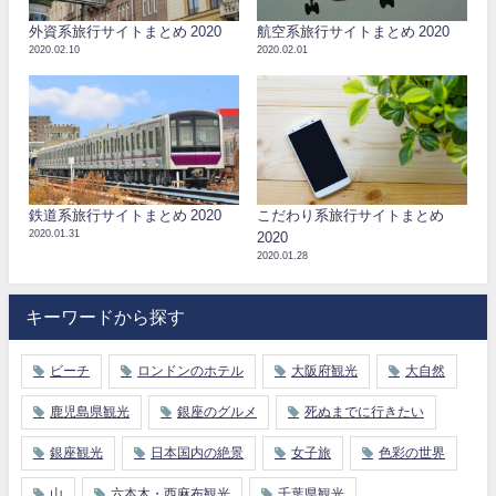
外資系旅行サイトまとめ 2020
航空系旅行サイトまとめ 2020
2020.02.10
2020.02.01
鉄道系旅行サイトまとめ 2020
こだわり系旅行サイトまとめ
2020.01.31
2020
2020.01.28
キーワードから探す
ビーチ
ロンドンのホテル
大阪府観光
大自然
鹿児島県観光
銀座のグルメ
死ぬまでに行きたい
銀座観光
日本国内の絶景
女子旅
色彩の世界
山
六本木・西麻布観光
千葉県観光