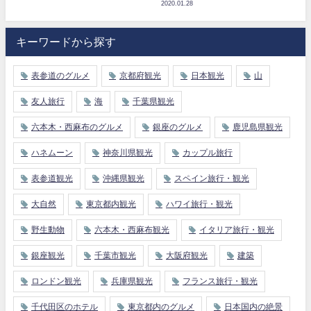
2020.01.28
キーワードから探す
表参道のグルメ
京都府観光
日本観光
山
友人旅行
海
千葉県観光
六本木・西麻布のグルメ
銀座のグルメ
鹿児島県観光
ハネムーン
神奈川県観光
カップル旅行
表参道観光
沖縄県観光
スペイン旅行・観光
大自然
東京都内観光
ハワイ旅行・観光
野生動物
六本木・西麻布観光
イタリア旅行・観光
銀座観光
千葉市観光
大阪府観光
建築
ロンドン観光
兵庫県観光
フランス旅行・観光
千代田区のホテル
東京都内のグルメ
日本国内の絶景