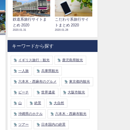
鉄道系旅行サイトま
こだわり系旅行サイ
とめ 2020
トまとめ 2020
2020.01.31
2020.01.28
キーワードから探す
イギリス旅行・観光
鹿児島県観光
一人旅
兵庫県観光
六本木・西麻布のグルメ
東京都内観光
ビーチ
世界遺産
大阪市観光
山
絶景
大自然
。
沖縄県のホテル
六本木・西麻布観光
ツアー
日本国内の絶景