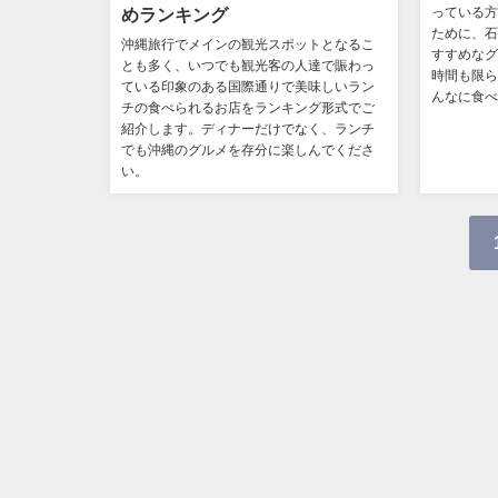
っている方
めランキング
ために、石
沖縄旅行でメインの観光スポットとなるこ
すすめなグ
とも多く、いつでも観光客の人達で賑わっ
時間も限ら
ている印象のある国際通りで美味しいラン
んなに食べ
チの食べられるお店をランキング形式でご
紹介します。ディナーだけでなく、ランチ
でも沖縄のグルメを存分に楽しんでくださ
い。