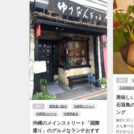
国内
石垣島観
美味し
石垣島
国内
国際通り観光
沖縄県のグルメ
ング
沖縄県のホテル
沖縄県観光
旅行に行く
沖縄のメインストリート「国際
さん食べた
通り」のグルメなランチおすす
行だからと