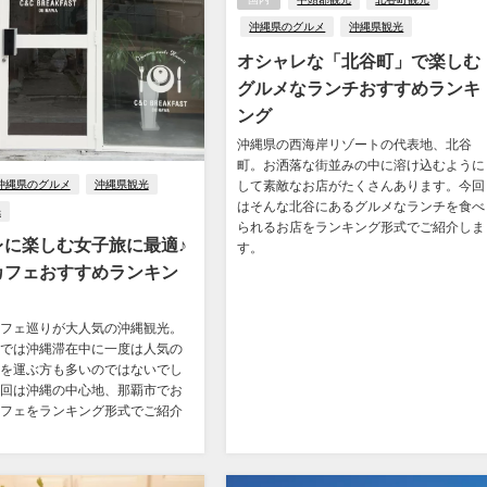
沖縄県のグルメ
沖縄県観光
オシャレな「北谷町」で楽しむ
グルメなランチおすすめランキ
ング
沖縄県の西海岸リゾートの代表地、北谷
町。お洒落な街並みの中に溶け込むように
沖縄県のグルメ
沖縄県観光
して素敵なお店がたくさんあります。今回
はそんな北谷にあるグルメなランチを食べ
光
られるお店をランキング形式でご紹介しま
レに楽しむ女子旅に最適♪
す。
カフェおすすめランキン
フェ巡りが大人気の沖縄観光。
では沖縄滞在中に一度は人気の
を運ぶ方も多いのではないでし
回は沖縄の中心地、那覇市でお
フェをランキング形式でご紹介