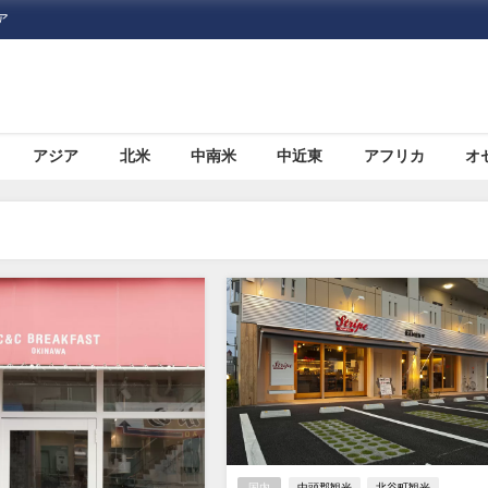
ア
アジア
北米
中南米
中近東
アフリカ
オ
国内
中頭郡観光
北谷町観光