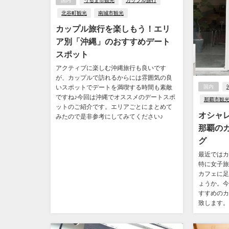
国内
うるま市観光
カップル旅行
北谷町観光
南城市観光
カップル旅行を楽しもう！エリ
ア別「沖縄」のおすすめデート
スポット
アクティブに楽しむ沖縄旅行も良いです
が、カップルで訪れるからには雰囲気の良
国内
いスポットでデートを満喫する時間も素敵
ですね♪今回は沖縄でオススメのデートスポ
那覇市観
ットのご紹介です。エリアごとにまとめて
オシャ
みたので是非参考にしてみてください♪
那覇の
グ
最近ではカ
特に女子旅
カフェに足
ょうか。今
すすめのカ
致します。