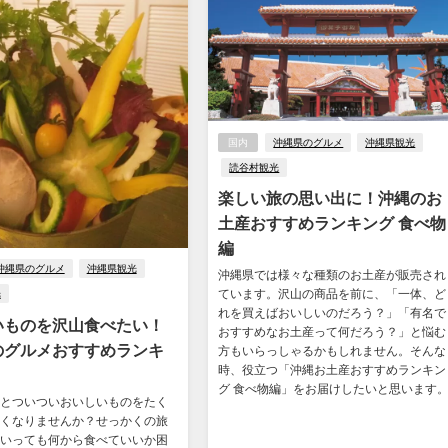
国内
沖縄県のグルメ
沖縄県観光
読谷村観光
楽しい旅の思い出に！沖縄のお
土産おすすめランキング 食べ物
編
沖縄県のグルメ
沖縄県観光
沖縄県では様々な種類のお土産が販売され
ています。沢山の商品を前に、「一体、ど
光
れを買えばおいしいのだろう？」「有名で
いものを沢山食べたい！
おすすめなお土産って何だろう？」と悩む
のグルメおすすめランキ
方もいらっしゃるかもしれません。そんな
時、役立つ「沖縄お土産おすすめランキン
グ 食べ物編」をお届けしたいと思います
とついついおいしいものをたく
くなりませんか？せっかくの旅
いっても何から食べていいか困