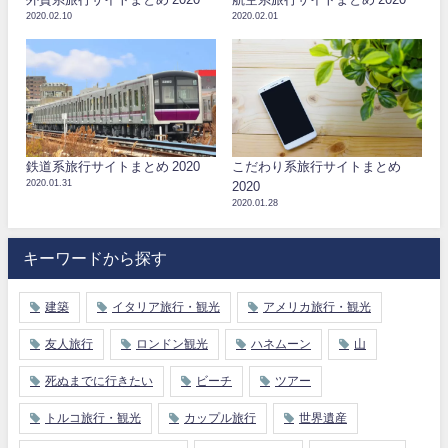
2020.02.10
2020.02.01
鉄道系旅行サイトまとめ 2020
こだわり系旅行サイトまとめ
2020.01.31
2020
2020.01.28
キーワードから探す
建築
イタリア旅行・観光
アメリカ旅行・観光
友人旅行
ロンドン観光
ハネムーン
山
死ぬまでに行きたい
ビーチ
ツアー
トルコ旅行・観光
カップル旅行
世界遺産