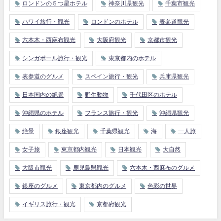
ロンドンの５つ星ホテル
神奈川県観光
千葉市観光
ハワイ旅行・観光
ロンドンのホテル
表参道観光
六本木・西麻布観光
大阪府観光
京都市観光
シンガポール旅行・観光
東京都内のホテル
表参道のグルメ
スペイン旅行・観光
兵庫県観光
日本国内の絶景
野生動物
千代田区のホテル
沖縄県のホテル
フランス旅行・観光
沖縄県観光
絶景
銀座観光
千葉県観光
海
一人旅
女子旅
東京都内観光
日本観光
大自然
大阪市観光
鹿児島県観光
六本木・西麻布のグルメ
銀座のグルメ
東京都内のグルメ
色彩の世界
イギリス旅行・観光
京都府観光