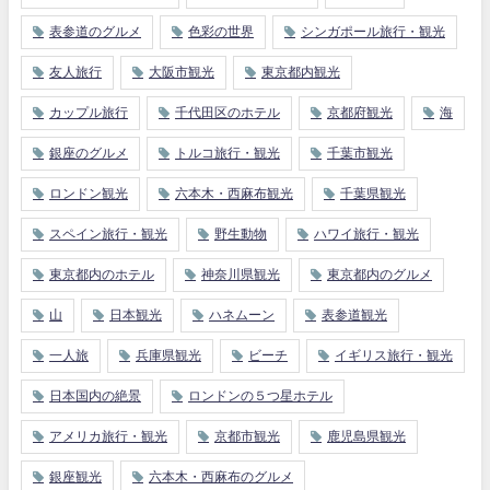
表参道のグルメ
色彩の世界
シンガポール旅行・観光
友人旅行
大阪市観光
東京都内観光
カップル旅行
千代田区のホテル
京都府観光
海
銀座のグルメ
トルコ旅行・観光
千葉市観光
ロンドン観光
六本木・西麻布観光
千葉県観光
スペイン旅行・観光
野生動物
ハワイ旅行・観光
東京都内のホテル
神奈川県観光
東京都内のグルメ
山
日本観光
ハネムーン
表参道観光
一人旅
兵庫県観光
ビーチ
イギリス旅行・観光
日本国内の絶景
ロンドンの５つ星ホテル
アメリカ旅行・観光
京都市観光
鹿児島県観光
銀座観光
六本木・西麻布のグルメ