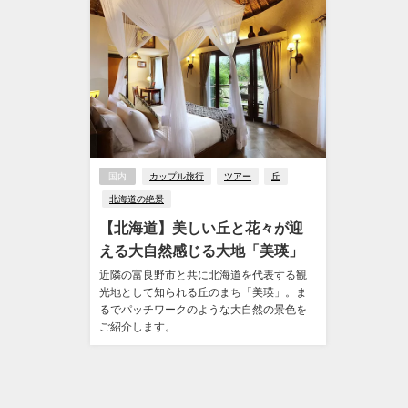
国内
カップル旅行
ツアー
丘
北海道の絶景
【北海道】美しい丘と花々が迎
える大自然感じる大地「美瑛」
近隣の富良野市と共に北海道を代表する観
光地として知られる丘のまち「美瑛」。ま
るでパッチワークのような大自然の景色を
ご紹介します。