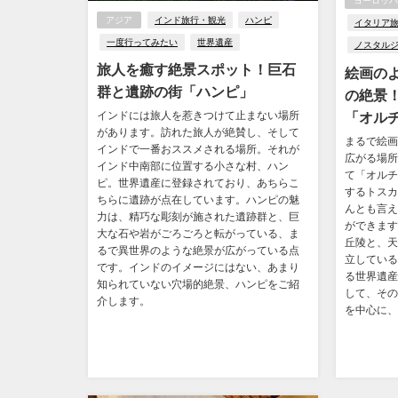
ヨーロッパ
アジア
インド旅行・観光
ハンピ
イタリア
一度行ってみたい
世界遺産
ノスタル
旅人を癒す絶景スポット！巨石
絵画の
群と遺跡の街「ハンピ」
の絶景
「オル
インドには旅人を惹きつけて止まない場所
があります。訪れた旅人が絶賛し、そして
まるで絵画
インドで一番おススメされる場所。それが
広がる場所
インド中南部に位置する小さな村、ハン
て「オルチ
ピ。世界遺産に登録されており、あちらこ
するトスカ
ちらに遺跡が点在しています。ハンピの魅
んとも言え
力は、精巧な彫刻が施された遺跡群と、巨
ができます
大な石や岩がごろごろと転がっている、ま
丘陵と、天
るで異世界のような絶景が広がっている点
立している
です。インドのイメージにはない、あまり
る世界遺産
知られていない穴場的絶景、ハンピをご紹
して、その
介します。
を中心に、