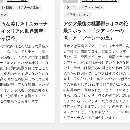
アジア
ウォーターアクティビティ
イタリアの絶景
ラオス
ルアンパバーン
旅行・観光
トスカーナ観光
一度行ってみたい
ジック
アジア最後の桃源郷ラオスの絶
ような美しきトスカーナ
景スポット！「クアンシーの
！イタリアの世界遺産
滝」と「プーシーの丘」
チャ渓谷」
ラオスは東南アジア、インドシナ半島にあ
の中に紛れ込んだような景色が
る内陸国。西部でタイ、北部でミャンマー
。「ヴァル・ドルチャ」、訳し
及び中国、東部でベトナム、南部でカンボ
ャ渓谷」。イタリア中部に位置
ジアとそれぞれ国境を接している小さな国
ーナ地方にまたがる地域で、な
です。ラオスは微笑みの国ともいわれる程
ぬ幻想的な絶景を目にすること
穏やかな国民性で、日本人はすごく旅のし
。視界の先まで続くなだらかな
やすい国の1つです。ルアンパバーンはラ
高く伸びる糸杉がぽつぽつと林
スの古都として1995年に町全体がユネス
田園地帯。広大な範囲にまたが
の世界遺産に登録されたことで、その名が
「オルチャ渓谷」の観光拠点と
知られるようになり、多くの観光客が訪れ
中でも特筆すべき街ピエンツァ
るようになっています。観光地としてよく
この絶景をご紹介します。
整備されているルアンパバーンの中で、観
光スポットとしても有名なクアンシーの滝
とプーシーの丘をご紹介したます。