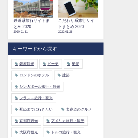
鉄道系旅行サイトま
こだわり系旅行サイ
とめ 2020
トまとめ 2020
2020.01.31
2020.01.28
キーワードから探す
銀座観光
ビーチ
絶景
ロンドンのホテル
建築
シンガポール旅行・観光
フランス旅行・観光
死ぬまでに行きたい
表参道のグルメ
京都府観光
アメリカ旅行・観光
大阪府観光
トルコ旅行・観光