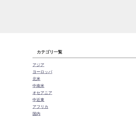
カテゴリ一覧
アジア
ヨーロッパ
北米
中南米
オセアニア
中近東
アフリカ
国内