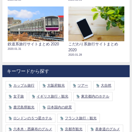
鉄道系旅行サイトまとめ 2020
こだわり系旅行サイトまとめ
2020.01.31
2020
2020.01.28
キーワードから探す
カップル旅行
大阪府観光
ツアー
大自然
女子旅
イギリス旅行・観光
東京都内のホテル
鹿児島県観光
日本国内の絶景
ロンドンの５つ星ホテル
フランス旅行・観光
六本木・西麻布のグルメ
京都市観光
表参道のグルメ