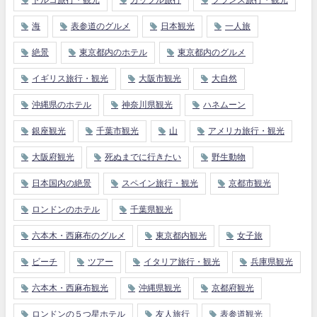
トルコ旅行・観光
カップル旅行
フランス旅行・観光
海
表参道のグルメ
日本観光
一人旅
絶景
東京都内のホテル
東京都内のグルメ
イギリス旅行・観光
大阪市観光
大自然
沖縄県のホテル
神奈川県観光
ハネムーン
銀座観光
千葉市観光
山
アメリカ旅行・観光
大阪府観光
死ぬまでに行きたい
野生動物
日本国内の絶景
スペイン旅行・観光
京都市観光
ロンドンのホテル
千葉県観光
六本木・西麻布のグルメ
東京都内観光
女子旅
ビーチ
ツアー
イタリア旅行・観光
兵庫県観光
六本木・西麻布観光
沖縄県観光
京都府観光
ロンドンの５つ星ホテル
友人旅行
表参道観光