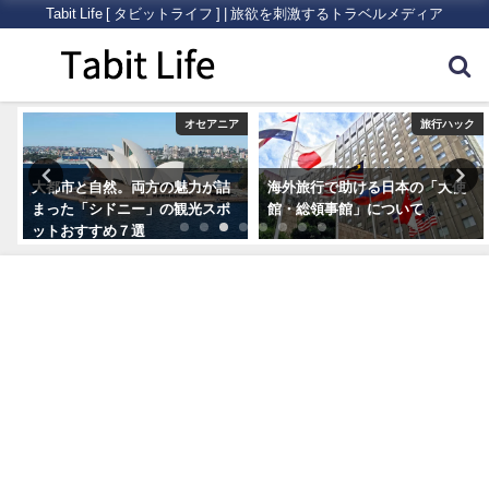
Tabit Life [ タビットライフ ] | 旅欲を刺激するトラベルメディア
ク
オセアニア
旅行ハック
大都市と自然。両方の魅力が詰
海外旅行で助ける日本の「大使
まった「シドニー」の観光スポ
館・総領事館」について
ットおすすめ７選