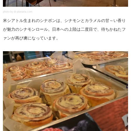
photo by dt-planaria.com
米シアトル生まれのシナボンは、シナモンとカラメルの甘～い香り
が魅力のシナモンロール。日本への上陸は二度目で、待ちかねたフ
ァンが再び虜になっています。