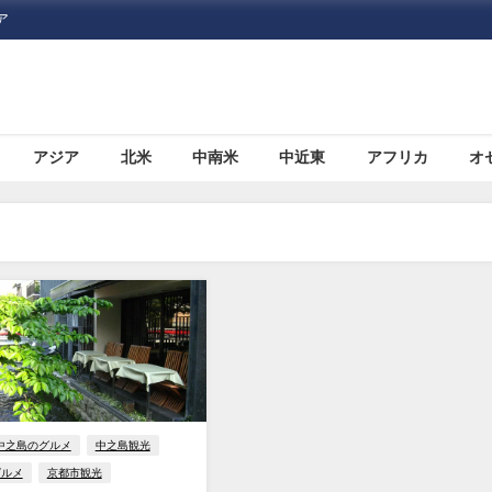
ア
アジア
北米
中南米
中近東
アフリカ
オ
中之島のグルメ
中之島観光
グルメ
京都市観光