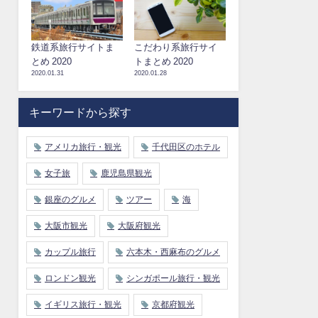
鉄道系旅行サイトま
こだわり系旅行サイ
とめ 2020
トまとめ 2020
2020.01.31
2020.01.28
キーワードから探す
アメリカ旅行・観光
千代田区のホテル
女子旅
鹿児島県観光
銀座のグルメ
ツアー
海
大阪市観光
大阪府観光
カップル旅行
六本木・西麻布のグルメ
ロンドン観光
シンガポール旅行・観光
イギリス旅行・観光
京都府観光