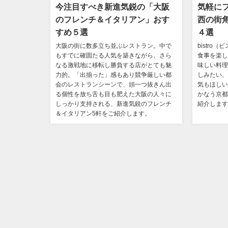
今注目すべき新進気鋭の「大阪
気軽に
のフレンチ＆イタリアン」おす
西の街
すめ５選
４選
大阪の街に数多立ち並ぶレストラン。中で
bistr
もすでに確固たる人気を築きながら、さら
食事を楽し
なる激戦地に移転し勝負する店がとても魅
味しい料理
力的。「出揃った」感もあり競争厳しい都
しみたい、
会のレストランシーンで、頭一つ抜きん出
気もほしい
る個性を放ち舌も目も肥えた大阪の人々に
かなう京都
しっかり支持される、新進気鋭のフレンチ
紹介します
＆イタリアン5軒をご紹介します。