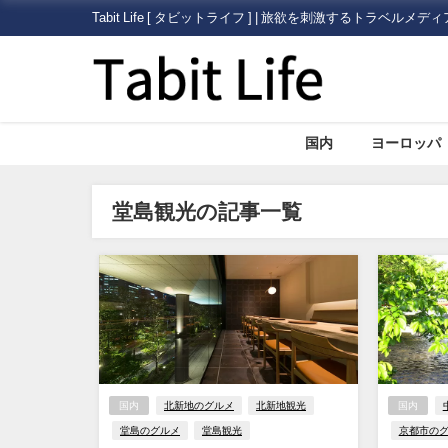
Tabit Life [ タビットライフ ] | 旅欲を刺激するトラベルメディ
国内
ヨーロッパ
堂島観光の記事一覧
国内
北新地のグルメ
北新地観光
国内
堂島のグルメ
堂島観光
京都市の