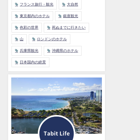
フランス旅行・観光
大自然
東京都内のホテル
銀座観光
色彩の世界
死ぬまでに行きたい
山
ロンドンのホテル
兵庫県観光
沖縄県のホテル
日本国内の絶景