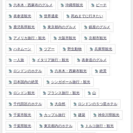
六本木・西麻布のグルメ
沖縄県観光
ビーチ
表参道観光
世界遺産
死ぬまでに行きたい
鹿児島県観光
東京都内のグルメ
銀座のグルメ
アメリカ旅行・観光
大阪市観光
京都市観光
ハネムーン
ツアー
野生動物
兵庫県観光
一人旅
イタリア旅行・観光
表参道のグルメ
ロンドンのホテル
六本木・西麻布観光
絶景
日本国内の絶景
シンガポール旅行・観光
ロンドン観光
フランス旅行・観光
山
千代田区のホテル
大自然
ロンドンの５つ星ホテル
千葉市観光
カップル旅行
建築
神奈川県観光
千葉県観光
東京都内のホテル
トルコ旅行・観光