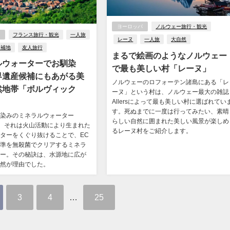
ヨーロッパ
ノルウェー旅行・観光
フランス旅行・観光
一人旅
レーヌ
一人旅
大自然
候補地
友人旅行
まるで絵画のようなノルウェー
ルウォーターでお馴染
で最も美しい村「レーヌ」
界遺産候補にもあがる美
ノルウェーのロフォーテン諸島にある「レ
然地帯「ボルヴィック
ーヌ」という村は、ノルウェー最大の雑誌
Allersによって最も美しい村に選ばれてい
す。死ぬまでに一度は行ってみたい、素晴
染みのミネラルウォーター
らしい自然に囲まれた美しい風景が楽しめ
ic」。それは火山活動により生まれた
るレーヌ村をご紹介します。
ターをくぐり抜けることで、EC
準を無殺菌でクリアするミネラ
ー。その秘訣は、水源地に広が
然が理由でした。
3
4
…
25