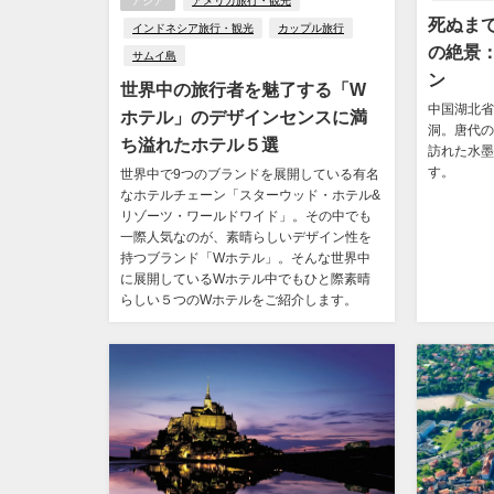
アジア
アメリカ旅行・観光
死ぬま
インドネシア旅行・観光
カップル旅行
の絶景
サムイ島
ン
世界中の旅行者を魅了する「W
中国湖北省
ホテル」のデザインセンスに満
洞。唐代の
ち溢れたホテル５選
訪れた水墨
す。
世界中で9つのブランドを展開している有名
なホテルチェーン「スターウッド・ホテル&
リゾーツ・ワールドワイド」。その中でも
一際人気なのが、素晴らしいデザイン性を
持つブランド「Wホテル」。そんな世界中
に展開しているWホテル中でもひと際素晴
らしい５つのWホテルをご紹介します。