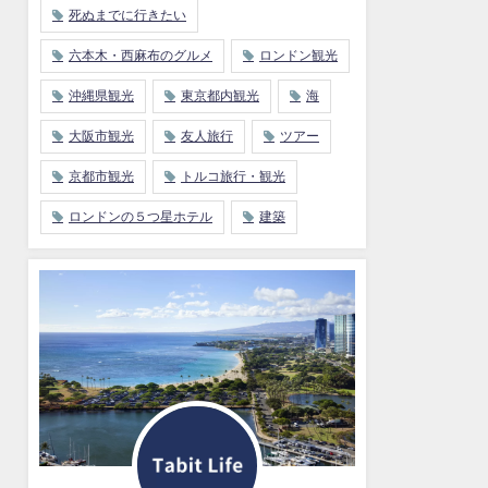
死ぬまでに行きたい
六本木・西麻布のグルメ
ロンドン観光
沖縄県観光
東京都内観光
海
大阪市観光
友人旅行
ツアー
京都市観光
トルコ旅行・観光
ロンドンの５つ星ホテル
建築