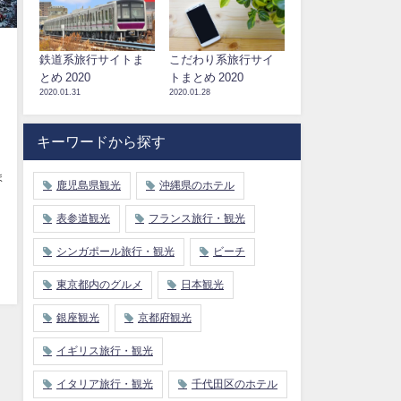
鉄道系旅行サイトま
こだわり系旅行サイ
とめ 2020
トまとめ 2020
2020.01.31
2020.01.28
キーワードから探す
ま
鹿児島県観光
沖縄県のホテル
表参道観光
フランス旅行・観光
シンガポール旅行・観光
ビーチ
東京都内のグルメ
日本観光
銀座観光
京都府観光
イギリス旅行・観光
イタリア旅行・観光
千代田区のホテル