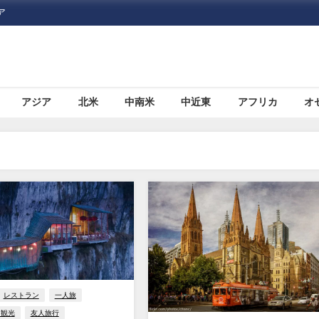
ア
アジア
北米
中南米
中近東
アフリカ
オ
レストラン
一人旅
・観光
友人旅行