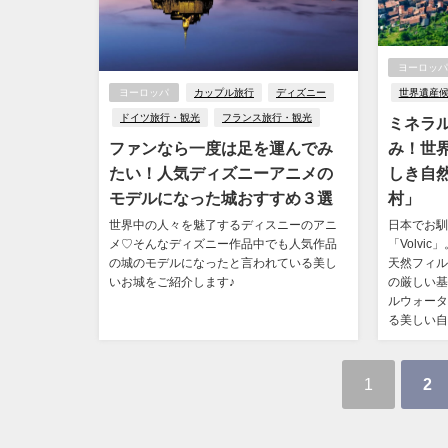
ヨーロッパ
世界遺産
ヨーロッパ
カップル旅行
ディズニー
ドイツ旅行・観光
フランス旅行・観光
ミネラ
み！世
ファンなら一度は足を運んでみ
しき自
たい！人気ディズニーアニメの
村」
モデルになった城おすすめ３選
日本でお馴
世界中の人々を魅了するディスニーのアニ
「Volv
メ♡そんなディズニー作品中でも人気作品
天然フィル
の城のモデルになったと言われている美し
の厳しい基
いお城をご紹介します♪
ルウォータ
る美しい自
1
2