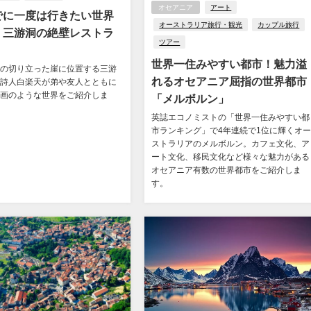
オセアニア
アート
でに一度は行きたい世界
オーストラリア旅行・観光
カップル旅行
：三游洞の絶壁レストラ
ツアー
世界一住みやすい都市！魅力溢
の切り立った崖に位置する三游
れるオセアニア屈指の世界都市
詩人白楽天が弟や友人とともに
画のような世界をご紹介しま
「メルボルン」
英誌エコノミストの「世界一住みやすい都
市ランキング」で4年連続で1位に輝くオ
ストラリアのメルボルン。カフェ文化、ア
ート文化、移民文化など様々な魅力がある
オセアニア有数の世界都市をご紹介しま
す。