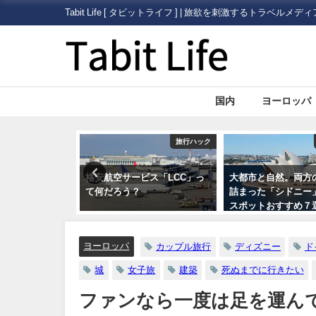
Tabit Life [ タビットライフ ] | 旅欲を刺激するトラベルメディ
国内
ヨーロッパ
旅行ハック
オセアニア
ビス「LCC」っ
大都市と自然。両方の魅力が
海外旅行で助ける日
詰まった「シドニー」の観光
使館・総領事館」に
スポットおすすめ７選
ヨーロッパ
カップル旅行
ディズニー
ド
城
女子旅
建築
死ぬまでに行きたい
ファンなら一度は足を運ん