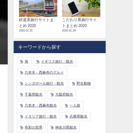
鉄道系旅行サイトま
こだわり系旅行サイ
とめ 2020
トまとめ 2020
2020.01.31
2020.01.28
キーワードから探す
海
イギリス旅行・観光
六本木・西麻布のグルメ
シンガポール旅行・観光
野生動物
千葉県観光
大阪府観光
六本木・西麻布観光
一人旅
イタリア旅行・観光
兵庫県観光
色彩の世界
神奈川県観光