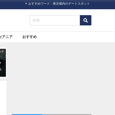
おすすめワード：東京都内のデートスポット
セアニア
おすすめ
ック
旅行ハック
旅行ハック
合
いまさら人に聞きにくい！海
【やっぱり暖かい日にいちご
イ
外旅行に必要な「ビザ（査
狩り】いちご狩り情報が掲載
証）」について
されているポータルサイト・
情報サイトまとめ5つ