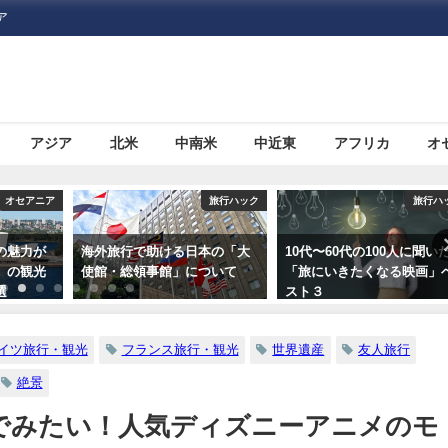
ア
アジア
北米
中南米
中近東
アフリカ
オ
旅行ハック
旅行ハック
旅行ハ
本の「大
10代〜60代の100人に聞いた
海外旅行で病気になった場
ついて
「旅にいきたくなる映画」ベ
どうする？プロのツアーガ
スト３
ドによるまとめ
イツ旅行・観光
フランス旅行・観光
世界遺産
友人旅行
絶景
でみたい！人気ディズニーアニメのモ