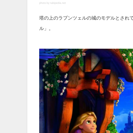
photo by tabipedia.net
塔の上のラプンツェルの城のモデルとされ
ル」。