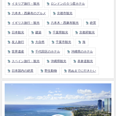
イタリア旅行・観光
ロンドンの５つ星ホテル
六本木・西麻布のグルメ
京都市観光
イギリス旅行・観光
六本木・西麻布観光
絶景
日本観光
建築
千葉県観光
京都府観光
友人旅行
大自然
千葉市観光
海
世界遺産
千代田区のホテル
沖縄県のホテル
スペイン旅行・観光
沖縄県観光
表参道観光
日本国内の絶景
野生動物
死ぬまでに行きたい