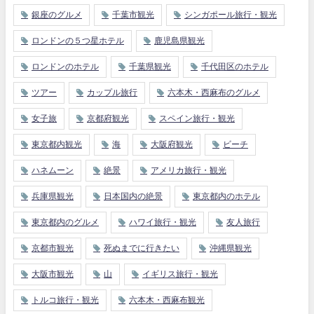
銀座のグルメ
千葉市観光
シンガポール旅行・観光
ロンドンの５つ星ホテル
鹿児島県観光
ロンドンのホテル
千葉県観光
千代田区のホテル
ツアー
カップル旅行
六本木・西麻布のグルメ
女子旅
京都府観光
スペイン旅行・観光
東京都内観光
海
大阪府観光
ビーチ
ハネムーン
絶景
アメリカ旅行・観光
兵庫県観光
日本国内の絶景
東京都内のホテル
東京都内のグルメ
ハワイ旅行・観光
友人旅行
京都市観光
死ぬまでに行きたい
沖縄県観光
大阪市観光
山
イギリス旅行・観光
トルコ旅行・観光
六本木・西麻布観光