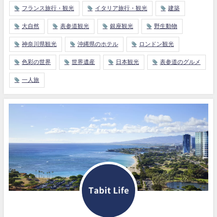
フランス旅行・観光
イタリア旅行・観光
建築
大自然
表参道観光
銀座観光
野生動物
神奈川県観光
沖縄県のホテル
ロンドン観光
色彩の世界
世界遺産
日本観光
表参道のグルメ
一人旅