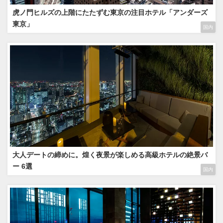
虎ノ門ヒルズの上階にたたずむ東京の注目ホテル「アンダーズ
東京」
国内
大人デートの締めに。煌く夜景が楽しめる高級ホテルの絶景バ
ー 6選
国内