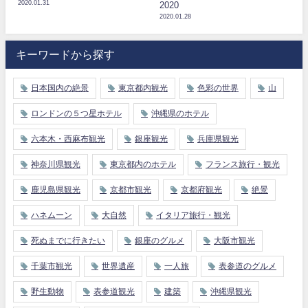
2020.01.31
2020
2020.01.28
キーワードから探す
日本国内の絶景
東京都内観光
色彩の世界
山
ロンドンの５つ星ホテル
沖縄県のホテル
六本木・西麻布観光
銀座観光
兵庫県観光
神奈川県観光
東京都内のホテル
フランス旅行・観光
鹿児島県観光
京都市観光
京都府観光
絶景
ハネムーン
大自然
イタリア旅行・観光
死ぬまでに行きたい
銀座のグルメ
大阪市観光
千葉市観光
世界遺産
一人旅
表参道のグルメ
野生動物
表参道観光
建築
沖縄県観光