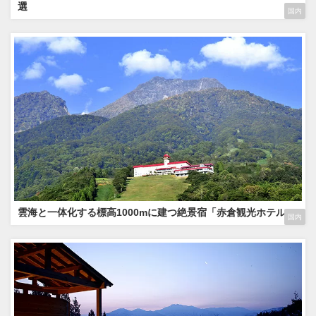
選
国内
雲海と一体化する標高1000mに建つ絶景宿「赤倉観光ホテル」
国内