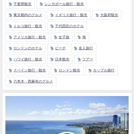
千葉県観光
シンガポール旅行・観光
東京都内のグルメ
イギリス旅行・観光
大阪府観光
トルコ旅行・観光
千代田区のホテル
アメリカ旅行・観光
女子旅
海
ロンドンのホテル
ビーチ
友人旅行
ハワイ旅行・観光
日本観光
ツアー
スペイン旅行・観光
ロンドン観光
カップル旅行
六本木・西麻布のグルメ