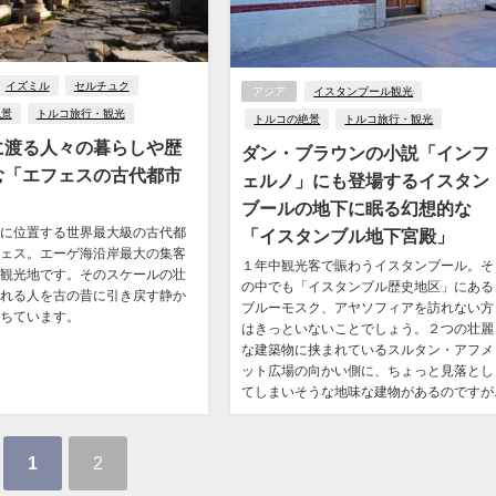
イズミル
セルチュク
アジア
イスタンブール観光
絶景
トルコ旅行・観光
トルコの絶景
トルコ旅行・観光
に渡る人々の暮らしや歴
ダン・ブラウンの小説「インフ
む「エフェスの古代都市
ェルノ」にも登場するイスタン
ブールの地下に眠る幻想的な
に位置する世界最大級の古代都
「イスタンブル地下宮殿」
ェス。エーゲ海沿岸最大の集客
１年中観光客で賑わうイスタンブール。そ
観光地です。そのスケールの壮
の中でも「イスタンブル歴史地区」にある
れる人を古の昔に引き戻す静か
ブルーモスク、アヤソフィアを訪れない方
ちています。
はきっといないことでしょう。２つの壮麗
な建築物に挟まれているスルタン・アフメ
ット広場の向かい側に、ちょっと見落とし
てしまいそうな地味な建物があるのですが..
1
2