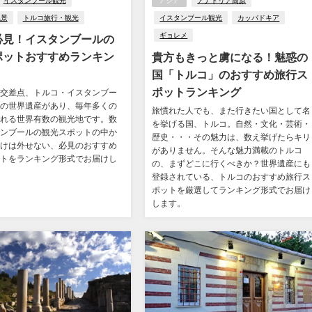
イスタンブール観光
アジア
アナトリア高原
絶景
トルコ旅行・観光
イスタンブール観光
カッパドキア
ギョレメ
必見！イスタンブールの
ポットおすすめランキン
貴方もきっと虜になる！魅惑の
国「トルコ」のおすすめ旅行ス
ポットランキング
交差点、トルコ・イスタンブー
の世界遺産があり、毎年多くの
旅慣れた人でも、また行きたい国として名
れる世界有数の観光地です。数
を挙げる国、トルコ。自然・文化・芸術・
ンブールの観光スポットの中か
歴史・・・その魅力は、数え挙げたらキリ
けは外せない、必見のおすすめ
がありません。そんな魅力満載のトルコ
トをランキング形式でお届けし
の、まずどこに行くべきか？世界遺産にも
登録されている、トルコのおすすめ旅行ス
ポットを厳選してランキング形式でお届け
します。