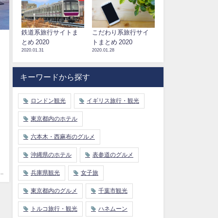
鉄道系旅行サイトま
こだわり系旅行サイ
とめ 2020
トまとめ 2020
2020.01.31
2020.01.28
キーワードから探す
ロンドン観光
イギリス旅行・観光
東京都内のホテル
六本木・西麻布のグルメ
沖縄県のホテル
表参道のグルメ
.
兵庫県観光
女子旅
東京都内のグルメ
千葉市観光
トルコ旅行・観光
ハネムーン