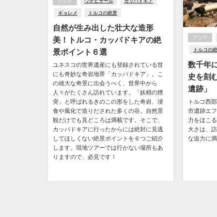
アジア
ウチヒサール
カッパドキア
ギョレメ
トルコの絶景
自然が生み出した壮大な造形
アジア
美！トルコ・カッパドキアの絶
トルコの
景ポイント６選
数千年
ユネスコの世界遺産にも登録されている世
にも奇妙な奇岩地帯「カッパドキア」。こ
史を刻
の雄大な奇景に出会うべく、世界中から
遺跡」
人々がたくさん訪れています。「妖精の煙
突」と呼ばれるきのこの形をした奇岩、浸
トルコ西部
食や風化で造りだされた多くの谷。自然景
市遺跡エフ
観だけでも見どころは満載です。そこで、
力をほこる
カッパドキアに行ったからには絶対に見逃
大さは、訪
してほしくない絶景ポイントを６つご紹介
な迫力に満
します。現地ツアーでは行かない場所もあ
りますので、必見です！