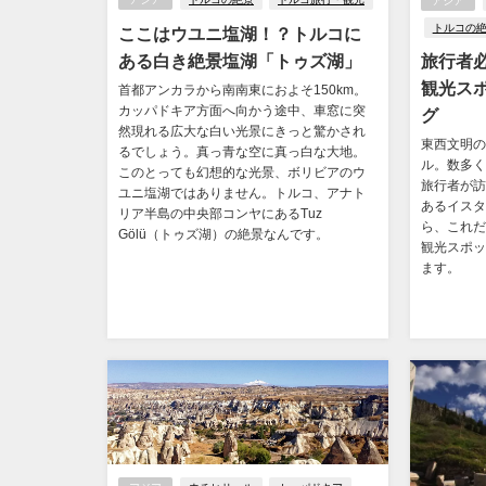
アジア
トルコの
ここはウユニ塩湖！？トルコに
ある白き絶景塩湖「トゥズ湖」
旅行者
観光ス
首都アンカラから南南東におよそ150km。
カッパドキア方面へ向かう途中、車窓に突
グ
然現れる広大な白い光景にきっと驚かされ
東西文明の
るでしょう。真っ青な空に真っ白な大地。
ル。数多く
このとっても幻想的な光景、ボリビアのウ
旅行者が訪
ユニ塩湖ではありません。トルコ、アナト
あるイスタ
リア半島の中央部コンヤにあるTuz
ら、これだ
Gölü（トゥズ湖）の絶景なんです。
観光スポッ
ます。