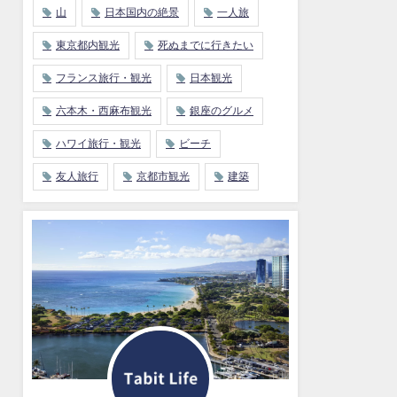
山
日本国内の絶景
一人旅
東京都内観光
死ぬまでに行きたい
フランス旅行・観光
日本観光
六本木・西麻布観光
銀座のグルメ
ハワイ旅行・観光
ビーチ
友人旅行
京都市観光
建築