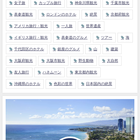
女子旅
カップル旅行
神奈川県観光
千葉市観光
表参道観光
ロンドンのホテル
絶景
京都府観光
アメリカ旅行・観光
一人旅
世界遺産
イギリス旅行・観光
表参道のグルメ
ツアー
海
千代田区のホテル
銀座のグルメ
山
建築
大阪府観光
大阪市観光
野生動物
大自然
友人旅行
ハネムーン
東京都内観光
沖縄県のホテル
色彩の世界
日本国内の絶景