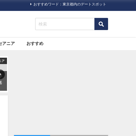
おすすめワード：東京都内のデートスポット
セアニア
おすすめ
ニア
国内
旅行ハック
が
ザ・リッツカールトン日光が
海外旅行で助ける日本の「大
光
2020年5月22日（金）にオー
使館・総領事館」について
プン！
レ