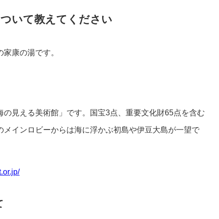
について教えてください
の家康の湯です。
海の見える美術館」です。国宝3点、重要文化財65点を含む
館のメインロビーからは海に浮かぶ初島や伊豆大島が一望で
or.jp/
て