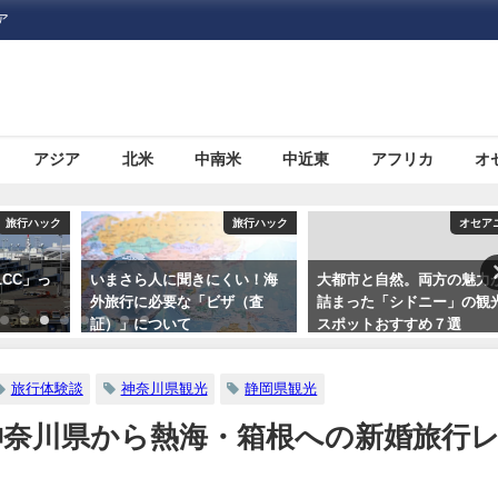
ア
アジア
北米
中南米
中近東
アフリカ
オ
旅行ハック
旅行ハック
オセア
CC」っ
いまさら人に聞きにくい！海
大都市と自然。両方の魅力
外旅行に必要な「ビザ（査
詰まった「シドニー」の観
証）」について
スポットおすすめ７選
旅行体験談
神奈川県観光
静岡県観光
神奈川県から熱海・箱根への新婚旅行