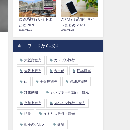
鉄道系旅行サイトま
こだわり系旅行サイ
とめ 2020
トまとめ 2020
2020.01.31
2020.01.28
キーワードから探す
大阪府観光
カップル旅行
大阪市観光
大自然
日本観光
山
千葉県観光
沖縄県観光
野生動物
シンガポール旅行・観光
京都市観光
スペイン旅行・観光
絶景
イギリス旅行・観光
銀座のグルメ
建築