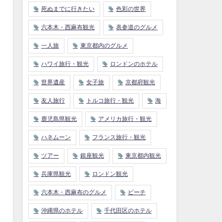
死ぬまでに行きたい
色彩の世界
六本木・西麻布観光
表参道のグルメ
一人旅
東京都内のグルメ
ハワイ旅行・観光
ロンドンのホテル
世界遺産
女子旅
京都府観光
友人旅行
トルコ旅行・観光
海
鹿児島県観光
アメリカ旅行・観光
ハネムーン
フランス旅行・観光
ツアー
銀座観光
東京都内観光
兵庫県観光
ロンドン観光
六本木・西麻布のグルメ
ビーチ
沖縄県のホテル
千代田区のホテル