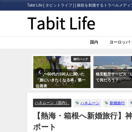
Tabit Life [ タビットライフ ] | 旅欲を刺激するトラベルメディ
国内
ヨーロッパ
旅行ハック
旅行ハック
100人に聞いた
10代〜60代の100人に聞いた
格安航空サービス「L
くなる映画」ベ
「旅にいきたくなる本」第一
て何だろう？
位発表
ハネムーン（国内）
ハネムーン
新婚旅行
【熱海・箱根へ新婚旅行】
ポート