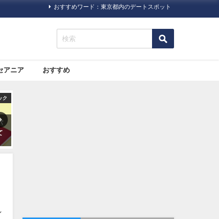
おすすめワード：東京都内のデートスポット
セアニア
おすすめ
ニア
旅行ハック
旅行ハック
が
海外旅行で病気になった場合
10代〜60代の100人に聞いた
光
どうする？プロのツアーガイ
「旅にいきたくなる映画」ベ
ドによるまとめ
スト３
ン