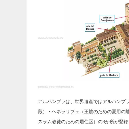
www.vivegranada.es
photo by www.vivegranada.es
アルハンブラは、世界遺産ではアルハンブ
殿）・ヘネラリフェ（王族のための夏用の
スラム教徒のための居住区）の3か所が登録