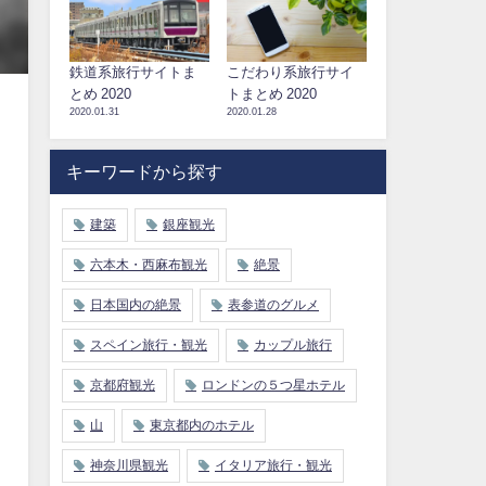
鉄道系旅行サイトま
こだわり系旅行サイ
とめ 2020
トまとめ 2020
2020.01.31
2020.01.28
キーワードから探す
建築
銀座観光
六本木・西麻布観光
絶景
日本国内の絶景
表参道のグルメ
スペイン旅行・観光
カップル旅行
京都府観光
ロンドンの５つ星ホテル
山
東京都内のホテル
神奈川県観光
イタリア旅行・観光