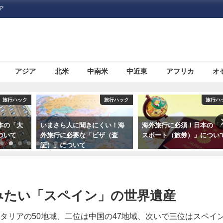
ア
アジア
北米
中南米
中近東
アフリカ
オ
旅行ハック
旅行ハック
オセア
くい！海
海外旅行に必須！日本の「パ
大都市と自然。両方の魅力
ザ（査
スポート（旅券）」について
詰まった「シドニー」の観
スポットおすすめ７選
みたい「スペイン」の世界遺産
タリアの50地域、二位は中国の47地域、次いで三位はスペイ