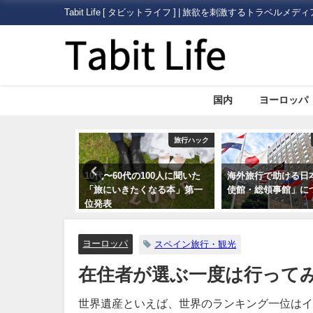
Tabit Life [ タビットライフ ] | 旅欲を刺激するトラベルメディ
国内
ヨーロッパ
旅行ハック
旅行ハック
100人に聞いた
海外旅行で助ける日本の「大
いまさら人に聞きに
くなる本」第一
使館・総領事館」について
外旅行に必要な「ビ
証）」について
ヨーロッパ
スペイン旅行・観光
在住者が選ぶ一度は行って
世界遺産といえば、世界のランキング一位はイ