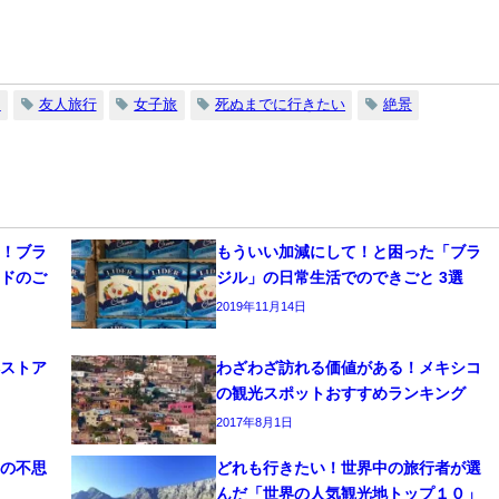
チ
友人旅行
女子旅
死ぬまでに行きたい
絶景
！ブラ
もういい加減にして！と困った「ブラ
ドのご
ジル」の日常生活でのできごと 3選
2019年11月14日
ストア
わざわざ訪れる価値がある！メキシコ
の観光スポットおすすめランキング
2017年8月1日
の不思
どれも行きたい！世界中の旅行者が選
んだ「世界の人気観光地トップ１０」