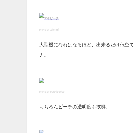
photo by alfmmf
大型機になればなるほど、出来るだけ低空
力。
photo by puroticorico
もちろんビーチの透明度も抜群。