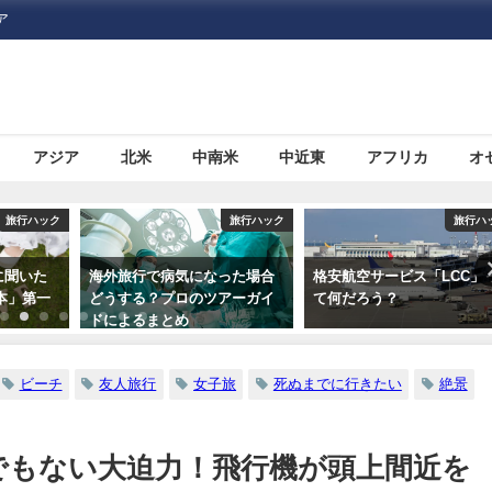
ア
アジア
北米
中南米
中近東
アフリカ
オ
旅行ハック
旅行ハック
海外旅行で病気になった場合
格安航空サービス「LCC」っ
海
どうする？プロのツアーガイ
て何だろう？
ス
ドによるまとめ
ビーチ
友人旅行
女子旅
死ぬまでに行きたい
絶景
でもない大迫力！飛行機が頭上間近を