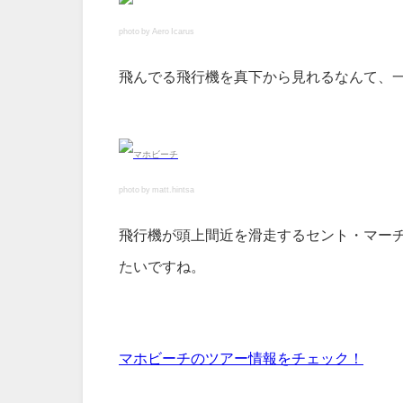
photo by Aero Icarus
飛んでる飛行機を真下から見れるなんて、
photo by matt.hintsa
飛行機が頭上間近を滑走するセント・マー
たいですね。
マホビーチのツアー情報をチェック！