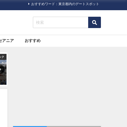
おすすめワード：東京都内のデートスポット
セアニア
おすすめ
旅行ハック
旅行ハック
外旅行に必須！日本の「パ
海外旅行で助ける日本の「大
大都市と
ポート（旅券）」について
使館・総領事館」について
詰まった
スポット