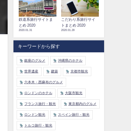
鉄道系旅行サイトま
こだわり系旅行サイ
とめ 2020
トまとめ 2020
2020.01.31
2020.01.28
キーワードから探す
銀座のグルメ
沖縄県のホテル
世界遺産
建築
京都市観光
六本木・西麻布のグルメ
ロンドンのホテル
大阪市観光
フランス旅行・観光
東京都内のグルメ
ロンドン観光
スペイン旅行・観光
トルコ旅行・観光