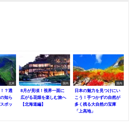
北米
国内
国内
！？透
8月が見頃！視界一面に
日本の魅力を見つけにい
の知ら
広がる花畑を楽しむ旅へ
こう！手つかずの自然が
スポッ
【北海道編】
多く残る大自然の宝庫
「上高地」