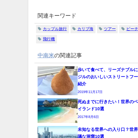
関連キーワード
カップル旅行
カリブ海
ツアー
ビー
飛行機
中南米
の関連記事
歩いて食べて、リーズナブルに
ジルのおいしいストリートフー
紹介
2019年11月17日
死ぬまでに行きたい！世界のベ
イランド10選
2017年8月6日
未知なる世界への入り口？世界
議な洞窟10選