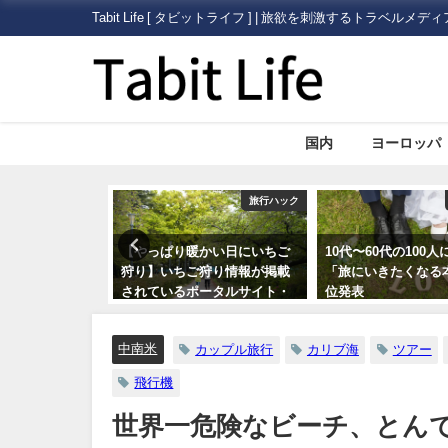
Tabit Life [ タビットライフ ] | 旅欲を刺激するトラベルメディ
国内
ヨーロッパ
行ハック
旅行ハック
旅行ハック
！海
【やっぱり暖かい日にいちご
10代〜60代の100人に聞いた
査
狩り】いちご狩り情報が掲載
「旅にいきたくなる本」第一
されているポータルサイト・
位発表
情報サイトまとめ5つ
中南米
カップル旅行
カリブ海
ツアー
飛行機
世界一危険なビーチ、とん