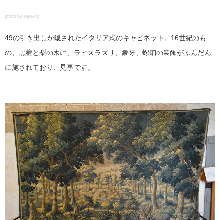
photo by saya-co
49の引き出しが隠されたイタリア式のキャビネット。16世紀のも
の。黒檀と梨の木に、ラピスラズリ、象牙、螺鈿の装飾がふんだん
に施されており、見事です。