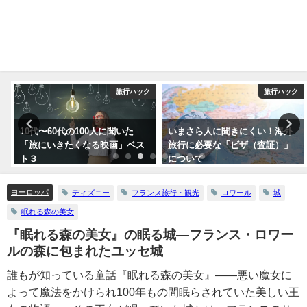
ク
旅行ハック
旅行ハック
10代〜60代の100人に聞いた
いまさら人に聞きにくい！海外
「旅にいきたくなる映画」ベス
旅行に必要な「ビザ（査証）」
ト３
について
ヨーロッパ
ディズニー
フランス旅行・観光
ロワール
城
眠れる森の美女
『眠れる森の美女』の眠る城―フランス・ロワー
ルの森に包まれたユッセ城
誰もが知っている童話『眠れる森の美女』――悪い魔女に
よって魔法をかけられ100年もの間眠らされていた美しい王