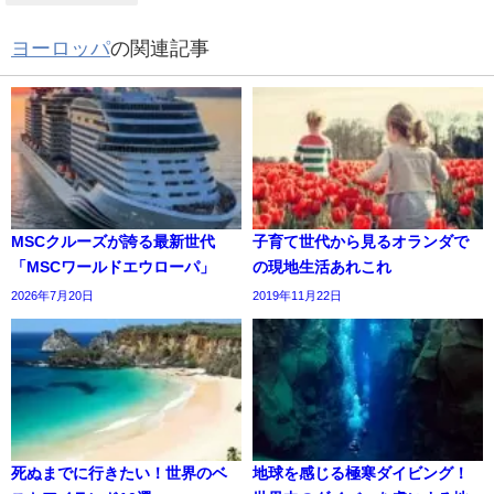
ヨーロッパ
の関連記事
MSCクルーズが誇る最新世代
子育て世代から見るオランダで
「MSCワールドエウローパ」
の現地生活あれこれ
2026年7月20日
2019年11月22日
死ぬまでに行きたい！世界のベ
地球を感じる極寒ダイビング！