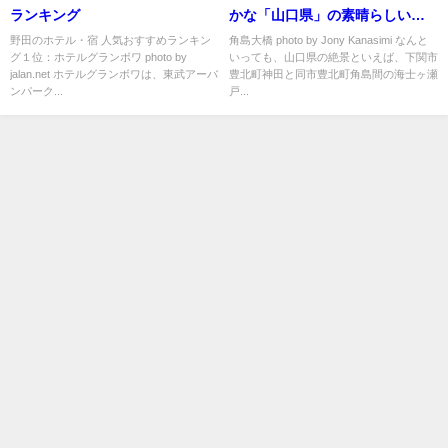
ランキング
かな「山口県」の素晴らしい絶
景５選
野田のホテル・宿 人気おすすめランキン
角島大橋 photo by Jony Kanasimi なんと
グ１位：ホテルグランボワ photo by
いっても、山口県の絶景といえば、下関市
jalan.net ホテルグランボワは、東武アーバ
豊北町神田と同市豊北町角島間の海士ヶ瀬
ンパーク...
戸...