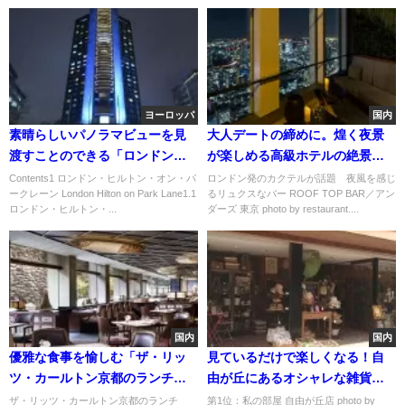
ヨーロッパ
国内
素晴らしいパノラマビューを見
大人デートの締めに。煌く夜景
渡すことのできる「ロンドン・
が楽しめる高級ホテルの絶景バ
ヒルトン・オン・パークレー
ー 6選
Contents1 ロンドン・ヒルトン・オン・パ
ロンドン発のカクテルが話題 夜風を感じ
ークレーン London Hilton on Park Lane1.1
るリュクスなバー ROOF TOP BAR／アン
ン」
ロンドン・ヒルトン・...
ダーズ 東京 photo by restaurant....
国内
国内
優雅な食事を愉しむ「ザ・リッ
見ているだけで楽しくなる！自
ツ・カールトン京都のランチ」
由が丘にあるオシャレな雑貨シ
おすすめ３選
ョップのおすすめランキング
ザ・リッツ・カールトン京都のランチ
第1位：私の部屋 自由が丘店 photo by