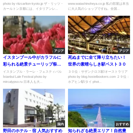
photo by ritzcarlton-kyoto.jp ザ・リッツ・
www.watashinoheya.co.jp 私の部屋は本当
カールトン京都には、イタリアンレ...
に大人気のショップですね。全国...
アジア
アジア
イスタンブール中がカラフルに
死ぬまでに全て降り立ちたい！
彩られる絶景チューリップ祭り
世界の素晴らしき駅ベスト３０
「イスタンブール・ラーレ・フ
イスタンブル・ラーレ・フェスティバル
３０位：サザンクロス駅/オーストラリア
İstanbul Lale Festival photo by
photo by blog.hostelbookers.com ２９位：
ェスティバル」
mircalypso.ru 日本人も大...
ホアヒン駅/タイ phot...
国内
おすすめ
野田のホテル・宿 人気おすすめ
知られざる絶景エリア！自然豊