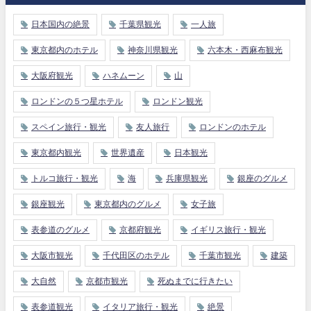
日本国内の絶景
千葉県観光
一人旅
東京都内のホテル
神奈川県観光
六本木・西麻布観光
大阪府観光
ハネムーン
山
ロンドンの５つ星ホテル
ロンドン観光
スペイン旅行・観光
友人旅行
ロンドンのホテル
東京都内観光
世界遺産
日本観光
トルコ旅行・観光
海
兵庫県観光
銀座のグルメ
銀座観光
東京都内のグルメ
女子旅
表参道のグルメ
京都府観光
イギリス旅行・観光
大阪市観光
千代田区のホテル
千葉市観光
建築
大自然
京都市観光
死ぬまでに行きたい
表参道観光
イタリア旅行・観光
絶景