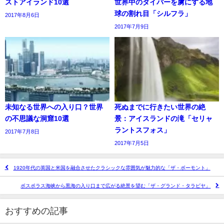
ストアイランド10選
世界中のダイバーを虜にする地
球の割れ目「シルフラ」
2017年8月6日
2017年7月9日
未知なる世界への入り口？世界
死ぬまでに行きたい世界の絶
の不思議な洞窟10選
景：アイスランドの滝「セリャ
ラントスフォス」
2017年7月8日
2017年7月5日
1920年代の英国と米国を融合させたクラシックな雰囲気が魅力的な「ザ・ボーモント」
ボスポラス海峡から黒海の入り口まで広がる絶景を望む「ザ・グランド・タラビヤ」
おすすめの記事