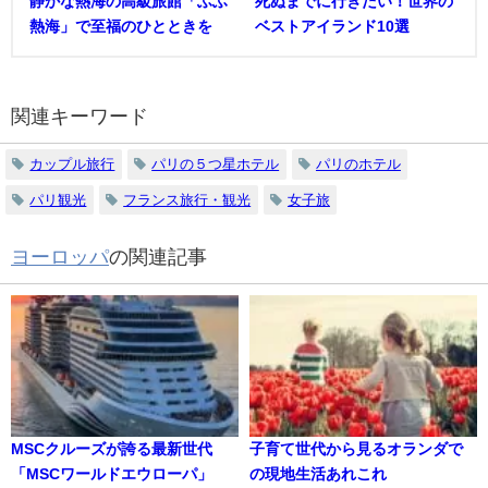
静かな熱海の高級旅館「ふふ
死ぬまでに行きたい！世界の
熱海」で至福のひとときを
ベストアイランド10選
関連キーワード
カップル旅行
パリの５つ星ホテル
パリのホテル
パリ観光
フランス旅行・観光
女子旅
ヨーロッパ
の関連記事
MSCクルーズが誇る最新世代
子育て世代から見るオランダで
「MSCワールドエウローパ」
の現地生活あれこれ