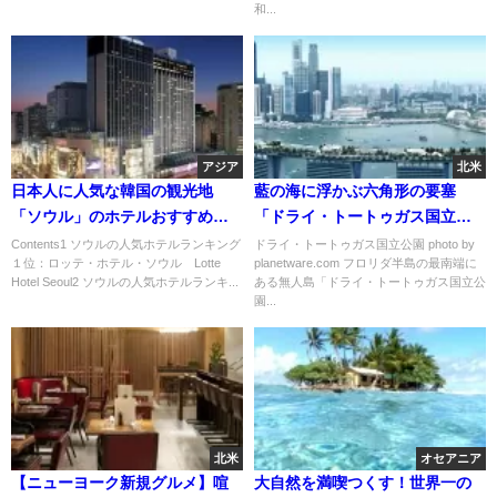
和...
アジア
北米
日本人に人気な韓国の観光地
藍の海に浮かぶ六角形の要塞
「ソウル」のホテルおすすめラ
「ドライ・トートゥガス国立公
ンキング
園」
Contents1 ソウルの人気ホテルランキング
ドライ・トートゥガス国立公園 photo by
１位：ロッテ・ホテル・ソウル Lotte
planetware.com フロリダ半島の最南端に
Hotel Seoul2 ソウルの人気ホテルランキ...
ある無人島「ドライ・トートゥガス国立公
園...
北米
オセアニア
【ニューヨーク新規グルメ】喧
大自然を満喫つくす！世界一の