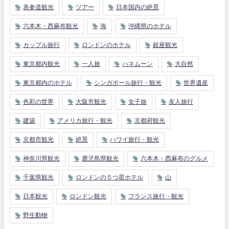
表参道観光
ツアー
日本国内の絶景
六本木・西麻布観光
海
沖縄県のホテル
カップル旅行
ロンドンのホテル
銀座観光
東京都内観光
一人旅
ハネムーン
大自然
東京都内のホテル
シンガポール旅行・観光
世界遺産
色彩の世界
大阪市観光
女子旅
友人旅行
建築
アメリカ旅行・観光
京都府観光
京都市観光
絶景
ハワイ旅行・観光
神奈川県観光
鹿児島県観光
六本木・西麻布のグルメ
千葉県観光
ロンドンの５つ星ホテル
山
日本観光
ロンドン観光
フランス旅行・観光
野生動物