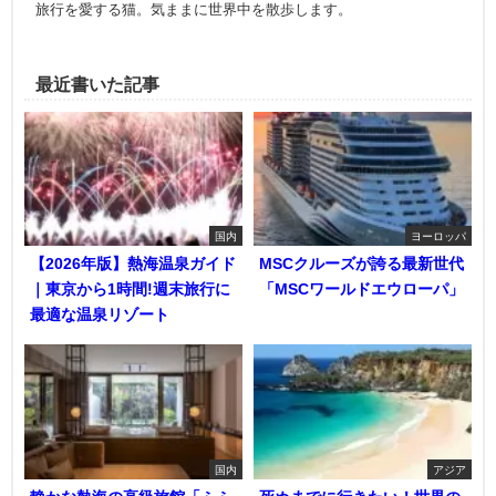
旅行を愛する猫。気ままに世界中を散歩します。
最近書いた記事
国内
ヨーロッパ
【2026年版】熱海温泉ガイド
MSCクルーズが誇る最新世代
｜東京から1時間!週末旅行に
「MSCワールドエウローパ」
最適な温泉リゾート
国内
アジア