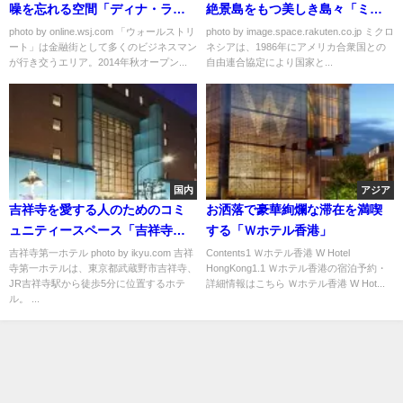
噪を忘れる空間「ディナ・ラー
絶景島をもつ美しき島々「ミク
タ・アット・アンダーズ・ウォ
ロネシア」
photo by online.wsj.com 「ウォールストリ
photo by image.space.rakuten.co.jp ミクロ
ート」は金融街として多くのビジネスマン
ネシアは、1986年にアメリカ合衆国との
ールストリート」
が行き交うエリア。2014年秋オープン...
自由連合協定により国家と...
国内
アジア
吉祥寺を愛する人のためのコミ
お洒落で豪華絢爛な滞在を満喫
ュニティースペース「吉祥寺第
する「Ｗホテル香港」
一ホテル」
吉祥寺第一ホテル photo by ikyu.com 吉祥
Contents1 Ｗホテル香港 W Hotel
寺第一ホテルは、東京都武蔵野市吉祥寺、
HongKong1.1 Ｗホテル香港の宿泊予約・
JR吉祥寺駅から徒歩5分に位置するホテ
詳細情報はこちら Ｗホテル香港 W Hot...
ル。 ...