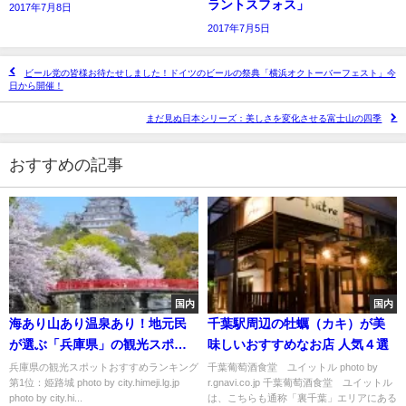
ラントスフォス」
2017年7月8日
2017年7月5日
ビール党の皆様お待たせしました！ドイツのビールの祭典「横浜オクトーバーフェスト」今
日から開催！
まだ見ぬ日本シリーズ：美しさを変化させる富士山の四季
おすすめの記事
国内
国内
海あり山あり温泉あり！地元民
千葉駅周辺の牡蠣（カキ）が美
が選ぶ「兵庫県」の観光スポッ
味しいおすすめなお店 人気４選
トおすすめランキング
兵庫県の観光スポットおすすめランキング
千葉葡萄酒食堂 ユイットル photo by
第1位：姫路城 photo by city.himeji.lg.jp
r.gnavi.co.jp 千葉葡萄酒食堂 ユイットル
photo by city.hi...
は、こちらも通称「裏千葉」エリアにある