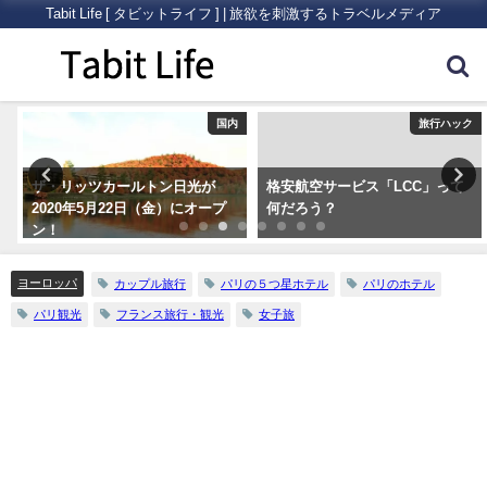
Tabit Life [ タビットライフ ] | 旅欲を刺激するトラベルメディア
ク
国内
旅行ハック
ザ・リッツカールトン日光が
格安航空サービス「LCC」って
2020年5月22日（金）にオープ
何だろう？
ン！
ヨーロッパ
カップル旅行
パリの５つ星ホテル
パリのホテル
パリ観光
フランス旅行・観光
女子旅