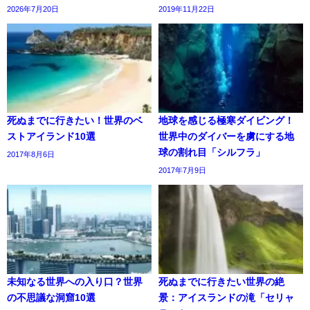
2026年7月20日
2019年11月22日
死ぬまでに行きたい！世界のベ
地球を感じる極寒ダイビング！
ストアイランド10選
世界中のダイバーを虜にする地
球の割れ目「シルフラ」
2017年8月6日
2017年7月9日
未知なる世界への入り口？世界
死ぬまでに行きたい世界の絶
の不思議な洞窟10選
景：アイスランドの滝「セリャ