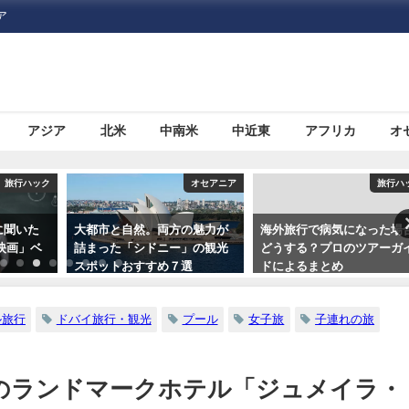
ア
アジア
北米
中南米
中近東
アフリカ
オ
旅行ハック
オセアニア
旅行ハ
人に聞いた
大都市と自然。両方の魅力が
海外旅行で病気になった場
映画」ベ
詰まった「シドニー」の観光
どうする？プロのツアーガ
スポットおすすめ７選
ドによるまとめ
ル旅行
ドバイ旅行・観光
プール
女子旅
子連れの旅
のランドマークホテル「ジュメイラ・