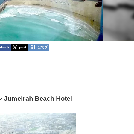
ebook
post
はてブ
irah Beach Hotel