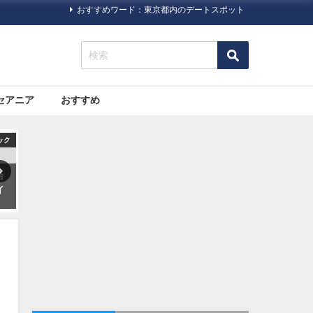
おすすめワード：東京都内のデートスポット
セアニア
おすすめ
ック
旅行ハック
旅行ハック
合
10代〜60代の100人に聞いた
いまさら人に聞きにくい！海
イ
「旅にいきたくなる本」第一
外旅行に必要な「ビザ（査
位発表
証）」について