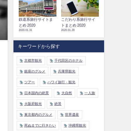
鉄道系旅行サイトま
こだわり系旅行サイ
とめ 2020
トまとめ 2020
2020.01.31
2020.01.28
キーワードから探す
京都市観光
千代田区のホテル
銀座のグルメ
兵庫県観光
ツアー
ハワイ旅行・観光
日本国内の絶景
大自然
一人旅
大阪府観光
絶景
東京都内のグルメ
世界遺産
死ぬまでに行きたい
沖縄県観光