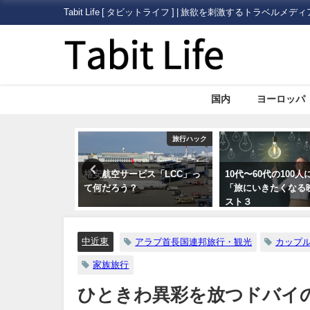
Tabit Life [ タビットライフ ] | 旅欲を刺激するトラベルメディ
国内
ヨーロッパ
旅行ハック
旅行ハック
かい日にいちご
格安航空サービス「LCC」っ
10代〜60代の100
狩り情報が掲載
て何だろう？
「旅にいきたくなる
ータルサイト・
スト３
とめ5つ
中近東
アラブ首長国連邦旅行・観光
カップ
家族旅行
ひときわ異彩を放つドバイ