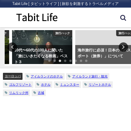
Tabit Life [ タビットライフ ] | 旅欲を刺激するトラベルメディア
ク
旅行ハック
旅行ハック
10代〜60代の100人に聞いた
海外旅行に必須！日本の「パス
「旅にいきたくなる映画」ベス
ポート（旅券）」について
ト３
ヨーロッパ
アイルランドのホテル
アイルランド旅行・観光
ゴルフリゾート
ホテル
ミュンスター
リゾートホテル
リムリック州
古城