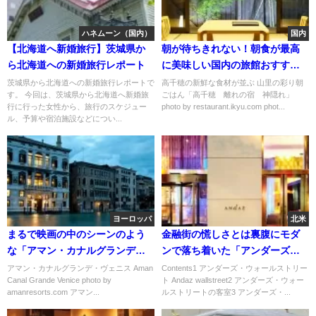
ハネムーン（国内）
国内
【北海道へ新婚旅行】茨城県か
朝が待ちきれない！朝食が最高
ら北海道への新婚旅行レポート
に美味しい国内の旅館おすすめ
６選
茨城県から北海道への新婚旅行レポートで
高千穂の新鮮な食材が並ぶ 山里の彩り朝
す。 今回は、茨城県から北海道へ新婚旅
ごはん「高千穂 離れの宿 神隠れ」
行に行った女性から、旅行のスケジュー
photo by restaurant.ikyu.com phot...
ル、予算や宿泊施設などについ...
ヨーロッパ
北米
まるで映画の中のシーンのよう
金融街の慌しさとは裏腹にモダ
な「アマン・カナルグランデ・
ンで落ち着いた「アンダーズ・
ヴェニス」
ウォールストリート」
アマン・カナルグランデ・ヴェニス Aman
Contents1 アンダーズ・ウォールストリー
Canal Grande Venice photo by
ト Andaz wallstreet2 アンダーズ・ウォー
amanresorts.com アマン...
ルストリートの客室3 アンダーズ・...