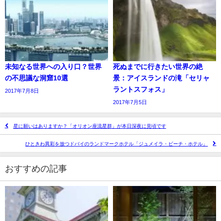
未知なる世界への入り口？世界
死ぬまでに行きたい世界の絶
の不思議な洞窟10選
景：アイスランドの滝「セリャ
ラントスフォス」
2017年7月8日
2017年7月5日
星に願いはありますか？「オリオン座流星群」が本日深夜に見頃です
ひときわ異彩を放つドバイのランドマークホテル「ジュメイラ・ビーチ・ホテル」
おすすめの記事