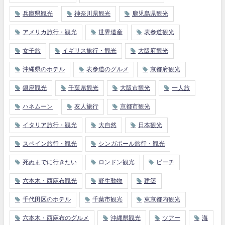
兵庫県観光
神奈川県観光
鹿児島県観光
アメリカ旅行・観光
世界遺産
表参道観光
女子旅
イギリス旅行・観光
大阪府観光
沖縄県のホテル
表参道のグルメ
京都府観光
銀座観光
千葉県観光
大阪市観光
一人旅
ハネムーン
友人旅行
京都市観光
イタリア旅行・観光
大自然
日本観光
スペイン旅行・観光
シンガポール旅行・観光
死ぬまでに行きたい
ロンドン観光
ビーチ
六本木・西麻布観光
野生動物
建築
千代田区のホテル
千葉市観光
東京都内観光
六本木・西麻布のグルメ
沖縄県観光
ツアー
海