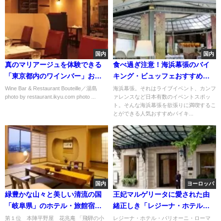
国内
国内
真のマリアージュを体験できる
食べ過ぎ注意！海浜幕張のバイ
「東京都内のワインバー」おす
キング・ビュッフェおすすめラ
すめ６選
ンキング人気10選
Wine Bar & Restaurant Bouteille／湯島
海浜幕張。それはライブイベント、カンフ
photo by restaurant.ikyu.com photo ...
ァレンスなど日本有数のイベントスポッ
ト。そんな海浜幕張を欲張りに満喫するこ
とができる人気おすすめバイキ...
国内
ヨーロッパ
緑豊かな山々と美しい清流の国
王妃マルゲリータに愛された由
「岐阜県」のホテル・旅館宿お
緒正しき「レジーナ・ホテル・
すすめランキング
バリオーニ・ローマ」
第１位 本陣平野屋 花兆庵 「飛騨の小
レジーナ・ホテル・バリオーニ・ローマ