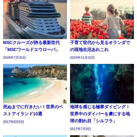
MSCクルーズが誇る最新世代
子育て世代から見るオランダで
「MSCワールドエウローパ」
の現地生活あれこれ
2026年7月20日
2019年11月22日
死ぬまでに行きたい！世界のベ
地球を感じる極寒ダイビング！
ストアイランド10選
世界中のダイバーを虜にする地
球の割れ目「シルフラ」
2017年8月6日
2017年7月9日