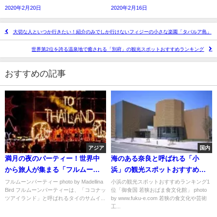
2020年2月20日
2020年2月16日
大切な人といつか行きたい！紹介のみでしか行けないフィジーの小さな楽園「タバルア島」
世界第2位を誇る温泉地で癒される「別府」の観光スポットおすすめランキング
おすすめの記事
アジア
国内
満月の夜のパーティー！世界中
海のある奈良と呼ばれる「小
から旅人が集まる「フルムーン
浜」の観光スポットおすすめラ
パーティー」が大人気
ンキング
フルムーンパーティー photo by Madellina
小浜の観光スポットおすすめランキング1
Bird フルムーンパーティーは、「ココナッ
位「御食国 若狭おばま食文化館」 photo
ツアイランド」と呼ばれるタイのサムイ...
by www.fuku-e.com 若狭の食文化や芸術
工...