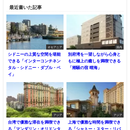
最近書いた記事
オセアニア
国内
シドニーの上質な空間を堪能
別府湾を一望しながら心身と
できる「インターコンチネン
もに極上の癒しを満喫できる
タル・シドニー・ダブル・ベ
「潮騒の宿 晴海」
イ」
アジア
アジア
台湾で優雅な滞在を満喫でき
上海で優雅な時間を満喫でき
る「マンダリン・オリエンタ
る「シャトー・スター・リバ