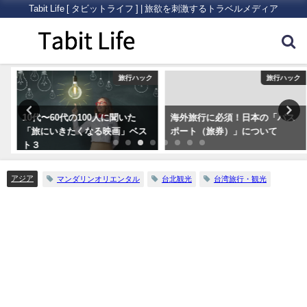
Tabit Life [ タビットライフ ] | 旅欲を刺激するトラベルメディア
ク
旅行ハック
旅行ハック
10代〜60代の100人に聞いた
海外旅行に必須！日本の「パス
「旅にいきたくなる映画」ベス
ポート（旅券）」について
ト３
アジア
マンダリンオリエンタル
台北観光
台湾旅行・観光