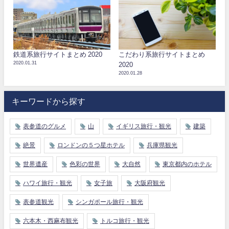
鉄道系旅行サイトまとめ 2020
こだわり系旅行サイトまとめ
2020.01.31
2020
2020.01.28
キーワードから探す
表参道のグルメ
山
イギリス旅行・観光
建築
絶景
ロンドンの５つ星ホテル
兵庫県観光
世界遺産
色彩の世界
大自然
東京都内のホテル
ハワイ旅行・観光
女子旅
大阪府観光
表参道観光
シンガポール旅行・観光
六本木・西麻布観光
トルコ旅行・観光