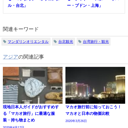
ル・台北」
ー・プドン・上海」
関連キーワード
マンダリンオリエンタル
台北観光
台湾旅行・観光
アジア
の関連記事
現地日本人ガイドがおすすめす
マカオ旅行前に知っておこう！
る「マカオ旅行」に最適な服
マカオと日本の物価比較
装・持ち物まとめ
2020年3月26日
2020年4月17日