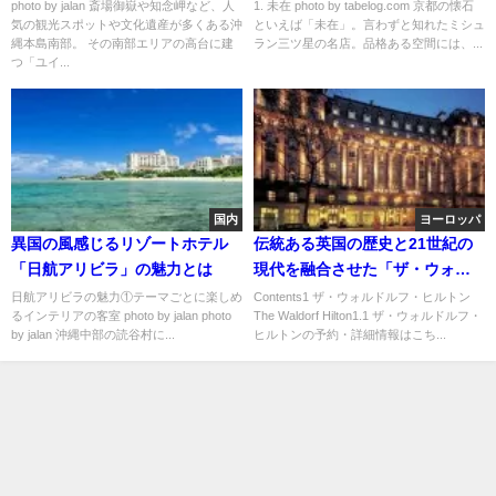
城」
ランキング
photo by jalan 斎場御嶽や知念岬など、人
1. 未在 photo by tabelog.com 京都の懐石
気の観光スポットや文化遺産が多くある沖
といえば「未在」。言わずと知れたミシュ
縄本島南部。 その南部エリアの高台に建
ラン三ツ星の名店。品格ある空間には、...
つ「ユイ...
国内
ヨーロッパ
異国の風感じるリゾートホテル
伝統ある英国の歴史と21世紀の
「日航アリビラ」の魅力とは
現代を融合させた「ザ・ウォル
ドルフ・ヒルトン」
日航アリビラの魅力①テーマごとに楽しめ
Contents1 ザ・ウォルドルフ・ヒルトン
るインテリアの客室 photo by jalan photo
The Waldorf Hilton1.1 ザ・ウォルドルフ・
by jalan 沖縄中部の読谷村に...
ヒルトンの予約・詳細情報はこち...