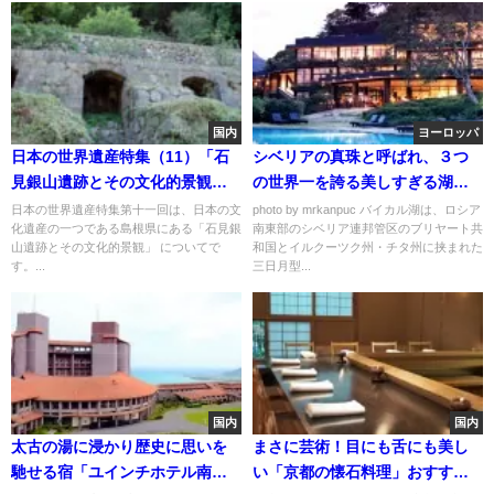
国内
ヨーロッパ
日本の世界遺産特集（11）「石
シベリアの真珠と呼ばれ、３つ
見銀山遺跡とその文化的景観
の世界一を誇る美しすぎる湖
（島根県） 」
「バイカル湖」
日本の世界遺産特集第十一回は、日本の文
photo by mrkanpuc バイカル湖は、ロシア
化遺産の一つである島根県にある「石見銀
南東部のシベリア連邦管区のブリヤート共
山遺跡とその文化的景観」 についてで
和国とイルクーツク州・チタ州に挟まれた
す。...
三日月型...
国内
国内
太古の湯に浸かり歴史に思いを
まさに芸術！目にも舌にも美し
馳せる宿「ユインチホテル南
い「京都の懐石料理」おすすめ