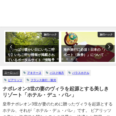
ア
旅行ハック
旅行ハック
【やっぱり暖かい日にいちご狩
海外旅行に必須！日本の「パス
り】いちご狩り情報が掲載され
ポート（旅券）」について
ているポータルサイト・情報サ
イトまとめ5つ
ヨーロッパ
アキテーヌ
バスク地方
パラスホテル
ピアリッツ
フランス旅行・観光
ナポレオン3世の妻のヴィラを起源とする美しき
リゾート「ホテル・デュ・パレ」
皇帝ナポレオン3世が妻のために贈ったヴィラを起源とする
ホテル、それが「ホテル・デュ・パレ」です。 ビアリッツ