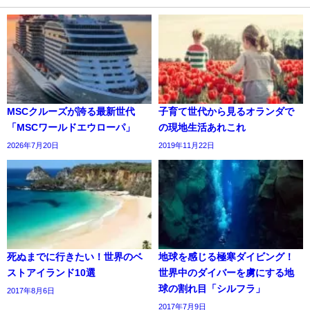
MSCクルーズが誇る最新世代
子育て世代から見るオランダで
「MSCワールドエウローパ」
の現地生活あれこれ
2026年7月20日
2019年11月22日
死ぬまでに行きたい！世界のベ
地球を感じる極寒ダイビング！
ストアイランド10選
世界中のダイバーを虜にする地
球の割れ目「シルフラ」
2017年8月6日
2017年7月9日