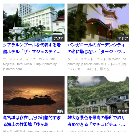
アジア
アジア
クアラルンプールを代表する老
バンガロールのガーデンシティ
舗ホテル「ザ・マジェスティッ
の名に恥じない「タージ・ウエ
ク・ホテル」
スト・エンド」
ザ・マジェスティック・ホテル The
タージ・ウエスト・エンド Taj West End
Majestic Hotel Kuala Lumpur photo by
photo by jp.hotels.com 南インドの中心都
jp.hotels.com ...
市バンガロールには、様々な...
国内
中南米
竜宮城は存在した!?幻想的すぎ
雄大な景色を最高の場所で独り
る海上の竹田城「後ヶ島」
占めできる「マチュピチュ・サ
ンクチュアリ・ロッジ」
後ヶ島の竜宮城 photo by actv.zaq.ne.jp 後
マチュピチュ・サンクチュアリ・ロッジ