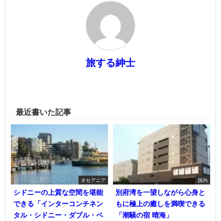
旅する紳士
最近書いた記事
オセアニア
国内
シドニーの上質な空間を堪能
別府湾を一望しながら心身と
できる「インターコンチネン
もに極上の癒しを満喫できる
タル・シドニー・ダブル・ベ
「潮騒の宿 晴海」