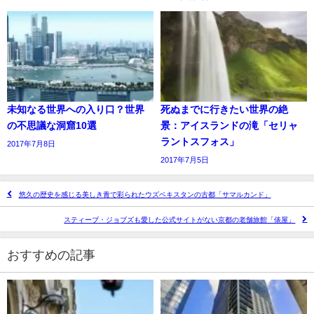
未知なる世界への入り口？世界
死ぬまでに行きたい世界の絶
の不思議な洞窟10選
景：アイスランドの滝「セリャ
ラントスフォス」
2017年7月8日
2017年7月5日
悠久の歴史を感じる美しき青で彩られたウズベキスタンの古都「サマルカンド」
スティーブ・ジョブズも愛した公式サイトがない京都の老舗旅館「俵屋」
おすすめの記事