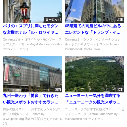
ヨーロッパ
北米
パリのエスプリに満ちたモダン
65階建ての高層ビルの中にある
な宮殿ホテル「ル・ロワイヤ
エレガントな「トランプ・イン
ル・モンソー・ラッフルズ・パ
ターナショナル・ホテル＆タワ
Contents1 ル・ロワイヤル・モンソー・ラ
Contents1 トランプ・インターナショナ
ッフルズ・パリ Le Royal Monceau-Raffles
ル・ホテル＆タワー・トロント Trump
リ」
ー・トロント」
Paris 2 ル・ロワイ...
International Hotel & Towe...
国内
北米
九州一賑わう「博多」で行きた
ニューヨーカー気分を満喫する
い観光スポットおすすめランキ
「ニューヨークの観光スポッ
ング
ト」おすすめ５選
博多の観光スポットおすすめランキング1
ニューヨークのおすすめ観光スポット：セ
位「JR博多シティ」 photo by
ントラルパーク Central Park photo by
ja.wikipedia.org 博多の玄関口とも言われる
michaelminn.net セントラル...
JR...