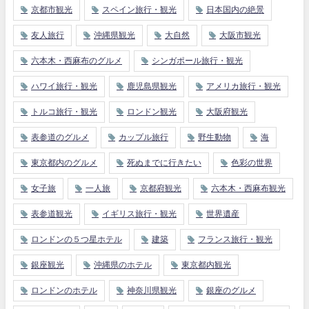
京都市観光
スペイン旅行・観光
日本国内の絶景
友人旅行
沖縄県観光
大自然
大阪市観光
六本木・西麻布のグルメ
シンガポール旅行・観光
ハワイ旅行・観光
鹿児島県観光
アメリカ旅行・観光
トルコ旅行・観光
ロンドン観光
大阪府観光
表参道のグルメ
カップル旅行
野生動物
海
東京都内のグルメ
死ぬまでに行きたい
色彩の世界
女子旅
一人旅
京都府観光
六本木・西麻布観光
表参道観光
イギリス旅行・観光
世界遺産
ロンドンの５つ星ホテル
建築
フランス旅行・観光
銀座観光
沖縄県のホテル
東京都内観光
ロンドンのホテル
神奈川県観光
銀座のグルメ