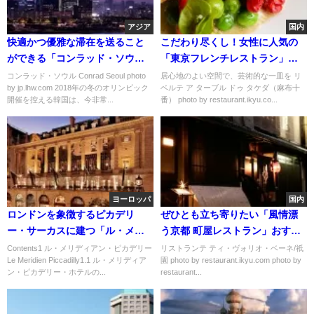
アジア
国内
快適かつ優雅な滞在を送ること
こだわり尽くし！女性に人気の
ができる「コンラッド・ソウ
「東京フレンチレストラン」お
ル」
すすめ７選
コンラッド・ソウル Conrad Seoul photo
居心地のよい空間で、芸術的な一皿を リ
by jp.lhw.com 2018年の冬のオリンピック
ベルテ ア ターブル ドゥ タケダ（麻布十
開催を控える韓国は、今非常...
番） photo by restaurant.ikyu.co...
ヨーロッパ
国内
ロンドンを象徴するピカデリ
ぜひとも立ち寄りたい「風情漂
ー・サーカスに建つ「ル・メリ
う京都 町屋レストラン」おすす
ディアン・ピカデリー」
め３選
Contents1 ル・メリディアン・ピカデリー
リストランテ ティ・ヴォリオ・ベーネ/祇
Le Meridien Piccadilly1.1 ル・メリディア
園 photo by restaurant.ikyu.com photo by
ン・ピカデリー・ホテルの...
restaurant...