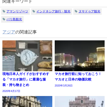
関連キーワード
アマンリゾーツ
インドネシア旅行・観光
ヌサドゥア観光
バリ島観光
アジア
の関連記事
現地日本人ガイドがおすすめす
マカオ旅行前に知っておこう！
る「マカオ旅行」に最適な服
マカオと日本の物価比較
装・持ち物まとめ
2020年3月26日
2020年4月17日