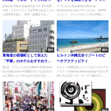
ロラ」
カス」
photo by mftyvr.blogspot.jp カナダ中央部
アマニカス Amanikhas photo by
の街、イエローナイフは平地にあることか
amanresorts.com アマニカスは、2003年
ら晴天率が高く、世界一高確立でオ...
にインド・ラジャスターン州の州都ジ...
国内
国内
東海道の宿場町として栄えた
ヒルトン沖縄北谷リゾートのビ
「平塚」のホテルおすすめラン
ーチアクティビティ
キング
第1位 グランドホテル神奈中平塚 photo
ヒルトン沖縄北谷リゾートのビーチアクテ
by rurubu.travel 平塚駅のすぐそばのホテ
ィビティ photo by hiltonchatan.jp やはり沖
ルに宿泊したい方におすすめなのが、...
縄と言えばビーチ。ビーチで遊ばずし...
国内
国内