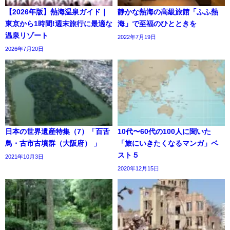
【2026年版】熱海温泉ガイド｜
静かな熱海の高級旅館「ふふ熱
東京から1時間!週末旅行に最適な
海」で至福のひとときを
温泉リゾート
2022年7月19日
2026年7月20日
日本の世界遺産特集（7）「百舌
10代〜60代の100人に聞いた
鳥・古市古墳群（大阪府） 」
「旅にいきたくなるマンガ」ベ
スト５
2021年10月3日
2020年12月15日