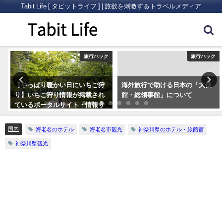
Tabit Life [ タビットライフ ] | 旅欲を刺激するトラベルメディア
ア
旅行ハック
旅行ハック
【やっぱり暖かい日にいちご狩
海外旅行で助ける日本の「大使
り】いちご狩り情報が掲載され
館・総領事館」について
ているポータルサイト・情報サ
イトまとめ5つ
国内
海老名のホテル
海老名市観光
神奈川県のホテル・旅館宿
神奈川県観光