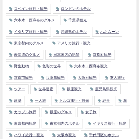
スペイン旅行・観光
ロンドンのホテル
六本木・西麻布のグルメ
千葉県観光
イタリア旅行・観光
沖縄県のホテル
ハネムーン
東京都内のグルメ
アメリカ旅行・観光
表参道のグルメ
日本国内の絶景
京都府観光
野生動物
色彩の世界
六本木・西麻布観光
京都市観光
兵庫県観光
大阪府観光
友人旅行
ツアー
世界遺産
銀座観光
鹿児島県観光
建築
一人旅
トルコ旅行・観光
絶景
海
カップル旅行
銀座のグルメ
女子旅
東京都内観光
東京都内のホテル
イギリス旅行・観光
ハワイ旅行・観光
大阪市観光
千代田区のホテル