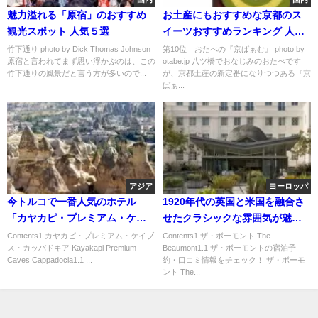
魅力溢れる「原宿」のおすすめ
お土産にもおすすめな京都のス
観光スポット 人気５選
イーツおすすめランキング 人気
10選
竹下通り photo by Dick Thomas Johnson
第10位 おたべの『京ばぁむ』 photo by
原宿と言われてまず思い浮かぶのは、この
otabe.jp 八ツ橋でおなじみのおたべです
竹下通りの風景だと言う方が多いので...
が、京都土産の新定番になりつつある『京
ばぁ...
アジア
ヨーロッパ
今トルコで一番人気のホテル
1920年代の英国と米国を融合さ
「カヤカピ・プレミアム・ケイ
せたクラシックな雰囲気が魅力
ブス・カッパドキア」
的な「ザ・ボーモント」
Contents1 カヤカピ・プレミアム・ケイブ
Contents1 ザ・ボーモント The
ス・カッパドキア Kayakapi Premium
Beaumont1.1 ザ・ボーモントの宿泊予
Caves Cappadocia1.1 ...
約・口コミ情報をチェック！ ザ・ボーモ
ント The...