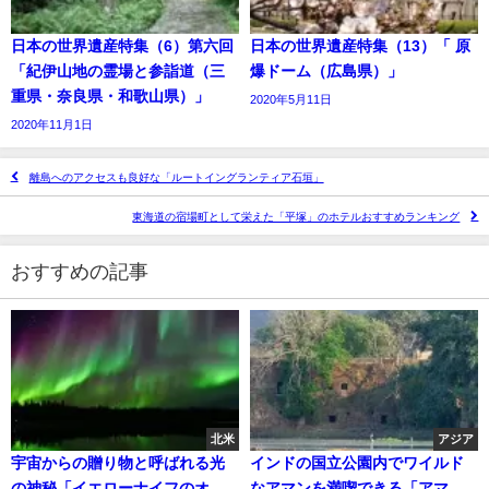
日本の世界遺産特集（6）第六回
日本の世界遺産特集（13）「 原
「紀伊山地の霊場と参詣道（三
爆ドーム（広島県）」
重県・奈良県・和歌山県）」
2020年5月11日
2020年11月1日
離島へのアクセスも良好な「ルートイングランティア石垣」
東海道の宿場町として栄えた「平塚」のホテルおすすめランキング
おすすめの記事
北米
アジア
宇宙からの贈り物と呼ばれる光
インドの国立公園内でワイルド
の神秘「イエローナイフのオー
なアマンを満喫できる「アマニ