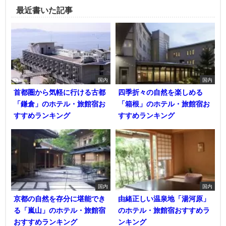
最近書いた記事
国内
国内
首都圏から気軽に行ける古都
四季折々の自然を楽しめる
「鎌倉」のホテル・旅館宿お
「箱根」のホテル・旅館宿お
すすめランキング
すすめランキング
国内
国内
京都の自然を存分に堪能でき
由緒正しい温泉地「湯河原」
る「嵐山」のホテル・旅館宿
のホテル・旅館宿おすすめラ
おすすめランキング
ンキング