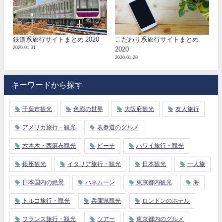
鉄道系旅行サイトまとめ 2020
こだわり系旅行サイトまとめ
2020.01.31
2020
2020.01.28
キーワードから探す
千葉市観光
色彩の世界
大阪府観光
友人旅行
アメリカ旅行・観光
表参道のグルメ
六本木・西麻布観光
ビーチ
ハワイ旅行・観光
銀座観光
イタリア旅行・観光
日本観光
一人旅
日本国内の絶景
ハネムーン
東京都内観光
海
トルコ旅行・観光
兵庫県観光
ロンドンのホテル
フランス旅行・観光
ツアー
東京都内のグルメ