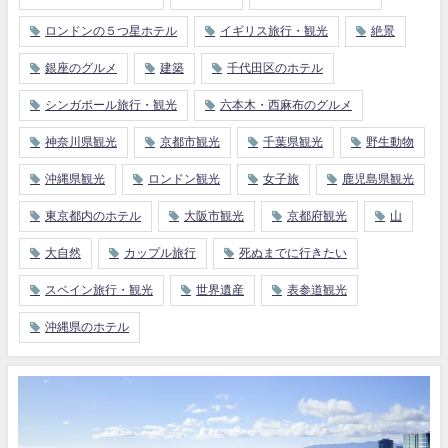
ロンドンの５つ星ホテル
イギリス旅行・観光
絶景
銀座のグルメ
建築
千代田区のホテル
シンガポール旅行・観光
六本木・西麻布のグルメ
神奈川県観光
京都市観光
千葉県観光
野生動物
沖縄県観光
ロンドン観光
女子旅
鹿児島県観光
東京都内のホテル
大阪市観光
京都府観光
山
大自然
カップル旅行
死ぬまでに行きたい
スペイン旅行・観光
世界遺産
表参道観光
沖縄県のホテル