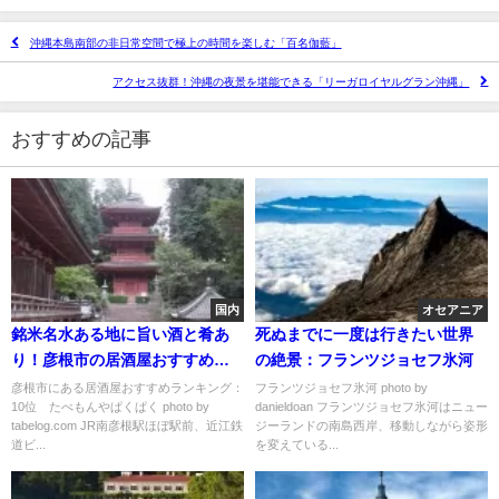
沖縄本島南部の非日常空間で極上の時間を楽しむ「百名伽藍」
アクセス抜群！沖縄の夜景を堪能できる「リーガロイヤルグラン沖縄」
おすすめの記事
国内
オセアニア
銘米名水ある地に旨い酒と肴あ
死ぬまでに一度は行きたい世界
り！彦根市の居酒屋おすすめラ
の絶景：フランツジョセフ氷河
ンキング
彦根市にある居酒屋おすすめランキング：
フランツジョセフ氷河 photo by
10位 たべもんやぱくぱく photo by
danieldoan フランツジョセフ氷河はニュー
tabelog.com JR南彦根駅ほぼ駅前、近江鉄
ジーランドの南島西岸、移動しながら姿形
道ビ...
を変えている...