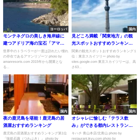
ヨーロッパ
国内
モンテネグロの美しき海岸線に
見どころ満載「関東地方」の観
建つアドリア海の宝石「アマ
光スポットおすすめランキング
ン・スベティステファン」
人気２０選
世界中のトラベラーが一度は訪れたい憧れ
関東の観光スポットおすすめランキング１
の存在であるアマンリゾーツ photo by
位：東京スカイツリー photo by
amanresorts.com 2015年から開業とな
sites.google.com 東京スカイツリーは、高
る...
さ63...
国内
国内
夜の鹿児島を堪能！鹿児島の居
オシャレに愉しむ「テラス飲
酒屋おすすめランキング
み」ができる都内レストランお
すすめ６選
鹿児島の居酒屋おすすめランキング第1位
キハチ 青山本店/北青山 photo by
「味処石蕗（つわぶき）」 photo by
restaurant.ikyu.com photo by