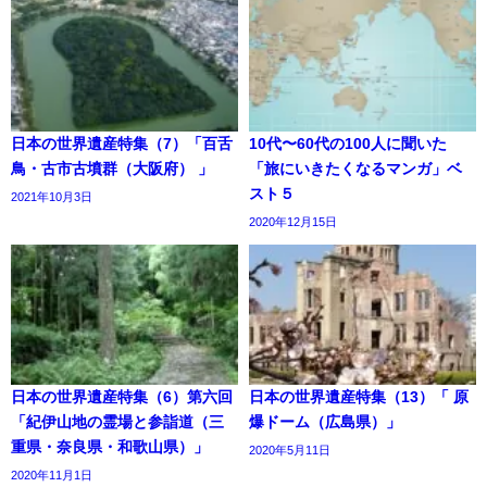
日本の世界遺産特集（7）「百舌
10代〜60代の100人に聞いた
鳥・古市古墳群（大阪府） 」
「旅にいきたくなるマンガ」ベ
スト５
2021年10月3日
2020年12月15日
日本の世界遺産特集（6）第六回
日本の世界遺産特集（13）「 原
「紀伊山地の霊場と参詣道（三
爆ドーム（広島県）」
重県・奈良県・和歌山県）」
2020年5月11日
2020年11月1日