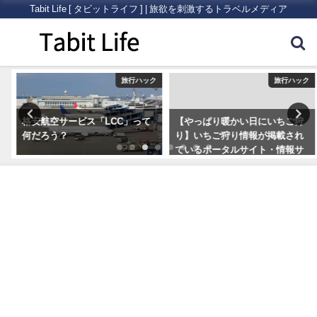
Tabit Life [ タビットライフ ] | 旅欲を刺激するトラベルメディア
ク
旅行ハック
旅行ハック
格安航空サービス「LCC」って
【やっぱり暖かい日にいちご狩
何だろう？
り】いちご狩り情報が掲載され
ているポータルサイト・情報サ
イトまとめ5つ