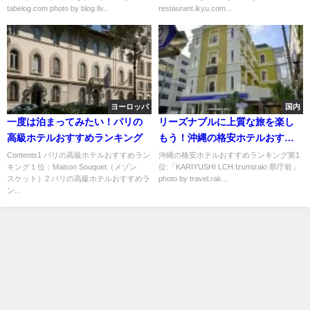
tabelog.com photo by blog.liv...
restaurant.ikyu.com...
ヨーロッパ
国内
一度は泊まってみたい！パリの
リーズナブルに上質な旅を楽し
高級ホテルおすすめランキング
もう！沖縄の格安ホテルおすす
めランキング
Contents1 パリの高級ホテルおすすめラン
沖縄の格安ホテルおすすめランキング第1
キング１位：Maison Souquet（メゾン
位:「KARIYUSHI LCH.Izumizaki 県庁前」
スケット）2 パリの高級ホテルおすすめラ
photo by travel.rak...
ン...