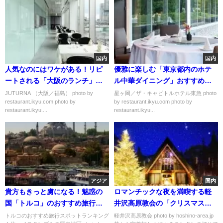
国内
国内
人気なのにはワケがある！リピ
優雅に楽しむ「東京都内のホテ
ートされる「大阪のランチ」お
ル中華ダイニング」おすすめ５
すすめ５選
選
JUTURNA （大阪／福島） photo by
星ヶ岡／ザ・キャピトルホテル東急 photo
restaurant.ikyu.com photo by
by restaurant.ikyu.com photo by
restaurant.ikyu....
restaurant.ikyu...
アジア
国内
貴方もきっと虜になる！魅惑の
ロマンチックな夜を満喫する軽
国「トルコ」のおすすめ旅行ス
井沢高原教会の「クリスマスキ
ポットランキング
ャンドルナイト」
トルコのおすすめ旅行スポットランキング
軽井沢高原教会 photo by hoshino-area.jp