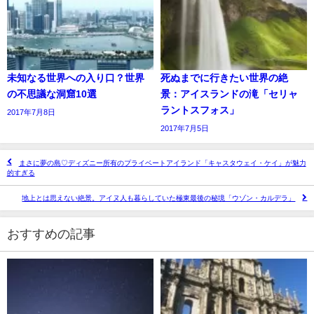
未知なる世界への入り口？世界
死ぬまでに行きたい世界の絶
の不思議な洞窟10選
景：アイスランドの滝「セリャ
ラントスフォス」
2017年7月8日
2017年7月5日
まさに夢の島♡ディズニー所有のプライベートアイランド「キャスタウェイ・ケイ」が魅力
的すぎる
地上とは思えない絶景。アイヌ人も暮らしていた極東最後の秘境「ウゾン・カルデラ」
おすすめの記事