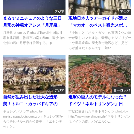
アジア
アジア
まるでミニチュアのような三日
現地日本人ツアーガイドが選ぶ
月形の神秘オアシス「月牙泉」
「マカオ」のベスト観光スポッ
ト3選
月牙泉 photo by Richard Towell 中国は甘
「中国」と「ポルトガル」の東西文化の融
粛省北西部、敦煌市の南約5km、鳴沙山の
合が楽しいマカオは、豪華なカジノリゾー
北側の麓に月牙泉は位置する。 p...
トや世界遺産の歴史市街地区など、見どこ
ろが盛りだくさんです。短い...
アジア
ヨーロッパ
自然が生み出した壮大な造形
進撃の巨人のモデルになった？
美！トルコ・カッパドキアの絶
ドイツ「ネルトリンゲン」日帰
景ポイント６選
りプラン
ギョレメパノラマ photo by
市壁に囲まれたネルトリンゲン photo by
metiscappadociatours.com ギョレメ村か
http://www.noerdlingen.de/ ネルトリンゲン
らウチヒサルへ向かう途中、「エセンテ
はドイツの南、バイエルン...
ぺ」と...