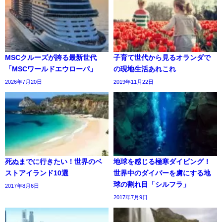
MSCクルーズが誇る最新世代
子育て世代から見るオランダで
「MSCワールドエウローパ」
の現地生活あれこれ
2026年7月20日
2019年11月22日
死ぬまでに行きたい！世界のベ
地球を感じる極寒ダイビング！
ストアイランド10選
世界中のダイバーを虜にする地
球の割れ目「シルフラ」
2017年8月6日
2017年7月9日