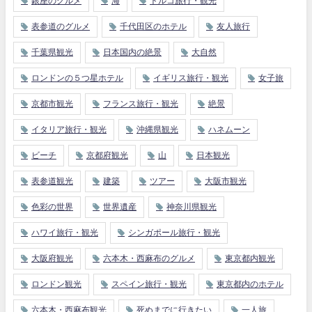
銀座のグルメ
海
トルコ旅行・観光
表参道のグルメ
千代田区のホテル
友人旅行
千葉県観光
日本国内の絶景
大自然
ロンドンの５つ星ホテル
イギリス旅行・観光
女子旅
京都市観光
フランス旅行・観光
絶景
イタリア旅行・観光
沖縄県観光
ハネムーン
ビーチ
京都府観光
山
日本観光
表参道観光
建築
ツアー
大阪市観光
色彩の世界
世界遺産
神奈川県観光
ハワイ旅行・観光
シンガポール旅行・観光
大阪府観光
六本木・西麻布のグルメ
東京都内観光
ロンドン観光
スペイン旅行・観光
東京都内のホテル
六本木・西麻布観光
死ぬまでに行きたい
一人旅