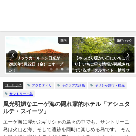
ク
国内
旅行ハック
ザ・リッツカールトン日光が
【やっぱり暖かい日にいちご狩
2020年5月22日（金）にオープ
り】いちご狩り情報が掲載され
ン！
ているポータルサイト・情報サ
イトまとめ5つ
ヨーロッパ
アクロティリ
キクラデス諸島
ギリシャ旅行・観光
サントリーニ島
風光明媚なエーゲ海の隠れ家的ホテル「アシュタ
ルテ・スイーツ」
エーゲ海に浮かぶギリシャの島々の中でも、サントリーニ
島は火山と海、そして遺跡を同時に楽しめる島です。 そん