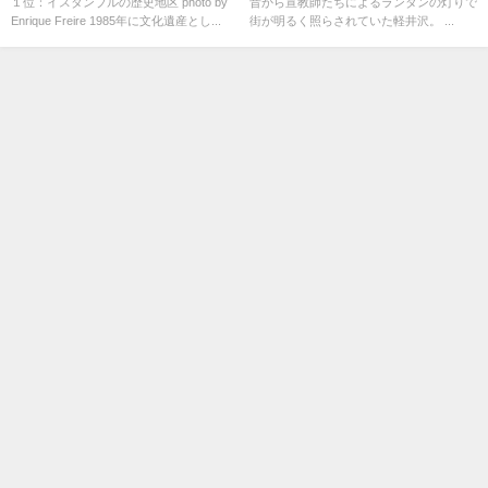
１位：イスタンブルの歴史地区 photo by
昔から宣教師たちによるランタンの灯りで
Enrique Freire 1985年に文化遺産とし...
街が明るく照らされていた軽井沢。 ...