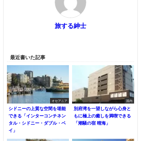
旅する紳士
最近書いた記事
オセアニア
国内
シドニーの上質な空間を堪能
別府湾を一望しながら心身と
できる「インターコンチネン
もに極上の癒しを満喫できる
タル・シドニー・ダブル・ベ
「潮騒の宿 晴海」
イ」