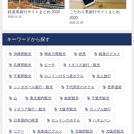
鉄道系旅行サイトまとめ 2020
こだわり系旅行サイトまとめ
2020.01.31
2020
2020.01.28
キーワードから探す
沖縄県観光
神奈川県観光
絶景
銀座のグルメ
兵庫県観光
ビーチ
イギリス旅行・観光
千葉県観光
ロンドンの５つ星ホテル
友人旅行
シンガポール旅行・観光
千代田区のホテル
世界遺産
山
東京都内観光
銀座観光
千葉市観光
イタリア旅行・観光
大阪市観光
カップル旅行
日本国内の絶景
ロンドンのホテル
ハネムーン
ツアー
表参道のグルメ
京都府観光
大阪府観光