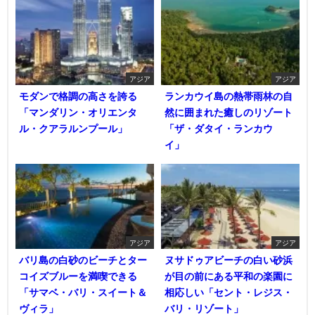
アジア
アジア
モダンで格調の高さを誇る
ランカウイ島の熱帯雨林の自
「マンダリン・オリエンタ
然に囲まれた癒しのリゾート
ル・クアラルンプール」
「ザ・ダタイ・ランカウ
イ」
アジア
アジア
バリ島の白砂のビーチとター
ヌサドゥアビーチの白い砂浜
コイズブルーを満喫できる
が目の前にある平和の楽園に
「サマベ・バリ・スイート＆
相応しい「セント・レジス・
ヴィラ」
バリ・リゾート」