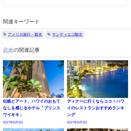
関連キーワード
アメリカ旅行・観光
サンディエゴ観光
北米
の関連記事
伝統とアート、ハワイのおもて
ディナーに行くならココ！ハワ
なしを感じるホテル「プリンス
イのレストランおすすめランキ
ワイキキ」
ング
2017年8月4日
2017年8月3日