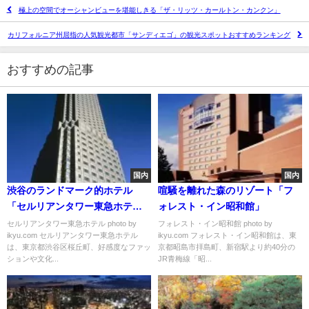
極上の空間でオーシャンビューを堪能しきる「ザ・リッツ・カールトン・カンクン」
カリフォルニア州屈指の人気観光都市「サンディエゴ」の観光スポットおすすめランキング
おすすめの記事
国内
国内
渋谷のランドマーク的ホテル
喧騒を離れた森のリゾート「フ
「セルリアンタワー東急ホテ
ォレスト・イン昭和館」
ル」のレストランおすすめ３選
セルリアンタワー東急ホテル photo by
フォレスト・イン昭和館 photo by
ikyu.com セルリアンタワー東急ホテル
ikyu.com フォレスト・イン昭和館は、東
は、東京都渋谷区桜丘町、好感度なファッ
京都昭島市拝島町、新宿駅より約40分の
ションや文化...
JR青梅線「昭...