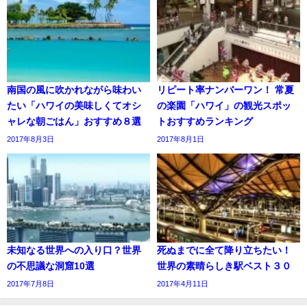
南国の風に吹かれながら味わい
リピート率ナンバーワン！ 常夏
たい「ハワイの美味しくてオシ
の楽園「ハワイ」の観光スポッ
ャレな朝ごはん」おすすめ８選
トおすすめランキング
2017年8月3日
2017年8月1日
未知なる世界への入り口？世界
死ぬまでに全て降り立ちたい！
の不思議な洞窟10選
世界の素晴らしき駅ベスト３０
2017年7月8日
2017年4月11日