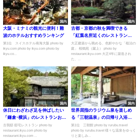
国内
国内
大阪・ミナミの観光に便利！難
古都・京都の秋を満喫できる
波のホテルおすすめランキング
「紅葉名所近くのレストラン」
おすすめ７選
第1位 スイスホテル南海大阪 photo by
大正建築から眺める、色鮮やかな「植治の
ikyu.com photo by ikyu.com photo by
庭」 桜鶴苑（蹴上） photo by
ikyu.co...
restaurant.ikyu.com 大正4年に築造され
た、...
国内
国内
休日にわざわざ足を伸ばしたい
世界屈指のラジウム泉を楽しめ
「鎌倉･横浜」のレストランおす
る「三朝温泉」の日帰り入浴お
すめ５選
すすめランキング
古我邸 邸宅レストラン photo by
第1位 三朝館 photo by rurubu.travel
restaurant.ikyu.com photo by
photo by rurubu.travel 様々な温泉をゆっく
restaurant.ikyu.com ...
りと楽しみ...