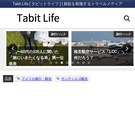
Tabit Life [ タビットライフ ] | 旅欲を刺激するトラベルメディア
ク
旅行ハック
旅行ハック
10代〜60代の100人に聞いた
格安航空サービス「LCC」って
「旅にいきたくなる本」第一位
何だろう？
発表
北米
アメリカ旅行・観光
サンディエゴ観光