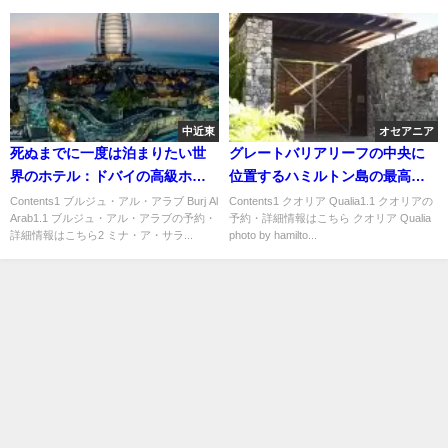
中近東
オセアニア
死ぬまでに一度は泊まりたい世
グレートバリアリーフの中央に
界のホテル：ドバイの高級ホテ
位置するハミルトン島の最高級
ル５選
リゾートホテル「クオリア」
Contents1 ブルジュ・アル・アラブ Burj Al
Contents1 クオリア Qualia1.1 クオリアの
Arab1.1 ブルジュ・アル・アラブの予約・
予約・詳細情報はこちら クオリア Qualia
詳細情報はこちら2 ミナ・ア・サラ...
photo by hamilto...