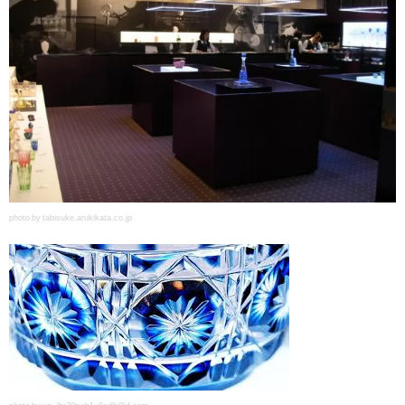
photo by tabisuke.arukikata.co.jp