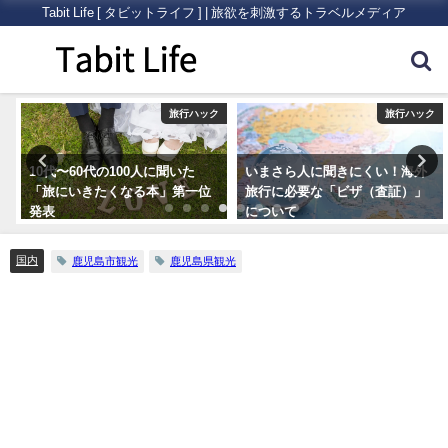
Tabit Life [ タビットライフ ] | 旅欲を刺激するトラベルメディア
内
旅行ハック
旅行ハック
10代〜60代の100人に聞いた
いまさら人に聞きにくい！海外
「旅にいきたくなる本」第一位
旅行に必要な「ビザ（査証）」
発表
について
国内
鹿児島市観光
鹿児島県観光