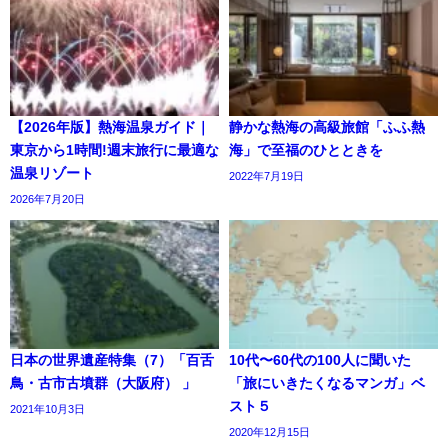
【2026年版】熱海温泉ガイド｜
静かな熱海の高級旅館「ふふ熱
東京から1時間!週末旅行に最適な
海」で至福のひとときを
温泉リゾート
2022年7月19日
2026年7月20日
日本の世界遺産特集（7）「百舌
10代〜60代の100人に聞いた
鳥・古市古墳群（大阪府） 」
「旅にいきたくなるマンガ」ベ
スト５
2021年10月3日
2020年12月15日