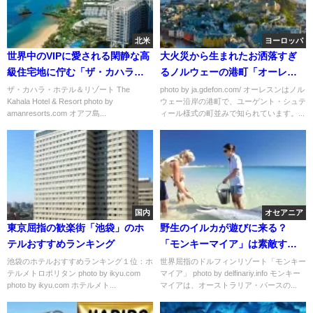
北米
ヨーロッパ
世界中のVIPに愛される閑静な高
大火災から生まれたお洒落すぎ
級住宅地に佇む「ザ・カハラ・
るノルウェーの港町「オーレス
ホテル＆リゾート」
ン」
ザ・カハラ・ホテル＆リゾート The
photo by ja.gdefon.com/ オーレスンはノル
Kahala Hotel & Resort photo by
ウェー沿岸の港町で、ユーゲント・シュテ
amanresorts.com オアフ島...
ィール様式の町並みで知られています。...
国内
オセアニア
東京屈指の歓楽街「池袋」のホ
野生のイルカが遊びに来る？
テルおすすめランキング
「モンキーマイア」は素敵すぎ
る世界屈指のドルフィンリゾー
池袋のホテルおすすめランキング１位：ホ
世界屈指のドルフィンリゾート「モンキー
テルメトロポリタン photo by ikyu.com
マイア」 photo by delfinariy.info モンキー
ト
photo by ikyu.com ホテルメト...
マイアは、オーストラリア・パースの...