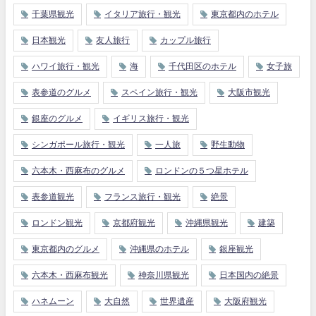
千葉県観光
イタリア旅行・観光
東京都内のホテル
日本観光
友人旅行
カップル旅行
ハワイ旅行・観光
海
千代田区のホテル
女子旅
表参道のグルメ
スペイン旅行・観光
大阪市観光
銀座のグルメ
イギリス旅行・観光
シンガポール旅行・観光
一人旅
野生動物
六本木・西麻布のグルメ
ロンドンの５つ星ホテル
表参道観光
フランス旅行・観光
絶景
ロンドン観光
京都府観光
沖縄県観光
建築
東京都内のグルメ
沖縄県のホテル
銀座観光
六本木・西麻布観光
神奈川県観光
日本国内の絶景
ハネムーン
大自然
世界遺産
大阪府観光