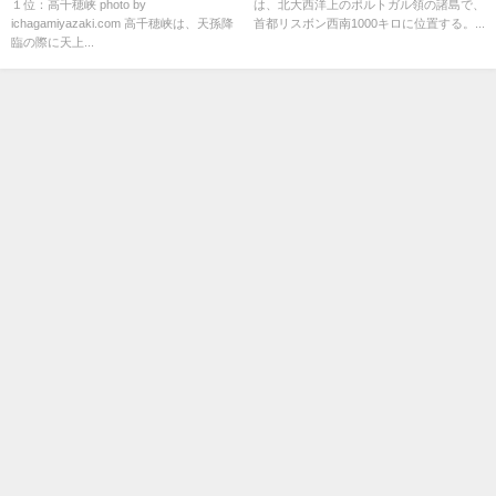
１位：高千穂峡 photo by
は、北大西洋上のポルトガル領の諸島で、
ichagamiyazaki.com 高千穂峡は、天孫降
首都リスボン西南1000キロに位置する。...
臨の際に天上...