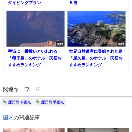
ダイビングプラン
５選
国内
国内
宇宙に一番近いといわれる
世界自然遺産に登録された島
「種子島」のホテル・民宿お
「屋久島」のホテル・民宿お
すすめランキング
すすめランキング
関連キーワード
鹿児島市観光
鹿児島県観光
国内
の関連記事