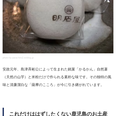
photo by parachiro2.exblog.jp
安政元年、島津斉彬公によって生まれた銘菓「かるかん」自然薯
（天然の山芋）と米粉だけで作られる素朴な味です。その独特の風
味と清廉潔白な「薩摩のこころ」が今に引き継がれています。
これだけははずしたくない鹿児島のお土産