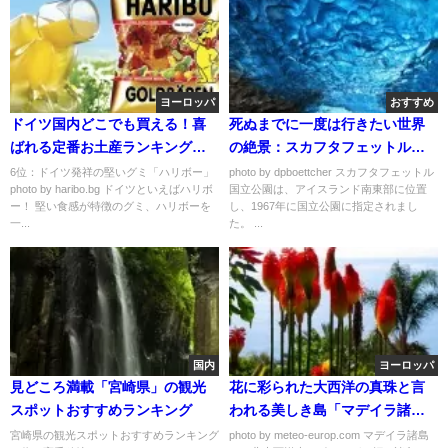
ヨーロッパ
おすすめ
ドイツ国内どこでも買える！喜
死ぬまでに一度は行きたい世界
ばれる定番お土産ランキング
の絶景：スカフタフェットル国
BEST6
立公園の洞窟
6位：ドイツ発祥の堅いグミ「ハリボー」
photo by dpboettcher スカフタフェットル
photo by haribo.bg ドイツといえばハリボ
国立公園は、アイスランド南東部に位置
ー！ 堅い食感が特徴のグミ、ハリボーを
し、1967年に国立公園に指定されまし
一...
た。 ...
国内
ヨーロッパ
見どころ満載「宮崎県」の観光
花に彩られた大西洋の真珠と言
スポットおすすめランキング
われる美しき島「マデイラ諸
島」
宮崎県の観光スポットおすすめランキング
photo by meteo-europ.com マデイラ諸島