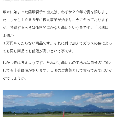
photo by xn--lbr39turh1u8adlh9kf.com
幕末に始まった薩摩切子の歴史は、わずか２０年で姿を消しまし
た。しかし１９８５年に復元事業が始まり、今に至っております
が、特質するべきは価格的にかなり高いという事です。「お猪口」
１個が
１万円をくだらない商品です。それに付け加えてガラスの色によっ
ても同じ商品でも値段が高いという事です。
しかし物は考えようです。それだけ高いものであれば自分の宝物と
しても十分価値があります。日頃のご褒美として買ってみてはいか
がでしょうか。