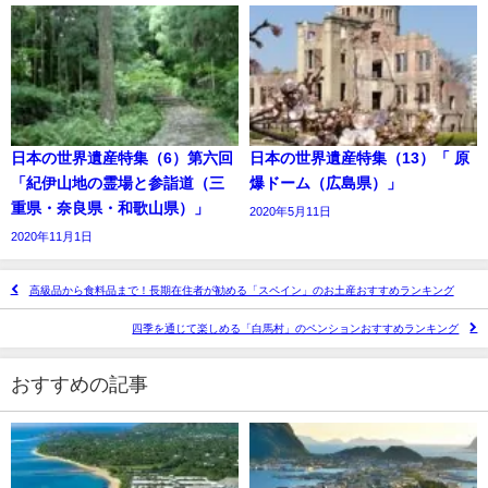
日本の世界遺産特集（6）第六回
日本の世界遺産特集（13）「 原
「紀伊山地の霊場と参詣道（三
爆ドーム（広島県）」
重県・奈良県・和歌山県）」
2020年5月11日
2020年11月1日
高級品から食料品まで！長期在住者が勧める「スペイン」のお土産おすすめランキング
四季を通じて楽しめる「白馬村」のペンションおすすめランキング
おすすめの記事