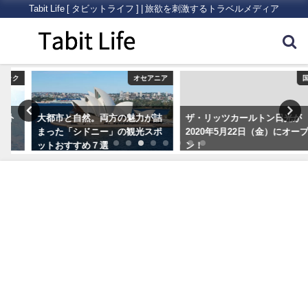
Tabit Life [ タビットライフ ] | 旅欲を刺激するトラベルメディア
ク
オセアニア
国内
大都市と自然。両方の魅力が詰
ザ・リッツカールトン日光が
まった「シドニー」の観光スポ
2020年5月22日（金）にオープ
ットおすすめ７選
ン！