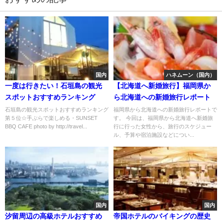
国内
ハネムーン（国内）
一度は行きたい！石垣島の観光
【北海道へ新婚旅行】福岡県か
スポットおすすめランキング
ら北海道への新婚旅行レポート
石垣島の観光スポットおすすめランキング
福岡県から北海道への新婚旅行レポートで
第５位☆手ぶらで楽しめる・SUNSET
す。 今回は、福岡県から北海道へ新婚旅
BBQ CAFE photo by http://travel...
行に行った女性から、旅行のスケジュー
ル、予算や宿泊施設などについ...
国内
国内
汐留周辺の高級ホテルおすすめ
帝国ホテルのバイキングの歴史