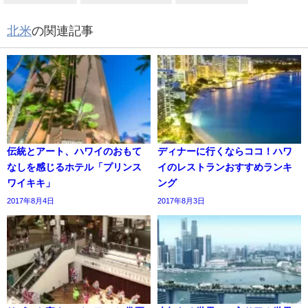
北米
の関連記事
伝統とアート、ハワイのおもて
ディナーに行くならココ！ハワ
なしを感じるホテル「プリンス
イのレストランおすすめランキ
ワイキキ」
ング
2017年8月4日
2017年8月3日