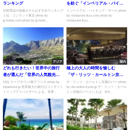
ランキング
を紡ぐ「インペリアル・バイキ
ング・サール」
汐留周辺の高級ホテルおすすめランキング
インペリアル・バイキング・サール photo
１位：コンラッド東京 photo by
by restaurant.ikyu.com photo by
jp.hotels.com photo by jp.hotel...
restaurant.ikyu...
アジア
国内
どれも行きたい！世界中の旅行
極上の大人の時間を愉しむ
者が選んだ「世界の人気観光地
「ザ・リッツ・カールトン京都
トップ１０」
のバー」
10位 ケープタウン/南アフリカ photo by
ザ・リッツ・カールトン京都のバー photo
tripadvisor.jp 世界最大の旅行口コミサイト
by ritzcarlton-kyoto.jp ザ・リッツ・カール
トリップアドバイザーによる、世界...
トン京都のバーといえば、約4...