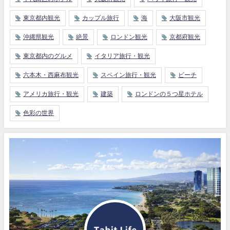
東京都内観光
カップル旅行
海
大阪市観光
沖縄県観光
絶景
ロンドン観光
京都府観光
東京都内のグルメ
イタリア旅行・観光
六本木・西麻布観光
スペイン旅行・観光
ビーチ
アメリカ旅行・観光
建築
ロンドンの５つ星ホテル
色彩の世界