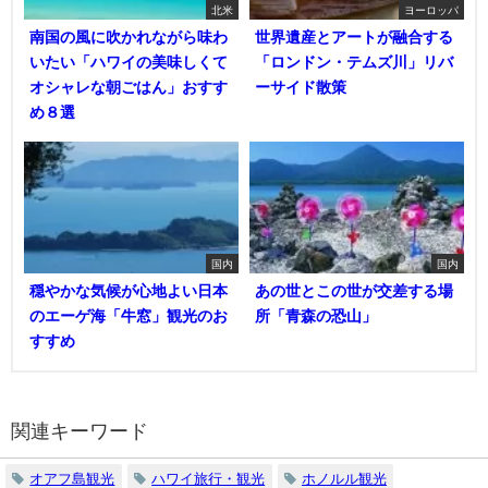
北米
ヨーロッパ
南国の風に吹かれながら味わ
世界遺産とアートが融合する
いたい「ハワイの美味しくて
「ロンドン・テムズ川」リバ
オシャレな朝ごはん」おすす
ーサイド散策
め８選
国内
国内
穏やかな気候が心地よい日本
あの世とこの世が交差する場
のエーゲ海「牛窓」観光のお
所「青森の恐山」
すすめ
関連キーワード
オアフ島観光
ハワイ旅行・観光
ホノルル観光