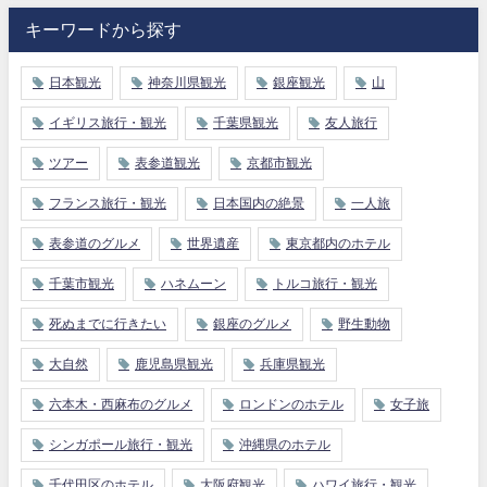
キーワードから探す
日本観光
神奈川県観光
銀座観光
山
イギリス旅行・観光
千葉県観光
友人旅行
ツアー
表参道観光
京都市観光
フランス旅行・観光
日本国内の絶景
一人旅
表参道のグルメ
世界遺産
東京都内のホテル
千葉市観光
ハネムーン
トルコ旅行・観光
死ぬまでに行きたい
銀座のグルメ
野生動物
大自然
鹿児島県観光
兵庫県観光
六本木・西麻布のグルメ
ロンドンのホテル
女子旅
シンガポール旅行・観光
沖縄県のホテル
千代田区のホテル
大阪府観光
ハワイ旅行・観光