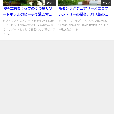
アジア
アジア
お得に満喫！セブの５つ星リゾ
モダンラグジュアリーとエコフ
ートホテルのビーチで過ごす優
レンドリーの融合。バリ島の
雅な休日
「アリラ・ヴィラズ・ウルワ
セブってどんなところ？ photo by jinkuro
アリラ・ヴィラズ・ウルワツ Alila Villas
フィリピンは7107の島から成る群島国家
Uluwatu photo by Travis Britton ヒンドゥ
ツ」
で、リゾート地として有名なセブ島は、フ
ー教文化がエキ...
ィリ...