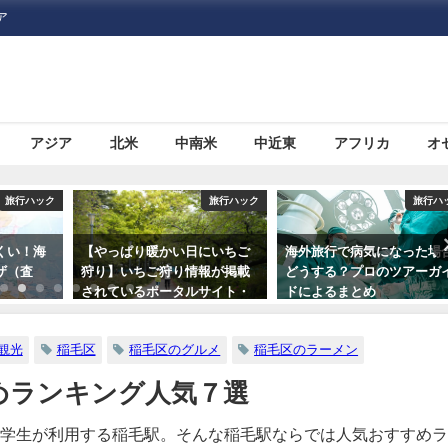
ア
アジア
北米
中南米
中近東
アフリカ
オ
旅行ハック
旅行ハック
旅行ハ
にいちご
海外旅行で病気になった場合
10代〜60代の100人に聞い
報が掲載
どうする？プロのツアーガイ
「旅にいきたくなる本」第
サイト・
ドによるまとめ
位発表
つ
観光
稲毛区
稲毛区のグルメ
稲毛区のラーメン
めランキング人気７選
学生が利用する稲毛駅。そんな稲毛駅ならでは人気おすすめラ