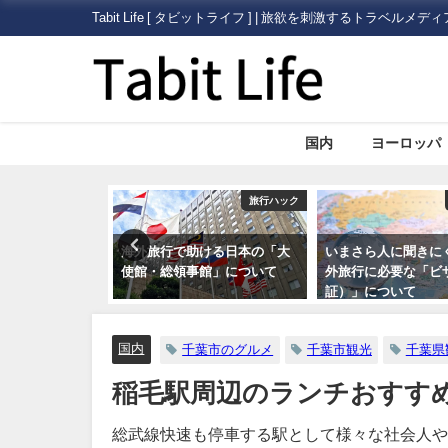
Tabit Life [ タビットライフ ] | 旅欲を刺激するトラベルメディ
国内
ヨーロッパ
旅行ハック
旅行ハック
ける日本の「大
いまさら人に聞きにくい！海
【やっぱり暖かい日
館」について
外旅行に必要な「ビザ（査
狩り】いちご狩り情
証）」について
されているポータル
情報サイトまとめ5
国内
千葉市のグルメ
千葉市観光
千葉県
稲毛駅周辺のランチおすす
総武線快速も停車する駅として様々な社会人や