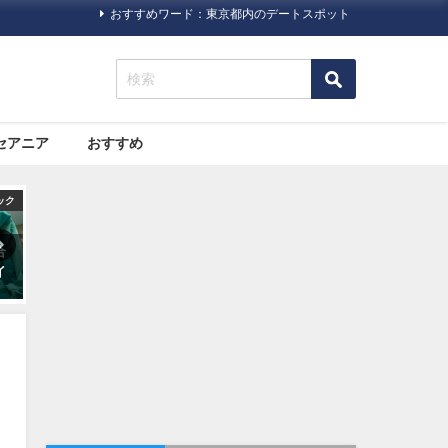
おすすめワード：東京都内のデートスポット
セアニア
おすすめ
ック
旅行ハック
旅行ハック
た
海外旅行に必須！日本の「パ
格安航空サービス「LCC」っ
一
スポート（旅券）」について
て何だろう？