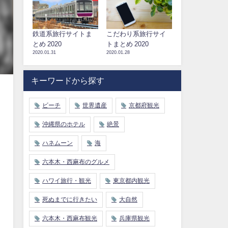
鉄道系旅行サイトま
こだわり系旅行サイ
とめ 2020
トまとめ 2020
2020.01.31
2020.01.28
キーワードから探す
ビーチ
世界遺産
京都府観光
沖縄県のホテル
絶景
ハネムーン
海
六本木・西麻布のグルメ
ハワイ旅行・観光
東京都内観光
死ぬまでに行きたい
大自然
六本木・西麻布観光
兵庫県観光