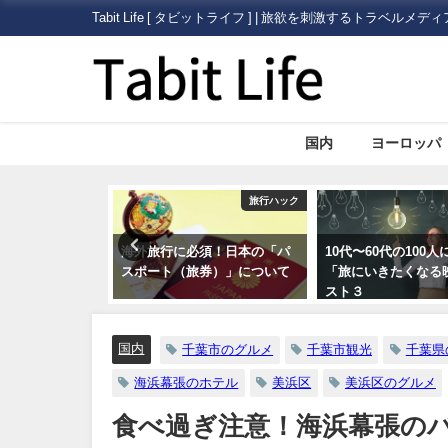
Tabit Life [ タビットライフ ] | 旅欲を刺激するトラベルメディ
国内
ヨーロッパ
旅行ハック
旅行ハック
海外旅行に必須！日本の「パ
10代〜60代の100人に聞いた
いまさ
スポート（旅券）」について
「旅にいきたくなる映画」ベ
外旅行
スト３
証）」
国内
千葉市のグルメ
千葉市観光
千葉県
海浜幕張のホテル
美浜区
美浜区のグルメ
食べ過ぎ注意！海浜幕張の