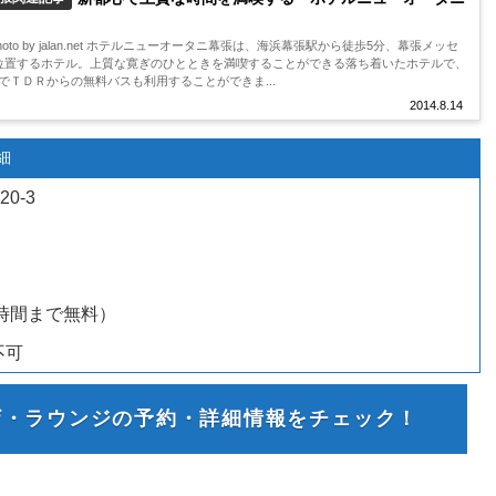
to by jalan.net ホテルニューオータニ幕張は、海浜幕張駅から徒歩5分、幕張メッセ
位置するホテル。上質な寛ぎのひとときを満喫することができる落ち着いたホテルで、
でＴＤＲからの無料バスも利用することができま...
2014.8.14
細
20-3
時間まで無料
）
不可
ザ・ラウンジの予約・詳細情報をチェック！