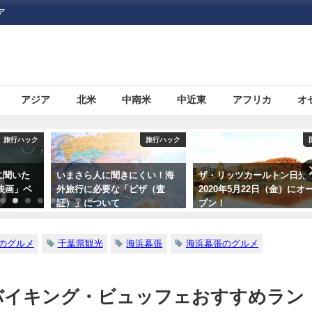
ア
アジア
北米
中南米
中近東
アフリカ
オ
旅行ハック
国内
ら人に聞きにくい！海
ザ・リッツカールトン日光が
海外旅行で助
に必要な「ビザ（査
2020年5月22日（金）にオー
使館・総領事
について
プン！
のグルメ
千葉県観光
海浜幕張
海浜幕張のグルメ
バイキング・ビュッフェおすすめラン