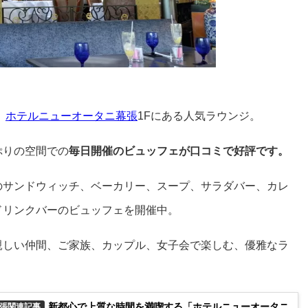
、
ホテルニューオータニ幕張
1Fにある人気ラウンジ。
ぷりの空間での
毎日開催のビュッフェが口コミで好評です。
のサンドウィッチ、ベーカリー、スープ、サラダバー、カレ
ドリンクバーのビュッフェ
を開催中。
親しい仲間、ご家族、カップル、女子会で楽しむ、優雅なラ
。
新都心で上質な時間を満喫する「ホテルニューオータニ
張関連記事