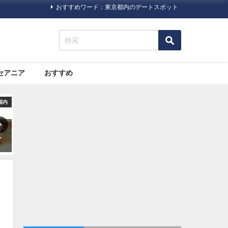
おすすめワード：東京都内のデートスポット
セアニア
おすすめ
旅行ハック
オセアニア
ける日本の「大
大都市と自然。両方の魅力が
格安航空サービス「L
館」について
詰まった「シドニー」の観光
て何だろう？
スポットおすすめ７選