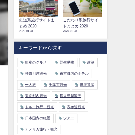
鉄道系旅行サイトま
こだわり系旅行サイ
とめ 2020
トまとめ 2020
2020.01.31
2020.01.28
キーワードから探す
銀座のグルメ
野生動物
建築
神奈川県観光
東京都内のホテル
一人旅
千葉市観光
世界遺産
東京都内観光
鹿児島県観光
トルコ旅行・観光
表参道観光
日本国内の絶景
ツアー
アメリカ旅行・観光