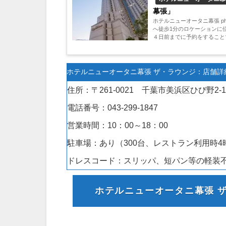
幕張」
ホテルニューオータニ幕張 pho
へ徒歩1分のロケーションに
４日前までに予約をすること
ホテルニューオータニ幕張 ザ・ラウンジ：店舗詳
住所：
〒261-0021 千葉市美浜区ひび野2-1
電話番号：043-299-1847
営業時間：
10：00～18：00
駐車場：あり（300台、レストラン利用時
4
ドレスコード：スリッパ、短パン等の軽装
ホテルニューオータニ幕張 