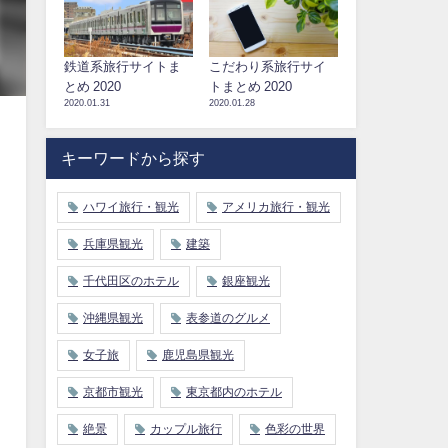
鉄道系旅行サイトま
こだわり系旅行サイ
とめ 2020
トまとめ 2020
2020.01.31
2020.01.28
キーワードから探す
ハワイ旅行・観光
アメリカ旅行・観光
兵庫県観光
建築
千代田区のホテル
銀座観光
沖縄県観光
表参道のグルメ
女子旅
鹿児島県観光
京都市観光
東京都内のホテル
絶景
カップル旅行
色彩の世界