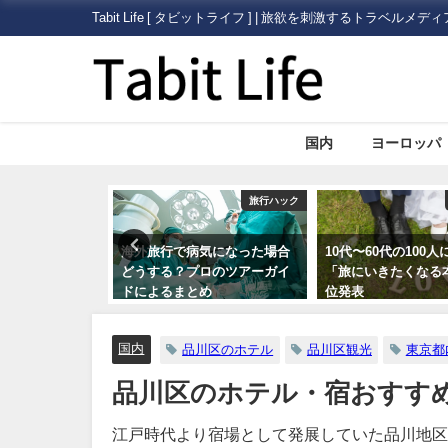
Tabit Life [ タビットライフ ] | 旅欲を刺激するトラベルメディ
国内
ヨーロッパ
旅行ハック
旅行ハック
気になった場合
10代〜60代の100人に聞いた
海外旅行で助ける日
ロのツアーガイ
「旅にいきたくなる本」第一
使館・総領事館」に
め
位発表
国内
品川区のホテル
品川区観光
東京都
品川区のホテル・宿おすす
江戸時代より宿場として発展していた品川地区