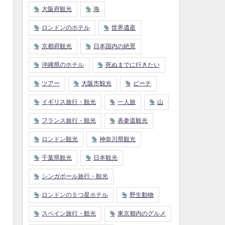
大阪府観光
海
ロンドンのホテル
世界遺産
京都府観光
日本国内の絶景
沖縄県のホテル
死ぬまでに行きたい
ツアー
大阪市観光
ビーチ
イギリス旅行・観光
一人旅
山
フランス旅行・観光
表参道観光
ロンドン観光
神奈川県観光
千葉県観光
日本観光
シンガポール旅行・観光
ロンドンの５つ星ホテル
野生動物
スペイン旅行・観光
東京都内のグルメ