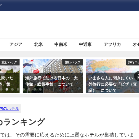
ア
アジア
北米
中南米
中近東
アフリカ
オ
旅行ハック
旅行ハック
旅行ハ
本の「大
いまさら人に聞きにくい！海
海外旅行に必須！日本の「
ついて
外旅行に必要な「ビザ（査
スポート（旅券）」につい
証）」について
内のホテル
めランキング
では、その需要に応えるために上質なホテルが集積していま