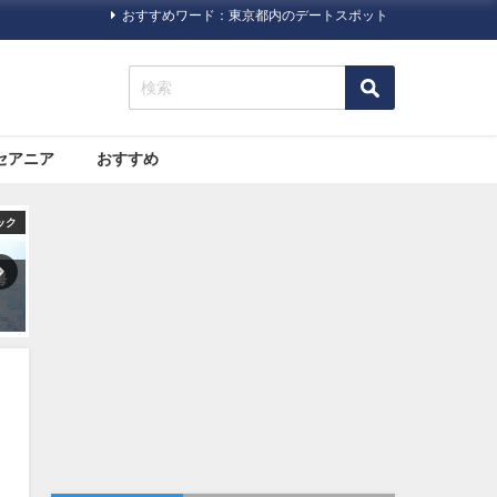
おすすめワード：東京都内のデートスポット
セアニア
おすすめ
ック
旅行ハック
旅行ハック
パ
格安航空サービス「LCC」っ
【やっぱり暖かい日にいちご
て
て何だろう？
狩り】いちご狩り情報が掲載
されているポータルサイト・
情報サイトまとめ5つ