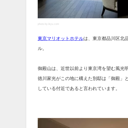
photo by ikyu.com
東京マリオットホテル
は、東京都品川区北
ル。
御殿山は、近世以前より東京湾を望む風光明
徳川家光がこの地に構えた別邸は「御殿」
している付近であると言われています。