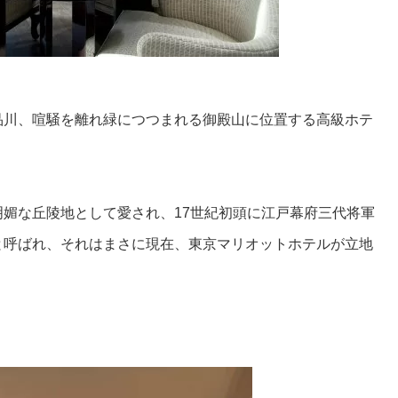
品川、喧騒を離れ緑につつまれる御殿山に位置する高級ホテ
媚な丘陵地として愛され、17世紀初頭に江戸幕府三代将軍
と呼ばれ、それはまさに現在、東京マリオットホテルが立地