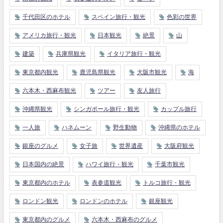
千代田区のホテル
スペイン旅行・観光
色彩の世界
アメリカ旅行・観光
日本観光
絶景
山
建築
兵庫県観光
イタリア旅行・観光
東京都内観光
鹿児島県観光
大阪市観光
海
六本木・西麻布観光
ツアー
友人旅行
沖縄県観光
シンガポール旅行・観光
カップル旅行
一人旅
ハネムーン
野生動物
沖縄県のホテル
銀座のグルメ
女子旅
世界遺産
大阪府観光
日本国内の絶景
ハワイ旅行・観光
千葉市観光
東京都内のホテル
表参道観光
トルコ旅行・観光
ロンドン観光
ロンドンのホテル
銀座観光
東京都内のグルメ
六本木・西麻布のグルメ