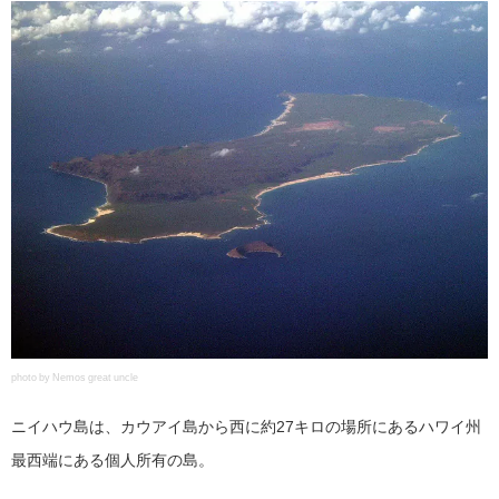
photo by Nemos great uncle
ニイハウ島は、カウアイ島から西に約27キロの場所にあるハワイ州
最西端にある個人所有の島。