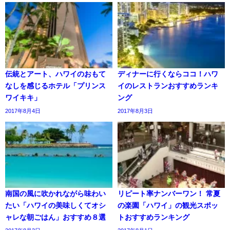
伝統とアート、ハワイのおもて
ディナーに行くならココ！ハワ
なしを感じるホテル「プリンス
イのレストランおすすめランキ
ワイキキ」
ング
2017年8月4日
2017年8月3日
南国の風に吹かれながら味わい
リピート率ナンバーワン！ 常夏
たい「ハワイの美味しくてオシ
の楽園「ハワイ」の観光スポッ
ャレな朝ごはん」おすすめ８選
トおすすめランキング