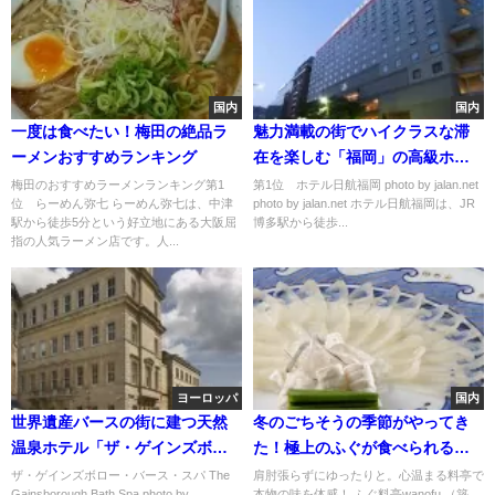
国内
国内
一度は食べたい！梅田の絶品ラ
魅力満載の街でハイクラスな滞
ーメンおすすめランキング
在を楽しむ「福岡」の高級ホテ
ルおすすめランキング
梅田のおすすめラーメンランキング第1
第1位 ホテル日航福岡 photo by jalan.net
位 らーめん弥七 らーめん弥七は、中津
photo by jalan.net ホテル日航福岡は、JR
駅から徒歩5分という好立地にある大阪屈
博多駅から徒歩...
指の人気ラーメン店です。人...
ヨーロッパ
国内
世界遺産バースの街に建つ天然
冬のごちそうの季節がやってき
温泉ホテル「ザ・ゲインズボロ
た！極上のふぐが食べられる東
ー・バース・スパ」
京の名店６選
ザ・ゲインズボロー・バース・スパ The
肩肘張らずにゆったりと。心温まる料亭で
Gainsborough Bath Spa photo by
本物の味を体感！ ふぐ料亭wanofu.（築