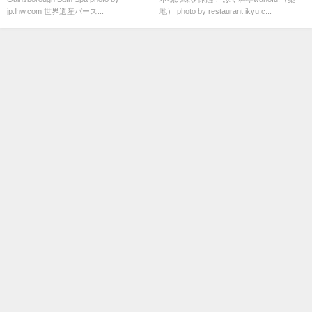
jp.lhw.com 世界遺産バース...
地） photo by restaurant.ikyu.c...