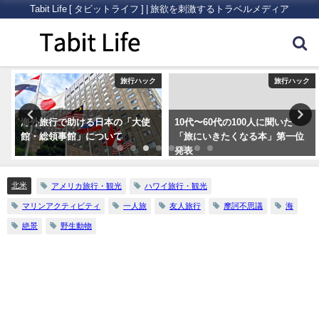
Tabit Life [ タビットライフ ] | 旅欲を刺激するトラベルメディア
ク
旅行ハック
旅行ハック
海外旅行で助ける日本の「大使
10代〜60代の100人に聞いた
館・総領事館」について
「旅にいきたくなる本」第一位
発表
北米
アメリカ旅行・観光
ハワイ旅行・観光
マリンアクティビティ
一人旅
友人旅行
摩訶不思議
海
絶景
野生動物