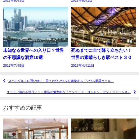
2017年8月3日
2017年8月1日
未知なる世界への入り口？世界
死ぬまでに全て降り立ちたい！
の不思議な洞窟10選
世界の素晴らしき駅ベスト３０
2017年7月8日
2017年4月11日
スパにグルメに買い物に、思う存分ソウルを満喫する「ソウル新羅ホテル」
ユーモア溢れる現代アート作品が魅力的な「コンラッド・ロンドン・セントジェームス」
おすすめの記事