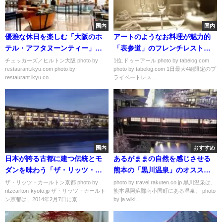
国内
国内
優雅な休日を楽しむ「大阪のホ
アートのようなお料理が魅力的
テル・アフタヌーンティー」お
「表参道」のフレンチレストラ
すすめランキング
ンおすすめランキング
チェッカーズ／ヒルトン大阪 photo by
1位.ドゥーアール photo by tabelog.com
restaurant.ikyu.com photo by
photo by tabelog.com 1日最大4組限定のプ
restaurant.ikyu.co...
ライベートレス...
国内
おすすめ
日本が誇る古都に建つ伝統とモ
あるがままの自然を感じさせる
ダンを味わう「ザ・リッツ・カ
熊本の「黒川温泉」のオススメ
ールトン京都」
宿3選
ザ・リッツ・カールトン京都 photo by
photo by travel.rakuten.co.jp 黒川温泉は、
ritzcarlton-kyoto.jp ザ・リッツ・カールト
熊本県阿蘇郡南小国町にある温泉。 photo
ン京都は、2014年2月7日に京...
by ja.wiki...