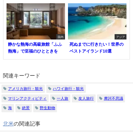
国内
アジア
静かな熱海の高級旅館「ふふ
死ぬまでに行きたい！世界の
熱海」で至福のひとときを
ベストアイランド10選
関連キーワード
アメリカ旅行・観光
ハワイ旅行・観光
マリンアクティビティ
一人旅
友人旅行
摩訶不思議
海
絶景
野生動物
北米
の関連記事