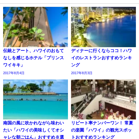
伝統とアート、ハワイのおもて
ディナーに行くならココ！ハワ
なしを感じるホテル「プリンス
イのレストランおすすめランキ
ワイキキ」
ング
2017年8月4日
2017年8月3日
南国の風に吹かれながら味わい
リピート率ナンバーワン！ 常夏
たい「ハワイの美味しくてオシ
の楽園「ハワイ」の観光スポッ
ャレな朝ごはん」おすすめ８選
トおすすめランキング