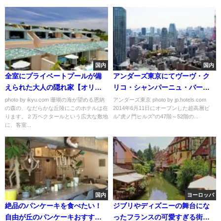
国内
国内
全室にプライベートプールが備
アンダーズ東京にてヴーヴ・ク
えられた大人の隠れ家【オリエ
リコ・シャンパーニュ・バーが
ンタルヒルズ沖縄】
期間限定オープン
photo by ikyu.com 珊瑚の海が望める恩納
アンダーズ東京 photo by jp.hotels.com
の森の、なだらかな丘陵にこのホテルは在
2014年6月11日にオープンした超高層ビ
ります。２万ヘクタールという広大な敷地
ル"虎ノ門ヒルズ"の47階～52階の...
に、客室...
国内
ヨーロッパ
絶品のパンケーキを食べたい！
ジブリやディズニーの舞台にな
自由が丘のパンケーキおすすめ
ったフランスの可愛すぎる街