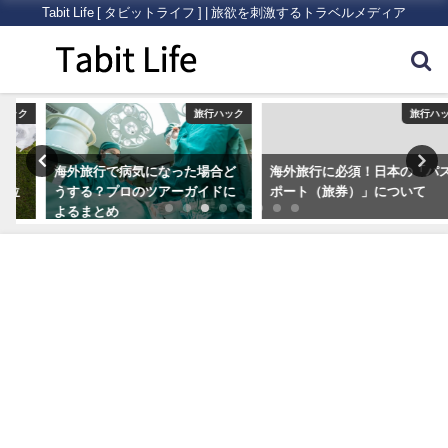
Tabit Life [ タビットライフ ] | 旅欲を刺激するトラベルメディア
ク
旅行ハック
旅行ハック
海外旅行で病気になった場合ど
海外旅行に必須！日本の「パス
うする？プロのツアーガイドに
ポート（旅券）」について
よるまとめ