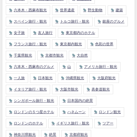
六本木・西麻布観光
世界遺産
野生動物
建築
スペイン旅行・観光
トルコ旅行・観光
銀座のグルメ
女子旅
友人旅行
東京都内のホテル
フランス旅行・観光
東京都内観光
色彩の世界
千葉県観光
京都市観光
大自然
六本木・西麻布のグルメ
山
アメリカ旅行・観光
一人旅
日本観光
沖縄県観光
大阪府観光
イタリア旅行・観光
大阪市観光
表参道観光
シンガポール旅行・観光
日本国内の絶景
ロンドンの５つ星ホテル
ハネムーン
ロンドン観光
ロンドンのホテル
イギリス旅行・観光
ツアー
神奈川県観光
絶景
京都府観光