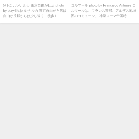
ランキング
「コルマール」
第1位：ルサ ルカ 東京自由が丘店 photo
コルマール photo by Francisco Antunes コ
by play-life.jp ルサ ルカ 東京自由が丘店は
ルマールは、フランス東部、アルザス地域
自由が丘駅からは少し遠く、徒歩1...
圏のコミューン。 神聖ローマ帝国時...