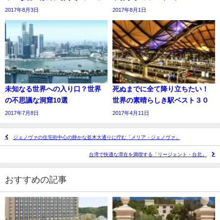
2017年8月3日
2017年8月1日
未知なる世界への入り口？世界
死ぬまでに全て降り立ちたい！
の不思議な洞窟10選
世界の素晴らしき駅ベスト３０
2017年7月8日
2017年4月11日
ジェノヴァの住宅街中心の静かな並木大通りに佇む「メリア・ジェノヴァ」
台湾で快適な滞在を満喫する「リージェント・台北」
おすすめの記事