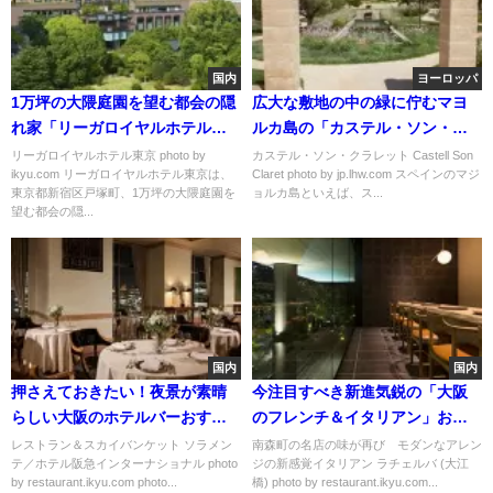
国内
ヨーロッパ
1万坪の大隈庭園を望む都会の隠
広大な敷地の中の緑に佇むマヨ
れ家「リーガロイヤルホテル東
ルカ島の「カステル・ソン・ク
京」
ラレット」
リーガロイヤルホテル東京 photo by
カステル・ソン・クラレット Castell Son
ikyu.com リーガロイヤルホテル東京は、
Claret photo by jp.lhw.com スペインのマジ
東京都新宿区戸塚町、1万坪の大隈庭園を
ョルカ島といえば、ス...
望む都会の隠...
国内
国内
押さえておきたい！夜景が素晴
今注目すべき新進気鋭の「大阪
らしい大阪のホテルバーおすす
のフレンチ＆イタリアン」おす
め５選
すめ５選
レストラン＆スカイバンケット ソラメン
南森町の名店の味が再び モダンなアレン
テ／ホテル阪急インターナショナル photo
ジの新感覚イタリアン ラチェルバ (大江
by restaurant.ikyu.com photo...
橋) photo by restaurant.ikyu.com...