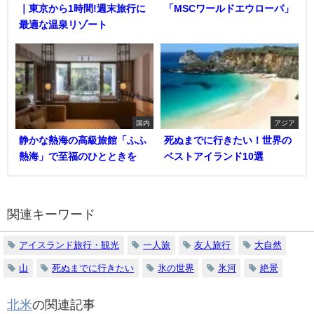
｜東京から1時間!週末旅行に
「MSCワールドエウローパ」
最適な温泉リゾート
国内
アジア
静かな熱海の高級旅館「ふふ
死ぬまでに行きたい！世界の
熱海」で至福のひとときを
ベストアイランド10選
関連キーワード
アイスランド旅行・観光
一人旅
友人旅行
大自然
山
死ぬまでに行きたい
氷の世界
氷河
絶景
北米
の関連記事