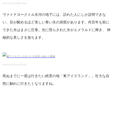
photo by DavidBurstein
ヴァトナヨークトル氷河の地下には、訪れた人にしか説明できな
い、目が醒めるほど美しい青い氷の洞窟があります。何百年も前に
できた氷はまさに圧巻。光に照らされた氷がエメラルドに輝き、 神
秘的な美しさを放ちます。
photo by John of Wirral
死ぬまでに一度は行きたい絶景の地「東アイスランド」。壮大な自
然に触れに行きたくなりますね。