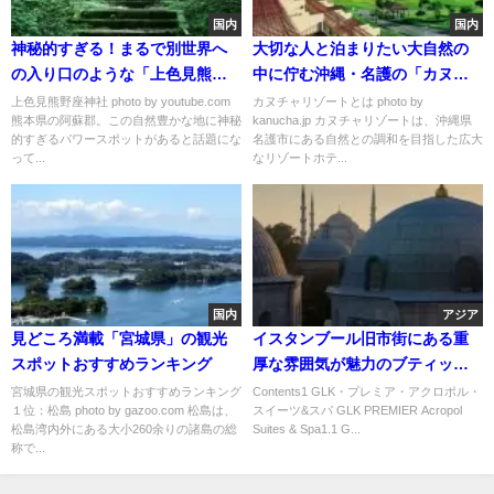
国内
国内
神秘的すぎる！まるで別世界へ
大切な人と泊まりたい大自然の
の入り口のような「上色見熊野
中に佇む沖縄・名護の「カヌチ
座神社」
ャリゾート」
上色見熊野座神社 photo by youtube.com
カヌチャリゾートとは photo by
熊本県の阿蘇郡。この自然豊かな地に神秘
kanucha.jp カヌチャリゾートは、沖縄県
的すぎるパワースポットがあると話題にな
名護市にある自然との調和を目指した広大
って...
なリゾートホテ...
国内
アジア
見どころ満載「宮城県」の観光
イスタンブール旧市街にある重
スポットおすすめランキング
厚な雰囲気が魅力のブティッ
ク・ホテル「GLK・プレミア・
宮城県の観光スポットおすすめランキング
Contents1 GLK・プレミア・アクロポル・
１位：松島 photo by gazoo.com 松島は、
スイーツ&スパ GLK PREMIER Acropol
アクロポル・スイーツ & スパ」
松島湾内外にある大小260余りの諸島の総
Suites & Spa1.1 G...
称で...