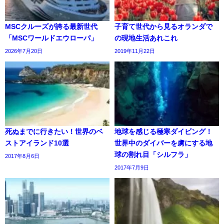
MSCクルーズが誇る最新世代
子育て世代から見るオランダで
「MSCワールドエウローパ」
の現地生活あれこれ
2026年7月20日
2019年11月22日
死ぬまでに行きたい！世界のベ
地球を感じる極寒ダイビング！
ストアイランド10選
世界中のダイバーを虜にする地
球の割れ目「シルフラ」
2017年8月6日
2017年7月9日