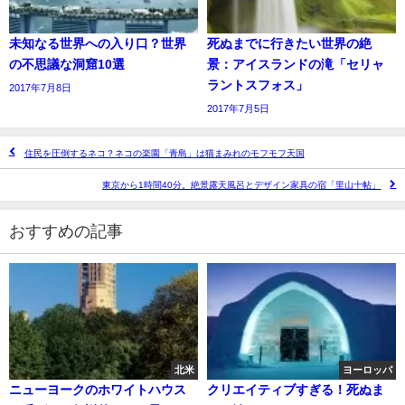
未知なる世界への入り口？世界
死ぬまでに行きたい世界の絶
の不思議な洞窟10選
景：アイスランドの滝「セリャ
ラントスフォス」
2017年7月8日
2017年7月5日
住民を圧倒するネコ？ネコの楽園「青島」は猫まみれのモフモフ天国
東京から1時間40分。絶景露天風呂とデザイン家具の宿「里山十帖」
おすすめの記事
北米
ヨーロッパ
ニューヨークのホワイトハウス
クリエイティブすぎる！死ぬま