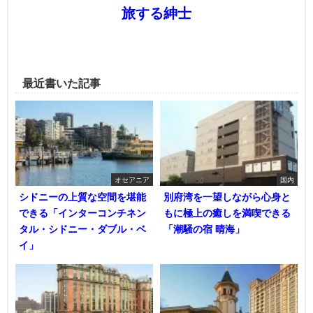
旅する紳士
最近書いた記事
オセアニア
国内
シドニーの上質な空間を堪能
別府湾を一望しながら心身と
できる「インターコンチネン
もに極上の癒しを満喫できる
タル・シドニー・ダブル・ベ
「潮騒の宿 晴海」
イ」