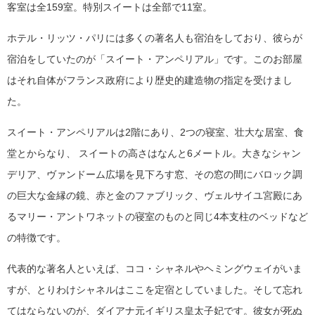
客室は全159室。特別スイートは全部で11室。
ホテル・リッツ・パリには多くの著名人も宿泊をしており、彼らが
宿泊をしていたのが「スイート・アンペリアル」です。このお部屋
はそれ自体がフランス政府により歴史的建造物の指定を受けまし
た。
スイート・アンペリアルは2階にあり、2つの寝室、壮大な居室、食
堂とからなり、 スイートの高さはなんと6メートル。大きなシャン
デリア、ヴァンドーム広場を見下ろす窓、その窓の間にバロック調
の巨大な金縁の鏡、赤と金のファブリック、ヴェルサイユ宮殿にあ
るマリー・アントワネットの寝室のものと同じ4本支柱のベッドなど
の特徴です。
代表的な著名人といえば、ココ・シャネルやヘミングウェイがいま
すが、とりわけシャネルはここを定宿としていました。そして忘れ
てはならないのが、ダイアナ元イギリス皇太子妃です。彼女が死ぬ