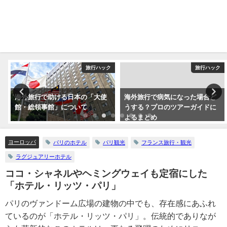
ク
旅行ハック
旅行ハック
海外旅行で助ける日本の「大使
海外旅行で病気になった場合ど
館・総領事館」について
うする？プロのツアーガイドに
よるまとめ
ヨーロッパ
パリのホテル
パリ観光
フランス旅行・観光
ラグジュアリーホテル
ココ・シャネルやヘミングウェイも定宿にした
「ホテル・リッツ・パリ」
パリのヴァンドーム広場の建物の中でも、存在感にあふれ
ているのが「ホテル・リッツ・パリ」。伝統的でありなが