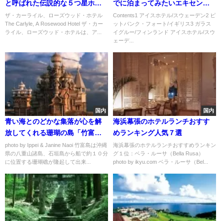
と呼ばれた伝説的な５つ星ホテ
でに泊まってみたいエキセント
ル「ザ・カーライル、ローズウ
リックホテル５選
ザ・カーライル、ローズウッド・ホテル
Contents1 アイスホテル/スウェーデン2 ピ
The Carlyle, A Rosewood Hotel ザ・カー
ットバンク・フォート/イギリス3 ガラス
ッド・ホテル」
ライル、ローズウッド・ホテルは、ア...
イグルー/フィンランド アイスホテル/スウ
ェーデ...
国内
国内
青い海とのどかな集落が心を解
海浜幕張のホテルランチおすす
放してくれる珊瑚の島「竹富
めランキング人気７選
島」
photo by Ippei & Janine Naoi 竹富島は沖縄
海浜幕張のホテルランチおすすめランキン
県の八重山諸島、石垣島から船で約１０分
グ１位：ベラ・ルーサ（Bella Rusa）
に位置する珊瑚礁が隆起して出来...
photo by ikyu.com ベラ・ルーサ（Bel...