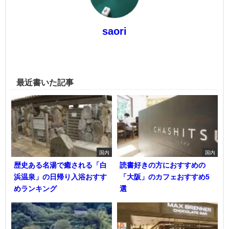
saori
最近書いた記事
国内
国内
歴史ある名湯で癒される「白
読書好きの方におすすめの
浜温泉」の日帰り入浴おすす
「大阪」のカフェおすすめ5
めランキング
選