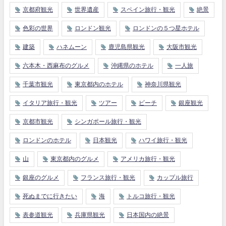
京都府観光
世界遺産
スペイン旅行・観光
絶景
色彩の世界
ロンドン観光
ロンドンの５つ星ホテル
建築
ハネムーン
鹿児島県観光
大阪市観光
六本木・西麻布のグルメ
沖縄県のホテル
一人旅
千葉市観光
東京都内のホテル
神奈川県観光
イタリア旅行・観光
ツアー
ビーチ
銀座観光
京都市観光
シンガポール旅行・観光
ロンドンのホテル
日本観光
ハワイ旅行・観光
山
東京都内のグルメ
アメリカ旅行・観光
銀座のグルメ
フランス旅行・観光
カップル旅行
死ぬまでに行きたい
海
トルコ旅行・観光
表参道観光
兵庫県観光
日本国内の絶景