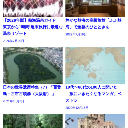
【2026年版】熱海温泉ガイド｜
静かな熱海の高級旅館「ふふ熱
東京から1時間!週末旅行に最適な
海」で至福のひとときを
温泉リゾート
2022年7月19日
2026年7月20日
日本の世界遺産特集（7）「百舌
10代〜60代の100人に聞いた
鳥・古市古墳群（大阪府） 」
「旅にいきたくなるマンガ」ベ
スト５
2021年10月3日
2020年12月15日