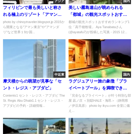
アジア
国内
フィリピンで最も美しいと称さ
美しい霧島連山が眺められる
れる極上のリゾート「アマンプ
「都城」の観光スポットおすす
ロ」
めランキング
photo by chinoytraveler.blogspot.jp 2015か
都城の観光スポットおすすめランキング1
ら開業となる"アマン東京"や"アマンダ
位「高千穂牧場」 Aya Tanabataさん
リ"など世界１9か国...
(@ayatafu7)が投稿した写真 - 2015 12...
中近東
国内
摩天楼からの眺望が見事な「セ
ラグジュアリー旅の象徴「プラ
ント・レジス・アブダビ」
イベートプール」を満喫できる
宿おすすめ７選
Contents1 セント・レジス・アブダビ The
「完全なるプライベート」が叶う特別な部
St. Regis Abu Dhabi1.1 セント・レジス・
屋 凪ノ庄 ＜別邸HALE・海邑＞（静岡県
アブダビの予約・詳細情報...
／伊豆高原） photo by ikyu.com 全室に備
え...