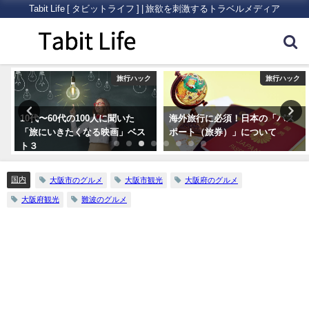
Tabit Life [ タビットライフ ] | 旅欲を刺激するトラベルメディア
ア
旅行ハック
旅行ハック
10代〜60代の100人に聞いた
海外旅行に必須！日本の「パス
「旅にいきたくなる映画」ベス
ポート（旅券）」について
ト３
国内
大阪市のグルメ
大阪市観光
大阪府のグルメ
大阪府観光
難波のグルメ