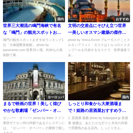
国内
おすすめ
世界三大潮流の鳴門海峡で有名
文明の交差点にそびえ立つ世界
な「鳴門」の観光スポットおす
一美しいオスマン建築の傑作
すめランキング
「ブルーモスク」
鳴門の観光スポットおすすめランキング1
photo by Yonca Evren ブルーモスクことス
位「大塚国際美術館」 photo by
ルタンアフメト・モスクはトルコのイスタ
panoramio.com 世界25ヶ国、約90もの美
ンブールを代表するモスクで、世界遺産で
術館で展...
あ...
ヨーロッパ
国内
まるで映画の世界！美しく煌び
しっとり和食から大衆酒場ま
やかな歌劇場「ゼンパー・オー
で！姫路の居酒屋おすすめラン
パー」
キング
ゼンパー・オーパー photo by letter ドイツ
1. 居酒屋 遊膳 photo by hotpepper.jp 居酒
東部ザクセン州の州都であるドレスデンに
屋 遊膳は、あたたかな灯りと木目の内装
は、『ゼンパー・オーパー』の愛称で親し
で雰囲気のある店内。しっとり大人...