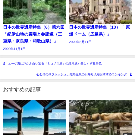
日本の世界遺産特集（6）第六回
日本の世界遺産特集（13）「 原
「紀伊山地の霊場と参詣道（三
爆ドーム（広島県）」
重県・奈良県・和歌山県）」
2020年5月11日
2020年11月1日
エーゲ海に浮かぶ白い宝石「ミコノス島」の織り成す美しすぎる景色
心と体のリフレッシュ。雄琴温泉の日帰り入浴おすすめランキング
おすすめの記事