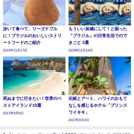
歩いて食べて、リーズナブル
もういい加減にして！と困った
に！ブラジルのおいしいストリ
「ブラジル」の日常生活でので
ートフードのご紹介
きごと 3選
2019年11月17日
2019年11月14日
死ぬまでに行きたい！世界のベ
伝統とアート、ハワイのおもて
ストアイランド10選
なしを感じるホテル「プリンス
ワイキキ」
2017年8月6日
2017年8月4日