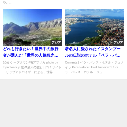
や』...
アジア
アジア
どれも行きたい！世界中の旅行
著名人に愛されたイスタンブー
者が選んだ「世界の人気観光地
ルの伝説のホテル「ペラ・パレ
トップ１０」
ス・ホテル・ジュメイラ」
10位 ケープタウン/南アフリカ photo by
Contents1 ペラ・パレス・ホテル・ジュメ
tripadvisor.jp 世界最大の旅行口コミサイト
イラ Pera Palace Hotel Jumeirah1.1 ペ
トリップアドバイザーによる、世界...
ラ・パレス・ホテル・ジュ...