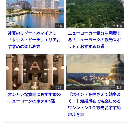
北米
北米
常夏のリゾート地マイアミ
ニューヨーカー気分を満喫す
「サウス・ビーチ」エリアお
る「ニューヨークの観光スポ
すすめの楽しみ方
ット」おすすめ５選
北米
北米
オシャレな貴方におすすめの
【ポイントを押さえて効率よ
ニューヨークのホテル5選
く！】短期滞在でも楽しめる
ワシントンD.C.観光おすすめ
の歩き方