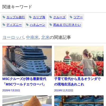
関連キーワード
カップル旅行
カリブ海
クルーズ
ツアー
ディズニー
ハネムーン
死ぬまでに行きたい
ヨーロッパ
,
中南米
,
北米
の関連記事
MSCクルーズが誇る最新世代
子育て世代から見るオランダで
「MSCワールドエウローパ」
の現地生活あれこれ
2026年7月20日
2019年11月22日