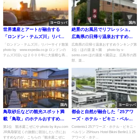
ヨーロッパ
国内
世界遺産とアートが融合する
絶景のお風呂でリフレッシュ。
「ロンドン・テムズ川」リバー
広島県の日帰り温泉おすすめラ
サイド散策
ンキング
「ロンドン・テムズ川」リバーサイド散策
広島県の日帰り温泉おすすめランキング第
photo by www.expedia.co.jp ロンドンの
1位：ほの湯 楽々園 photo by s-
テムズ川沿いは２０００年に大規模な再...
sento.com ほの湯楽々園店は、広島市の西
部、楽...
国内
ヨーロッパ
鳥取砂丘などの観光スポット満
都会と自然が融合した「25アワ
載「鳥取」のホテルおすすめラ
ーズ・ホテル・ビキニ・ベルリ
ンキング
ン」
第1位 観水庭こぜにや photo by ikyu.com
Contents1 25アワーズ・ホテル・ビキニ・
JR鳥取駅近くの旅館に宿泊したい方にお
ベルリン 25Hours Hotel Bikini Berlin1.1 25
すすめなのが、こちらの『観水庭こぜに
アワーズ・ホテ...