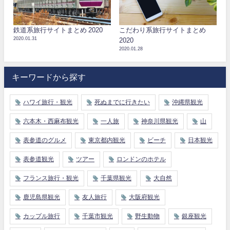
鉄道系旅行サイトまとめ 2020
こだわり系旅行サイトまとめ
2020.01.31
2020
2020.01.28
キーワードから探す
ハワイ旅行・観光
死ぬまでに行きたい
沖縄県観光
六本木・西麻布観光
一人旅
神奈川県観光
山
表参道のグルメ
東京都内観光
ビーチ
日本観光
表参道観光
ツアー
ロンドンのホテル
フランス旅行・観光
千葉県観光
大自然
鹿児島県観光
友人旅行
大阪府観光
カップル旅行
千葉市観光
野生動物
銀座観光