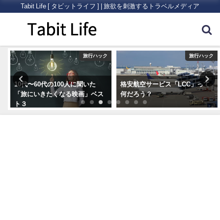
Tabit Life [ タビットライフ ] | 旅欲を刺激するトラベルメディア
ク
旅行ハック
旅行ハック
10代〜60代の100人に聞いた
格安航空サービス「LCC」って
「旅にいきたくなる映画」ベス
何だろう？
ト３