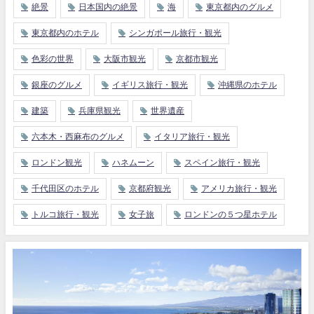
絶景
日本国内の絶景
海
東京都内のグルメ
東京都内のホテル
シンガポール旅行・観光
色彩の世界
大阪市観光
京都市観光
銀座のグルメ
イギリス旅行・観光
沖縄県のホテル
建築
兵庫県観光
世界遺産
六本木・西麻布のグルメ
イタリア旅行・観光
ロンドン観光
ハネムーン
スペイン旅行・観光
千代田区のホテル
京都府観光
アメリカ旅行・観光
トルコ旅行・観光
女子旅
ロンドンの５つ星ホテル