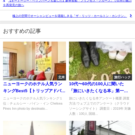
【オードーリー・ヘップバーンも愛した】豪華客船「プリンセス・クルーズ」で日本の魅力
を再発見の旅へ
極上の空間でオーシャンビューを堪能しきる「ザ・リッツ・カールトン・カンクン」
おすすめの記事
北米
旅行ハック
ニューヨークのホテル人気ラン
10代〜60代の100人に聞いた
キングBest5【トリップアドバイ
「旅にいきたくなる本」第一位
ザー編】
発表
ニューヨークのホテル人気ランキング１
旅にいきたくなる本アンケート概要 調査
位：チェルシー・パイン・イン Chelsea
方法:ウェブ上でのアンケート（クラウド
Pines Inn photo by destinatio...
ソーシングサイト） 調査日：2019年 対象
人数：100人 国籍...