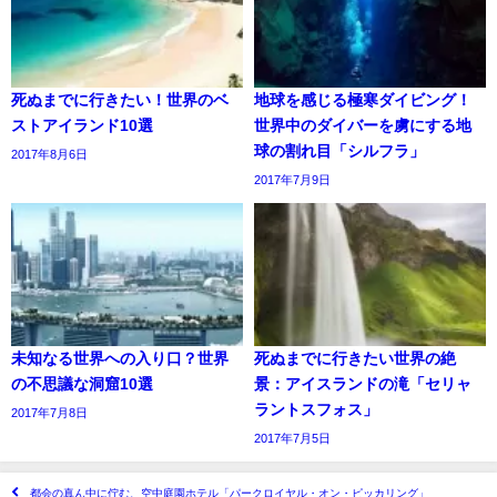
死ぬまでに行きたい！世界のベ
地球を感じる極寒ダイビング！
ストアイランド10選
世界中のダイバーを虜にする地
球の割れ目「シルフラ」
2017年8月6日
2017年7月9日
未知なる世界への入り口？世界
死ぬまでに行きたい世界の絶
の不思議な洞窟10選
景：アイスランドの滝「セリャ
ラントスフォス」
2017年7月8日
2017年7月5日
都会の真ん中に佇む、空中庭園ホテル「パークロイヤル・オン・ピッカリング」