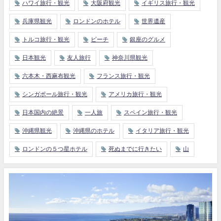
ハワイ旅行・観光
大阪府観光
イギリス旅行・観光
兵庫県観光
ロンドンのホテル
世界遺産
トルコ旅行・観光
ビーチ
銀座のグルメ
日本観光
友人旅行
神奈川県観光
六本木・西麻布観光
フランス旅行・観光
シンガポール旅行・観光
アメリカ旅行・観光
日本国内の絶景
一人旅
スペイン旅行・観光
沖縄県観光
沖縄県のホテル
イタリア旅行・観光
ロンドンの５つ星ホテル
死ぬまでに行きたい
山