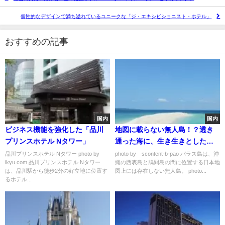
個性的なデザインで満ち溢れているユニークな「ジ・エキシビショニスト・ホテル」
おすすめの記事
国内
国内
ビジネス機能を強化した「品川
地図に載らない無人島！？透き
プリンスホテル Nタワー」
通った海に、生き生きとした珊
瑚の「バラス島」の魅力とは
品川プリンスホテル Nタワー photo by
photo by scontent-b-pao バラス島は、沖
ikyu.com 品川プリンスホテル Nタワー
縄の西表島と鳩間島の間に位置する日本地
は、品川駅から徒歩2分の好立地に位置す
図上には存在しない無人島。 photo...
るホテル...