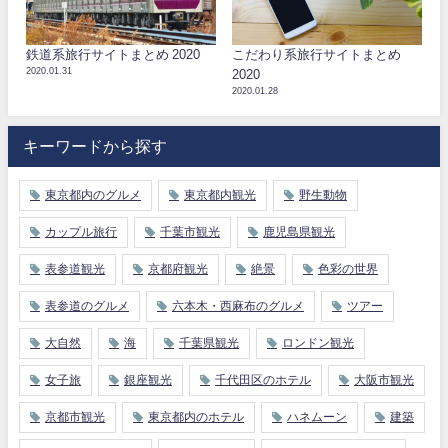
鉄道系旅行サイトまとめ 2020
こだわり系旅行サイトまとめ
2020.01.31
2020
2020.01.28
キーワードから探す
東京都内のグルメ
東京都内観光
野生動物
カップル旅行
千葉市観光
鹿児島県観光
表参道観光
京都府観光
絶景
色彩の世界
表参道のグルメ
六本木・西麻布のグルメ
ツアー
大自然
海
千葉県観光
ロンドン観光
女子旅
銀座観光
千代田区のホテル
大阪市観光
京都市観光
東京都内のホテル
ハネムーン
建築