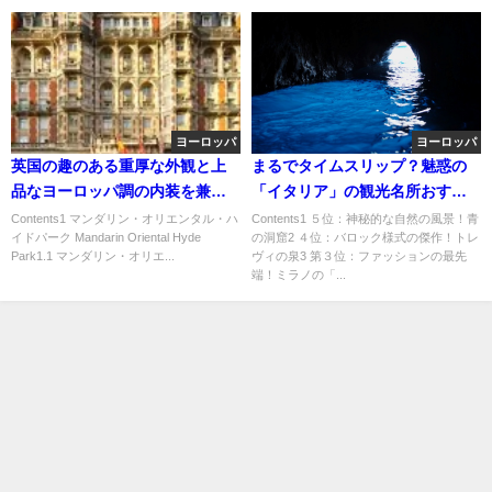
ヨーロッパ
ヨーロッパ
英国の趣のある重厚な外観と上
まるでタイムスリップ？魅惑の
品なヨーロッパ調の内装を兼ね
「イタリア」の観光名所おすす
揃えている「マンダリン・オリ
めランキング
Contents1 マンダリン・オリエンタル・ハ
Contents1 ５位：神秘的な自然の風景！青
イドパーク Mandarin Oriental Hyde
の洞窟2 ４位：バロック様式の傑作！トレ
エンタル・ハイドパーク」
Park1.1 マンダリン・オリエ...
ヴィの泉3 第３位：ファッションの最先
端！ミラノの「...