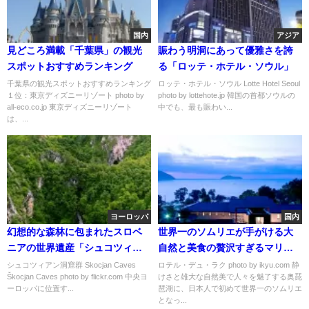
国内
アジア
見どころ満載「千葉県」の観光
賑わう明洞にあって優雅さを誇
スポットおすすめランキング
る「ロッテ・ホテル・ソウル」
千葉県の観光スポットおすすめランキング
ロッテ・ホテル・ソウル Lotte Hotel Seoul
１位：東京ディズニーリゾート photo by
photo by lottehote.jp 韓国の首都ソウルの
all-eco.co.jp 東京ディズニーリゾート
中でも、最も賑わい...
は、...
ヨーロッパ
国内
幻想的な森林に包まれたスロベ
世界一のソムリエが手がける大
ニアの世界遺産「シュコツィア
自然と美食の贅沢すぎるマリア
ン洞窟群」
ージュを堪能する「ロテル・デ
シュコツィアン洞窟群 Skocjan Caves
ロテル・デュ・ラク photo by ikyu.com 静
Škocjan Caves photo by flickr.com 中央ヨ
けさと雄大な自然美で人々を魅了する奥琵
ュ・ラク」
ーロッパに位置す...
琶湖に、日本人で初めて世界一のソムリエ
となっ...