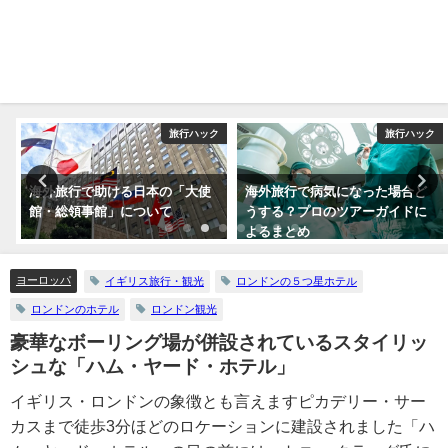
内
旅行ハック
旅行ハック
海外旅行で助ける日本の「大使
海外旅行で病気になった場合ど
館・総領事館」について
うする？プロのツアーガイドに
よるまとめ
ヨーロッパ
イギリス旅行・観光
ロンドンの５つ星ホテル
ロンドンのホテル
ロンドン観光
豪華なボーリング場が併設されているスタイリッ
シュな「ハム・ヤード・ホテル」
イギリス・ロンドンの象徴とも言えますピカデリー・サー
カスまで徒歩3分ほどのロケーションに建設されました「ハ