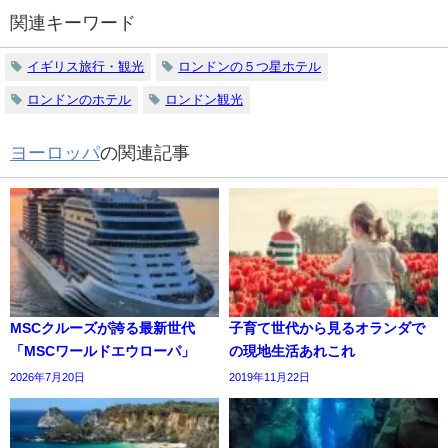
関連キーワード
イギリス旅行・観光
ロンドンの５つ星ホテル
ロンドンのホテル
ロンドン観光
ヨーロッパ
の関連記事
MSCクルーズが誇る最新世代
子育て世代から見るオランダで
「MSCワールドエウローパ」
の現地生活あれこれ
2026年7月20日
2019年11月22日