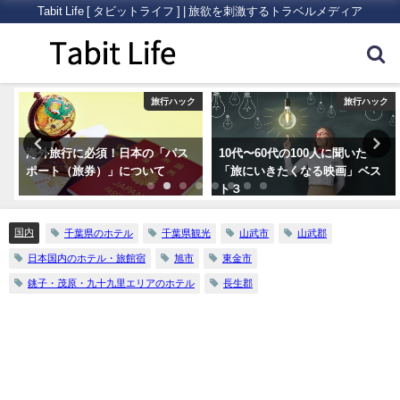
Tabit Life [ タビットライフ ] | 旅欲を刺激するトラベルメディア
ク
旅行ハック
旅行ハック
10代〜60代の100人に聞いた
いまさら人に聞きにくい！海外
「旅にいきたくなる映画」ベス
旅行に必要な「ビザ（査証）」
ト３
について
国内
千葉県のホテル
千葉県観光
山武市
山武郡
日本国内のホテル・旅館宿
旭市
東金市
銚子・茂原・九十九里エリアのホテル
長生郡