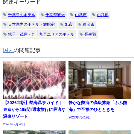
関連キーワード
千葉県のホテル
千葉県観光
山武市
山武郡
日本国内のホテル・旅館宿
旭市
東金市
銚子・茂原・九十九里エリアのホテル
長生郡
国内
の関連記事
【2026年版】熱海温泉ガイド｜
静かな熱海の高級旅館「ふふ熱
東京から1時間!週末旅行に最適な
海」で至福のひとときを
温泉リゾート
2022年7月19日
2026年7月20日