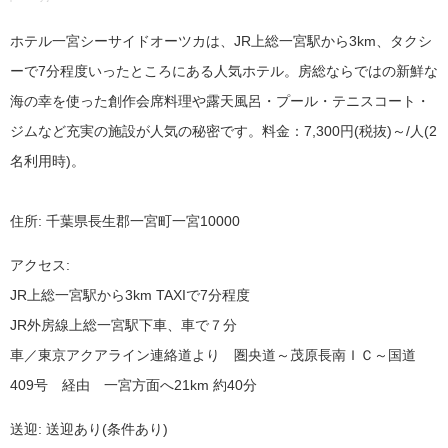
ホテル一宮シーサイドオーツカは、JR上総一宮駅から3km、タクシ
ーで7分程度いったところにある人気ホテル。房総ならではの新鮮な
海の幸を使った創作会席料理や露天風呂・プール・テニスコート・
ジムなど充実の施設が人気の秘密です。料金：7,300円(税抜)～/人(2
名利用時)。
住所: 千葉県長生郡一宮町一宮10000
アクセス:
JR上総一宮駅から3km TAXIで7分程度
JR外房線上総一宮駅下車、車で７分
車／東京アクアライン連絡道より 圏央道～茂原長南ＩＣ～国道
409号 経由 一宮方面へ21km 約40分
送迎: 送迎あり(条件あり)