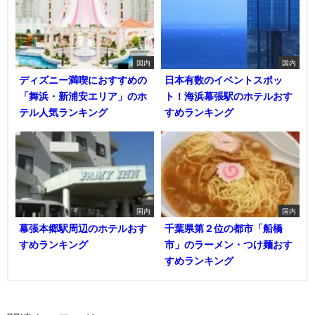
国内
国内
ディズニー満喫におすすめの
日本有数のイベントスポッ
「舞浜・新浦安エリア」のホ
ト！海浜幕張駅のホテルおす
テル人気ランキング
すめランキング
国内
国内
幕張本郷駅周辺のホテルおす
千葉県第２位の都市「船橋
すめランキング
市」のラーメン・つけ麺おす
すめランキング