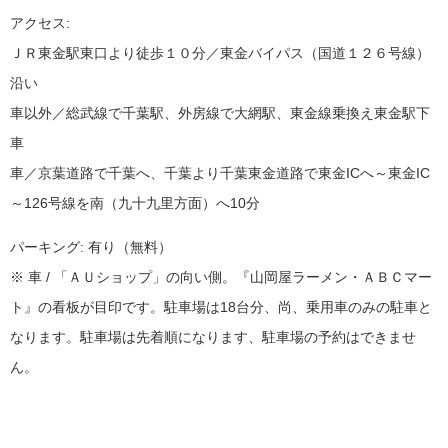
アクセス:
ＪＲ東金駅東口より徒歩１０分／東金バイパス（国道１２６号線）
沿い
車以外／総武線で千葉駅、外房線で大網駅、東金線乗換え東金駅下
車
車／京葉道路で千葉へ、千葉より千葉東金道路で東金ICへ～東金IC
～126号線を南（九十九里方面）へ10分
パーキング: 有り（無料）
※ 車 / 「ＡＵショップ」の向い側。『山岡屋ラーメン・ＡＢＣマー
ト』の看板が目印です。駐車場は18台分、尚、乗用車のみの駐車と
なります。駐車場は先着順になります、駐車場の予約はできませ
ん。