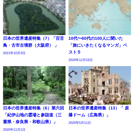
日本の世界遺産特集（7）「百舌
10代〜60代の100人に聞いた
鳥・古市古墳群（大阪府） 」
「旅にいきたくなるマンガ」ベ
スト５
2021年10月3日
2020年12月15日
日本の世界遺産特集（6）第六回
日本の世界遺産特集（13）「 原
「紀伊山地の霊場と参詣道（三
爆ドーム（広島県）」
重県・奈良県・和歌山県）」
2020年5月11日
2020年11月1日