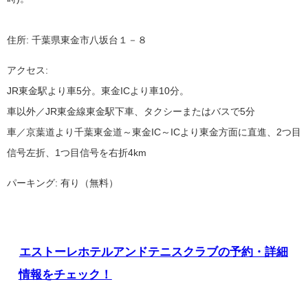
住所: 千葉県東金市八坂台１－８
アクセス:
JR東金駅より車5分。東金ICより車10分。
車以外／JR東金線東金駅下車、タクシーまたはバスで5分
車／京葉道より千葉東金道～東金IC～ICより東金方面に直進、2つ目
信号左折、1つ目信号を右折4km
パーキング: 有り（無料）
エストーレホテルアンドテニスクラブの予約・詳細
情報をチェック！