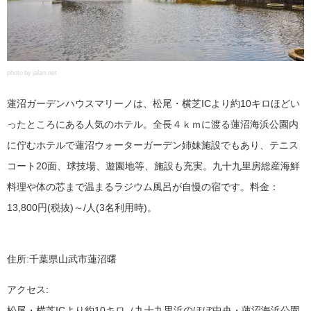
photo by jalan.net
蓮沼ガーデンハウスマリーノは、松尾・横芝ICより約10キロほどい
ったところにある人気のホテル。全長４ｋｍに渡る蓮沼海浜公園内
に佇むホテルで蓮沼ウォーターガーデン姉妹施設でもあり、テニス
コート20面、球技場、遊園地等、施設も充実。九十九里房総産海鮮
料理や体の芯まで温まるラジウム風呂が自慢の宿です。料金：
13,800円(税抜)～/人(3名利用時)。
住所:千葉県山武市蓮沼曙
アクセス:
松尾・横芝ICより約10キロ（九十九里浜のほぼ中央・蓮沼海浜公園