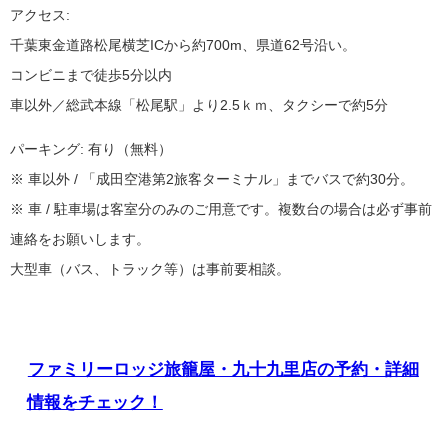
アクセス:
千葉東金道路松尾横芝ICから約700m、県道62号沿い。
コンビニまで徒歩5分以内
車以外／総武本線「松尾駅」より2.5ｋｍ、タクシーで約5分
パーキング: 有り（無料）
※ 車以外 / 「成田空港第2旅客ターミナル」までバスで約30分。
※ 車 / 駐車場は客室分のみのご用意です。複数台の場合は必ず事前
連絡をお願いします。
大型車（バス、トラック等）は事前要相談。
ファミリーロッジ旅籠屋・九十九里店の予約・詳細
情報をチェック！