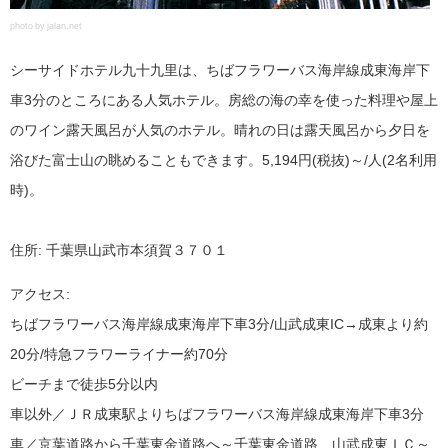
photo by jalan.net
シーサイドホテル九十九里は、ちばフラワーバス海岸線成東海岸下
車3分のところにある人気ホテル。房総の海の幸を使った料理や屋上
のワイン露天風呂が人気のホテル。晴れの日は露天風呂から夕日を
浴びた富士山の眺めることもできます。5,194円(税抜)～/人(2名利用
時)。
住所: 千葉県山武市本須賀３７０１
アクセス:
ちばフラワーバス海岸線成東海岸下車3分/山武成東IC→成東より約
20分/特急フラワーライナー約70分
ビーチまで徒歩5分以内
車以外／ＪＲ成東駅よりちばフラワーバス海岸線成東海岸下車3分
車／京葉道路から千葉東金道路へ～千葉東金道路、山武成東ＩＣ～