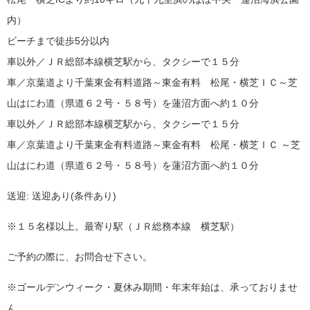
内）
ビーチまで徒歩5分以内
車以外／ＪＲ総部本線横芝駅から、タクシーで１５分
車／京葉道より千葉東金有料道路～東金有料 松尾・横芝ＩＣ～芝
山はにわ道（県道６２号・５８号）を蓮沼方面へ約１０分
車以外／ＪＲ総部本線横芝駅から、タクシーで１５分
車／京葉道より千葉東金有料道路～東金有料 松尾・横芝ＩＣ ～芝
山はにわ道（県道６２号・５８号）を蓮沼方面へ約１０分
送迎: 送迎あり(条件あり)
※１５名様以上。最寄り駅（ＪＲ総務本線 横芝駅）
ご予約の際に、お問合せ下さい。
※ゴールデンウィーク・夏休み期間・年末年始は、承っておりませ
ん。