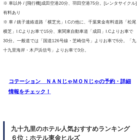
※ 車以外 / [飛行機]成田空港20分、羽田空港75分。[レンタサイクル]
有料あり
※ 車 / 銚子連絡道路「横芝光」I.Cの他に、千葉東金有料道路「松尾
横芝」I.Cよりお車で15分、東関東自動車道「成田」I.Cよりお車で
30分。一般道では「国道126号線・芝崎信号」よりお車で5分。「九
十九里海岸・木戸浜信号」よりお車で3分。
コテーション ＮＡＮじゃＭＯＮじゃの予約・詳細
情報をチェック！
九十九里のホテル人気おすすめランキング
６位：ホテル東金ヒルズ