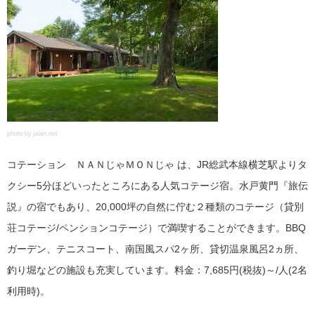
photo by jalan.net
コテーション ＮＡＮじゃＭＯＮじゃ は、JR総武本線横芝駅よりタ
クシー5分ほどいったところにある人気コテージ宿。水戸黄門『旅伝
説』の宿でもあり、20,000坪の自然に佇む２種類のコテージ（貸別
荘コテージ/ペンションコテージ）で満喫することができます。BBQ
ガーデン、テニスコート、南国風スパ2ヶ所、貸切温泉風呂2ヵ所、
釣り堀などの施設も充実しています。料金：7,685円(税抜)～/人(2名
利用時)。