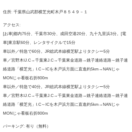
住所: 千葉県山武郡横芝光町木戸８５４９－１
アクセス:
[お車]都内75分、千葉市30分、成田空港20分、九十九里浜3分。[電
車]東京駅60分、レンタサイクルで15分
車以外／特急で60分。JR総武本線横芝駅よりタクシー5分
車／宮野木IJ.C→千葉東J.C→千葉東金道路→銚子連絡道路～銚子連
絡道路「横芝光」I.C～ICを木戸浜方面に直進約5km→NANじゃ
MONじゃ看板右折800m
車以外／特急で40分。JR総武本線横芝駅よりタクシー5分
車／宮野木IJ.C→千葉東J.C→千葉東金道路→銚子連絡道路～銚子連
絡道路「横芝光」I.C～ICを木戸浜方面に直進約5km→NANじゃ
MONじゃ看板右折800m
パーキング: 有り（無料）