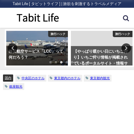
Tabit Life [ タビットライフ ] | 旅欲を刺激するトラベルメディア
ク
旅行ハック
旅行ハック
格安航空サービス「LCC」って
【やっぱり暖かい日にいちご狩
何だろう？
り】いちご狩り情報が掲載され
ているポータルサイト・情報サ
イトまとめ5つ
国内
中央区のホテル
東京都内のホテル
東京都内観光
銀座観光