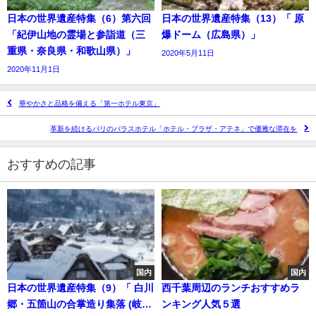
日本の世界遺産特集（6）第六回
日本の世界遺産特集（13）「 原
「紀伊山地の霊場と参詣道（三
爆ドーム（広島県）」
重県・奈良県・和歌山県）」
2020年5月11日
2020年11月1日
華やかさと品格を備える「第一ホテル東京」
革新を続けるパリのパラスホテル「ホテル・プラザ・アテネ」で優雅な滞在を
おすすめの記事
国内
国内
日本の世界遺産特集（9）「 白川
西千葉周辺のランチおすすめラ
郷・五箇山の合掌造り集落 (岐阜
ンキング人気５選