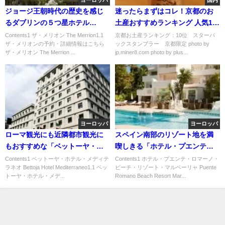
ヨーロッパ
国内
ジョージ王朝時代の歴史を感じ
迷ったらまずはコレ！京都のお
るダブリンの５つ星ホテル
土産おすすめランキング 人気10
「ザ・メリオン」
選
Contents1 ザ・メリオン The Merrion1.1
京都お土産ランキング：10位 スターバ
ザ・メリオンの予約・詳細情報はこちら
ックスタンブラー 京都限定 photo by
ザ・メリオン The Merrion ...
jp.miner8.com photo by plus...
ヨーロッパ
ヨーロッパ
ローマ観光にも近隣都市観光に
スペイン南部のリゾート地を満
もおすすめな「ベットーヤ・ホ
喫しきる「ホテル・プエンテ・
テル・メディテラネオ」
ロマーノ・ビーチ・リゾート・
Contents1 ベットーヤ・ホテル・メディテ
Contents1 ホテル・プエンテ・ロマーノ・
ラネオ Bettoja Hotel Mediterraneo1.1 ベッ
ビーチ・リゾート・マルベーリャ Puente
マルベーリャ」
トーヤ・ホテル・メデ...
Romano Beach Resort Mar...