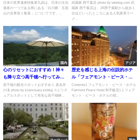
県・富山県) 」
日本の世界遺産特集第九回は、日本の文化
武蔵家 西千葉店 photo by tabelog.com 武
遺産の一つである県にある「白川郷・五箇
蔵家 西千葉店は、JR西千葉駅から徒歩１
山の合掌造り集落 」についてです。...
分ほどいったところにある人気家系ラー
メ...
国内
アジア
心のリセットにおすすめ！神々
歴史を感じる上海の伝説的ホテ
も降り立つ高千穂へ行ってみま
ル「フェアモント・ピース・ホ
せんか？
テル」
高千穂の観光スポットおすすめ１ 真名井
Contents1 フェアモント・ピース・ホテル
の滝 photo by ksanctuary.exblog スピリチ
Fairmont Peace Hotel 和平飯店1.1 フェア
ュアルスポットとして有名な高千穂峡...
モント・ピース・ホテルの宿...