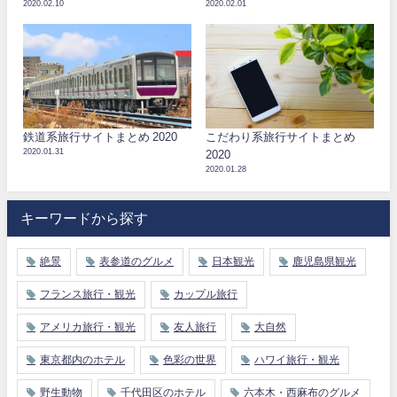
2020.02.10
2020.02.01
鉄道系旅行サイトまとめ 2020
こだわり系旅行サイトまとめ
2020.01.31
2020
2020.01.28
キーワードから探す
絶景
表参道のグルメ
日本観光
鹿児島県観光
フランス旅行・観光
カップル旅行
アメリカ旅行・観光
友人旅行
大自然
東京都内のホテル
色彩の世界
ハワイ旅行・観光
野生動物
千代田区のホテル
六本木・西麻布のグルメ