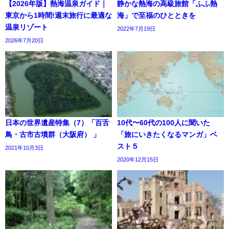
【2026年版】熱海温泉ガイド｜
静かな熱海の高級旅館「ふふ熱
東京から1時間!週末旅行に最適な
海」で至福のひとときを
温泉リゾート
2022年7月19日
2026年7月20日
日本の世界遺産特集（7）「百舌
10代〜60代の100人に聞いた
鳥・古市古墳群（大阪府） 」
「旅にいきたくなるマンガ」ベ
スト５
2021年10月3日
2020年12月15日