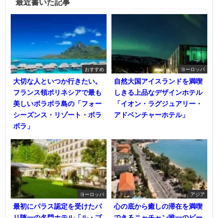
最近書いた記事
おすすめ
ヨーロッパ
大切な人といつか行きたい。
自然大国アイスランドを満喫
フランス領ポリネシアで最も
しきる上品なデザインホテル
美しいボラボラ島の「フォー
「イオン・ラグジュアリー・
シーズンス・リゾート・ボラ
アドベンチャーホテル」
ボラ」
ヨーロッパ
アジア
最初にパラス認定を受けたパ
心の底から癒しの滞在を満喫
リ随一の名門ホテル「ル・ブ
できるニャチャン唯一のビー