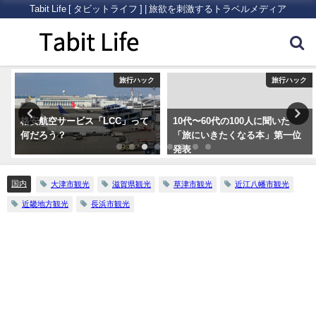
Tabit Life [ タビットライフ ] | 旅欲を刺激するトラベルメディア
内
旅行ハック
旅行ハック
格安航空サービス「LCC」って
10代〜60代の100人に聞いた
何だろう？
「旅にいきたくなる本」第一位
発表
国内
大津市観光
滋賀県観光
草津市観光
近江八幡市観光
近畿地方観光
長浜市観光