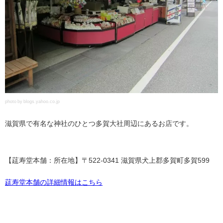
photo by blogs.yahoo.co.jp
滋賀県で有名な神社のひとつ多賀大社周辺にあるお店です。
【莚寿堂本舗：所在地】〒522-0341 滋賀県犬上郡多賀町多賀599
莚寿堂本舗の詳細情報はこちら