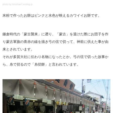
photo by hitoshian7.exblog.jp
米粉で作ったお餅はピンクと水色が映えるカワイイお餅です。
鎌倉時代の「蒙古襲来」に遡り、「蒙古」を退けた際にお団子を作
り蒙古軍旗の青赤の線を描き弓の弦で切って、神前に供えた事が由
来とされています。
それが多賀大社に伝わり名物になったとか。弓の弦で切った故事か
ら、糸で切るので「糸切餅」と言われています。